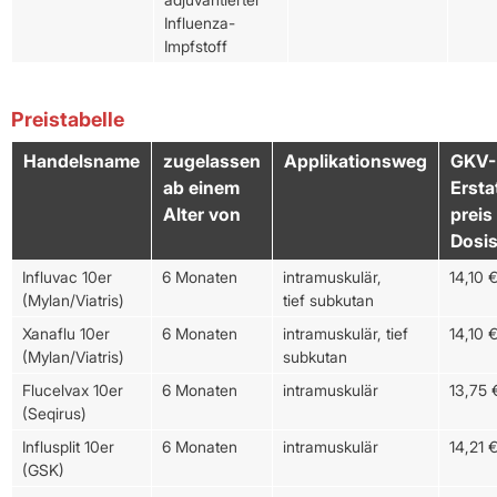
Influenza-
Impfstoff
Preistabelle
Handelsname
zugelassen
Applikationsweg
GKV-
ab einem
Ersta
Alter von
preis
Dosi
Influvac 10er
6 Monaten
intramuskulär,
14,10 
(Mylan/Viatris)
tief subkutan
Xanaflu 10er
6 Monaten
intramuskulär, tief
14,10 
(Mylan/Viatris)
subkutan
Flucelvax 10er
6 Monaten
intramuskulär
13,75 
(Seqirus)
Influsplit 10er
6 Monaten
intramuskulär
14,21 
(GSK)