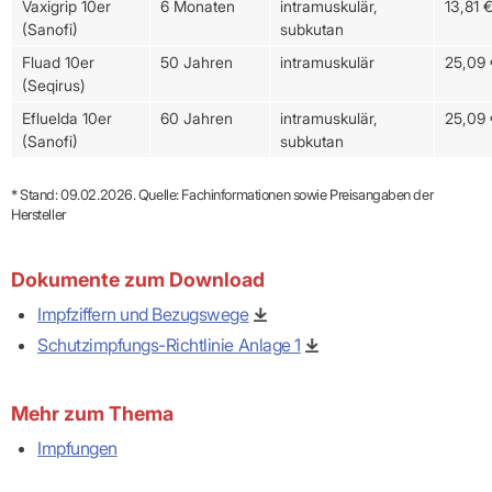
Vaxigrip 10er
6 Monaten
intramuskulär,
13,81 
(Sanofi)
subkutan
Fluad 10er
50 Jahren
intramuskulär
25,09 
(Seqirus)
Efluelda 10er
60 Jahren
intramuskulär,
25,09 
(Sanofi)
subkutan
* Stand: 09.02.2026. Quelle: Fachinformationen sowie Preisangaben der
Hersteller
Dokumente zum Download
Impfziffern und Bezugswege
Schutzimpfungs-Richtlinie Anlage 1
Mehr zum Thema
Impfungen