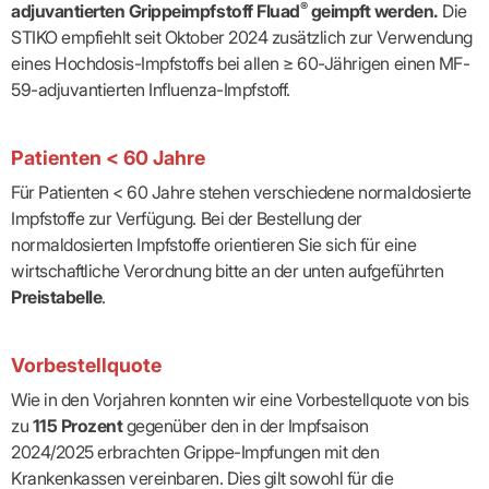
Lilie
ASV
ICD-
®
adjuvantierten Grippeimpfstoff Fluad
geimpft werden.
Die
Leitbild
Vertragsarztpflichten
KV
Gesundheitst
10-
Falk
Hybrid-
STIKO empfiehlt seit Oktober 2024 zusätzlich zur Verwendung
Leitlinien
Vertreter
SIS
Diagnosen
Lingen
DRG
KOSA
eines Hochdosis-Impfstoffs bei allen ≥ 60-Jährigen einen MF-
–
Zulassungsausschuss
BW
Honorarverteilung
DMP
Beratungsstell
UNSERE
59-adjuvantierten Influenza-Impfstoff.
SICHERSTELLUNGS-
Abrechnungsprüfung
Innovationsfonds
zur
UNTERNEHMEN
ORGANISATION
GMBH
Abrechnungswidersprüche
Selbsthilfe
CONFIDENCE
PRAXIS
Standorte
Patienteninfo
PRIMA
Patienten < 60 Jahre
(Bezirksdirektionen)
VERORDNUNGEN
Betriebswirtschaft
Prä-/Poststationäre
&
Bezirksbeiräte
Versorgung
Verordnungen:
Für Patienten < 60 Jahre stehen verschiedene normaldosierte
Businessplan
was,
Organigramm
Impfstoffe zur Verfügung. Bei der Bestellung der
Praxismanagement
wie,
VERTRÄGE
Historie
wie
normaldosierten Impfstoffe orientieren Sie sich für eine
Qualitätsmanagement
&
viel?
wirtschaftliche Verordnung bitte an der unten aufgeführten
Datenschutz
RECHT
Arzneimittel
&
Preistabelle
.
Schweigepflicht
Heilmittel
Verträge
von A
Mitgliederportal
Hilfsmittel
– Z
IT &
Impfungen
Vorbestellquote
Rechtsquellen
Online-
Sprechstundenbedarf
Dienste
Bekanntmachungen
Wie in den Vorjahren konnten wir eine Vorbestellquote von bis
Teststreifen
Arbeitsunfähigkeitsbescheinigung
zu
115 Prozent
gegenüber den in der Impfsaison
Verbandmittel
(AU)
2024/2025 erbrachten Grippe-Impfungen mit den
Sonstige
Terminservicestelle
Verordnungen
(für
Krankenkassen vereinbaren. Dies gilt sowohl für die