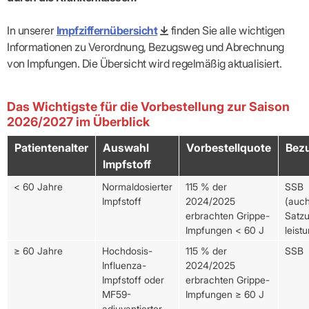
In unserer
Impfziffernübersicht
finden Sie alle wichtigen
Informationen zu Verordnung, Bezugsweg und Abrechnung
von Impfungen. Die Übersicht wird regelmäßig aktualisiert.
Das Wichtigste für die Vorbestellung zur Saison
2026/2027 im Überblick
Patientenalter
Auswahl
Vorbestellquote
Bez
Impfstoff
< 60 Jahre
Normaldosierter
115 % der
SSB
Impfstoff
2024/2025
(auc
erbrachten Grippe­-
Satz
Impfungen < 60 J
leistu
≥ 60 Jahre
Hochdosis-
115 % der
SSB
Influenza-
2024/2025
Impfstoff oder
erbrachten Grippe­-
MF59-
Impfungen ≥ 60 J
adjuvantierter