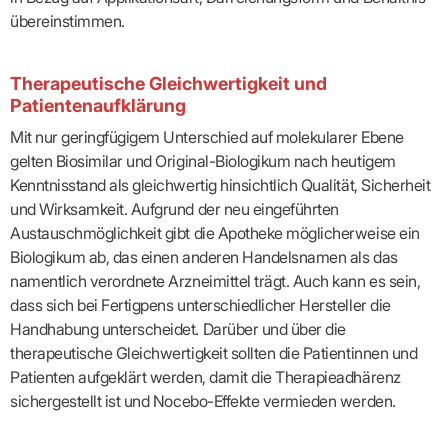
Lilie
ASV
ICD-
Leitbild
Vertragsarztpflichten
KV
übereinstimmen.
Gesundheitst
10-
Falk
Hybrid-
Leitlinien
Vertreter
SIS
Diagnosen
Lingen
DRG
KOSA
–
Zulassungsausschuss
BW
Honorarverteilung
DMP
Beratungsstell
UNSERE
Therapeutische Gleichwertigkeit und
SICHERSTELLUNGS-
Abrechnungsprüfung
Innovationsfonds
zur
UNTERNEHMEN
ORGANISATION
Patientenaufklärung
GMBH
Abrechnungswidersprüche
Selbsthilfe
CONFIDENCE
PRAXIS
Standorte
Patienteninfo
PRIMA
Mit nur geringfügigem Unterschied auf molekularer Ebene
(Bezirksdirektionen)
VERORDNUNGEN
Betriebswirtschaft
Prä-/Poststationäre
gelten Biosimilar und Original-Biologikum nach heutigem
&
Bezirksbeiräte
Versorgung
Verordnungen:
Businessplan
Kenntnisstand als gleichwertig hinsichtlich Qualität, Sicherheit
was,
Organigramm
Praxismanagement
wie,
und Wirksamkeit. Aufgrund der neu eingeführten
VERTRÄGE
Historie
wie
Qualitätsmanagement
Austauschmöglichkeit gibt die Apotheke möglicherweise ein
&
viel?
Datenschutz
Biologikum ab, das einen anderen Handelsnamen als das
RECHT
Arzneimittel
&
namentlich verordnete Arzneimittel trägt. Auch kann es sein,
Schweigepflicht
Heilmittel
Verträge
von A
dass sich bei Fertigpens unterschiedlicher Hersteller die
Mitgliederportal
Hilfsmittel
– Z
IT &
Handhabung unterscheidet. Darüber und über die
Impfungen
Rechtsquellen
Online-
Sprechstundenbedarf
therapeutische Gleichwertigkeit sollten die Patientinnen und
Dienste
Bekanntmachungen
Teststreifen
Patienten aufgeklärt werden, damit die Therapieadhärenz
Arbeitsunfähigkeitsbescheinigung
Verbandmittel
(AU)
sichergestellt ist und Nocebo-Effekte vermieden werden.
Sonstige
Terminservicestelle
Verordnungen
(für