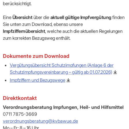
Lilie
ASV
ICD-
berücksichtigt.
Leitbild
Vertragsarztpflichten
KV
Gesundheitst
10-
Falk
Hybrid-
Leitlinien
Vertreter
SIS
Diagnosen
Lingen
DRG
KOSA
–
Eine
Übersicht
über die
aktuell gültige Impfvergütung
finden
Zulassungsausschuss
BW
Honorarverteilung
DMP
Beratungsstell
UNSERE
Sie unten zum Download, ebenso unsere
SICHERSTELLUNGS-
Abrechnungsprüfung
Innovationsfonds
zur
UNTERNEHMEN
ORGANISATION
GMBH
Abrechnungswidersprüche
Selbsthilfe
Impfziffernübersicht
, welche auch die aktuellen Regelungen
CONFIDENCE
PRAXIS
Standorte
Patienteninfo
zum korrekten Bezugsweg enthält.
PRIMA
(Bezirksdirektionen)
VERORDNUNGEN
Betriebswirtschaft
Prä-/Poststationäre
&
Bezirksbeiräte
Versorgung
Verordnungen:
Businessplan
was,
Organigramm
Dokumente zum Download
Praxismanagement
wie,
VERTRÄGE
Historie
wie
Vergütungsübersicht Schutzimpfungen (Anlage 6 der
Qualitätsmanagement
&
viel?
Schutzimpfungsvereinbarung – gültig ab 01.07.2026)
Datenschutz
RECHT
Arzneimittel
&
Impfziffern und Bezugswege
Schweigepflicht
Heilmittel
Verträge
von A
Mitgliederportal
Hilfsmittel
– Z
IT &
Impfungen
Rechtsquellen
Direktkontakt
Online-
Sprechstundenbedarf
Dienste
Bekanntmachungen
Verordnungsberatung Impfungen, Heil- und Hilfsmittel
Teststreifen
Arbeitsunfähigkeitsbescheinigung
0711 7875-3669
Verbandmittel
(AU)
Sonstige
verordnungsberatung@kvbawue.de
Terminservicestelle
Verordnungen
(für
Mo – Fr: 8 – 16 Uhr