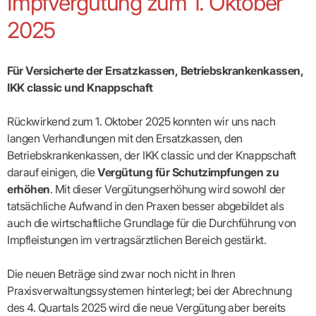
Impfvergütung zum 1. Oktober
Broschüren
Broschüren
bekämpfen
Famulaturförd
eine
Delegierte
&
Ärztlicher
Frühe
VERSORGUNGSANGEBOTE
„Beratungsser
Suchen
Patientenrechte
Patienteninformationen
Plattform
Studium
Bereitschaftsdienst
2025
Hilfen
IGeL-
Fachausschuss
für
für
ASV-Teams
Inserieren
Patientenanliegen
für
DATEN
Kodex
Hausärzte
Richtig
Ärzte“
Praxisnetze
alle
in Ihrer
Patienten
bewerben
Gruppenpsychotherapiebörse
Behandlungsdaten
&
Kommunalserv
Fachausschuss
Bestellservice
Nähe
Einrichtungsübergreifende
Psychotherapie
anfordern
Bereitschaftspraxis
Fachärzte
Praktikum/Referendariat
QS
FAKTEN
ergo
Für Versicherte der Ersatzkassen, Betriebskrankenkassen,
trifft
DMP-Ärzte
finden
Zweitmeinungsverf
NOTFALLDIENST
KONTAKT
Fachausschuss
Selbsthilfe
in Ihrer
Komplexversorgung
Rundschreibe
Mitgliederstruktur
IKK classic und Knappschaft
Gruppenpsychotherapieplatz
Psychotherapie
IGeL-
KOOPERATIONEN
Nähe
Ärztlicher
KVBW
Kontaktformul
finden
Verordnungsf
Leistungen
Bereitschaftsdienst
Fachausschuss
Psychiatrische
ABRECHNUNG
Gemeinsame
NIEDERLASSUNG
Ärzte/Therapeuten
Adressen
Termine
Angestellte
Rückwirkend zum 1. Oktober 2025 konnten wir uns nach
Komplexversorgung
Prüfungseinrichtung
Dienstplanung
nach
&
&
&
Anstellung
mit
Finanzausschuss
Fachgruppen
Zeiten
langen Verhandlungen mit den Ersatzkassen, den
Landesausschuss
Veranstaltung
HONORAR
BD-
Arztregister
Notfalldienstausschuss
Altersstruktur
Ansprechpartn
Betriebskrankenkassen, der IKK classic und der Knappschaft
Erweiterter
Online
Abrechnung:
Assistenten
der
Landesausschuss
FÜR
Unsere
darauf einigen, die
Vergütung für Schutzimpfungen zu
Bereitschaftspraxis/Notfallprax
wie,
Ärzte/Therapeuten
Ausgeschriebene
VORSTAND
Termine
Zulassungsausschüsse
finden
was,
IHRE
erhöhen
. Mit dieser Vergütungserhöhung wird sowohl der
Praxissitze
Versorgungssituation
wann,
Feedbackman
Dr.
Koordinierungsstelle
Kooperationsärzte
PATIENTEN
tatsächliche Aufwand in den Praxen besser abgebildet als
Bedarfsplanung:
KBV-
wohin?
Karsten
Weiterbildung
Bereitschaftsdienst-
Offen
Statistik
MedCall
Braun
auch die wirtschaftliche Grundlage für die Durchführung von
Arzthonorare
AUSSCHREI
Kompetenzzentrum
Vertreter-
oder
–
GKV-
Dr.
Hygiene
Börse
Psychotherapeutenhonorare
Impfleistungen im vertragsärztlichen Bereich gestärkt.
gesperrt?
Infos
Laufende
Statistik
Doris
Freie
für
Ausschreibun
Abschlagszahlungen
Ermächtigte
Reinhardt
Arzneiverordnungen
Allianz
Mitglieder
NEUE
EBM
Förderung
Die neuen Beträge sind zwar noch nicht in Ihren
der
Arzt-
&
&
VERSORGUNGSMODELLE
Länder-
GESCHÄFTSFÜHRUNG
UNSER
Praxisverwaltungssystemen hinterlegt; bei der Abrechnung
Patienten-
regionale
Informationsangebot
KVen
Videosprechstunde
Forum
Gebührenziffern
STIL
Susanne
des 4. Quartals 2025 wird die neue Vergütung aber bereits
Niederlassungsoptionen
Bestellung