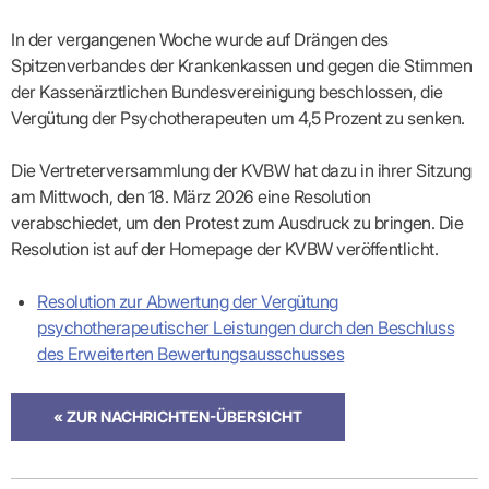
Lilie
ASV
ICD-
Leitbild
Vertragsarztpflichten
KV
Gesundheitst
10-
Falk
Hybrid-
Leitlinien
In der vergangenen Woche wurde auf Drängen des
Vertreter
SIS
Diagnosen
Lingen
DRG
KOSA
–
Spitzenverbandes der Krankenkassen und gegen die Stimmen
Zulassungsausschuss
BW
Honorarverteilung
DMP
Beratungsstell
UNSERE
der Kassenärztlichen Bundesvereinigung beschlossen, die
SICHERSTELLUNGS-
Abrechnungsprüfung
Innovationsfonds
zur
UNTERNEHMEN
ORGANISATION
GMBH
Abrechnungswidersprüche
Selbsthilfe
Vergütung der Psychotherapeuten um 4,5 Prozent zu senken.
CONFIDENCE
PRAXIS
Standorte
Patienteninfo
PRIMA
(Bezirksdirektionen)
VERORDNUNGEN
Betriebswirtschaft
Prä-/Poststationäre
Die Vertreterversammlung der KVBW hat dazu in ihrer Sitzung
&
Bezirksbeiräte
Versorgung
Verordnungen:
am Mittwoch, den 18. März 2026 eine Resolution
Businessplan
was,
Organigramm
verabschiedet, um den Protest zum Ausdruck zu bringen. Die
Praxismanagement
wie,
VERTRÄGE
Historie
wie
Qualitätsmanagement
Resolution ist auf der Homepage der KVBW veröffentlicht.
&
viel?
Datenschutz
RECHT
Arzneimittel
&
Resolution zur Abwertung der Vergütung
Schweigepflicht
Heilmittel
Verträge
von A
psychotherapeutischer Leistungen durch den Beschluss
Mitgliederportal
Hilfsmittel
– Z
des Erweiterten Bewertungsausschusses
IT &
Impfungen
Rechtsquellen
Online-
Sprechstundenbedarf
Dienste
Bekanntmachungen
Teststreifen
Arbeitsunfähigkeitsbescheinigung
« ZUR NACHRICHTEN-ÜBERSICHT
Verbandmittel
(AU)
Sonstige
Terminservicestelle
Verordnungen
(für