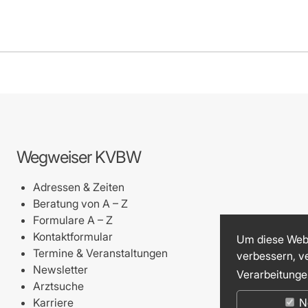
-Dienste
ähigkeitsbescheinigung (AU)
cestelle (für Praxen)
Wegweiser KVBW
Adressen & Zeiten
Beratung von A – Z
Formulare A – Z
Kontaktformular
Um diese Webs
Termine & Veranstaltungen
verbessern, v
Newsletter
Verarbeitunge
Arztsuche
Karriere
N