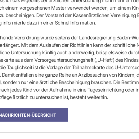
ss für das Ergebnis der ärztlichen Untersuchung nicht mehr ein b
apeuten nach Fachgruppen
Erweiterter Landesausschus
ASSUNG
Dienstplanung mit BD-Online
ch einem vorgesehenen Muster verwendet werden, um einem Kind
tur der Ärzte/Therapeuten
Zulassungsausschüsse
Bereitschaftspraxis/Notfallpra
 zu bescheinigen. Der Vorstand der Kassenärztlichen Vereinigung
ssituation
Koordinierungsstelle Weiterb
Kooperationsärzte
r
ik
Kompetenzzentrum Hygiene
informierte dazu in einer Schnell­information.
Bereitschaftsdienst-Vertrete
n
ik
Freie Allianz der Länder-KVe
ebene Praxissitze
rdnungen
chende Verordnung wurde seitens der Landesregierung Baden-Wü
NEUE VERSORGUNGSM
KV SIS BW SICHERSTEL
nung: Offen oder gesperrt?
erlängert. Mit dem Auslaufen der Richtlinien kann der schriftliche
IL
GMBH
Videosprechstunde
e
tliche Untersuchung künftig auch anderweitig, beispielsweise durc
ASV
& Informationsangebot
ekarte aus dem Vorsorgeuntersuchungsheft („U-Heft“) des Kindes
Hybrid-DRG
ungsoptionen
die Tauglichkeit ist die Vorlage der Teilnahmekarte des U-Unters
DMP
tpflichten
 Damit entfallen eine ganze Reihe an Arztbesuchen von Kindern, di
Innovationsfonds
d, sondern nur eine ärztliche Bescheinigung brauchen. Die Besti
CONFIDENCE
sausschuss
ach jedes Kind vor der Aufnahme in eine Tageseinrichtung oder i
PRIMA
flege ärztlich zu untersuchen ist, besteht weiterhin.
HMEN PRAXIS
Prä-/Poststationäre Versorgu
tschaft & Businessplan
VERTRÄGE & RECHT
agement
 NACHRICHTEN-ÜBERSICHT
Verträge von A – Z
anagement
Rechtsquellen
z & Schweigepflicht
Bekanntmachungen
ortal