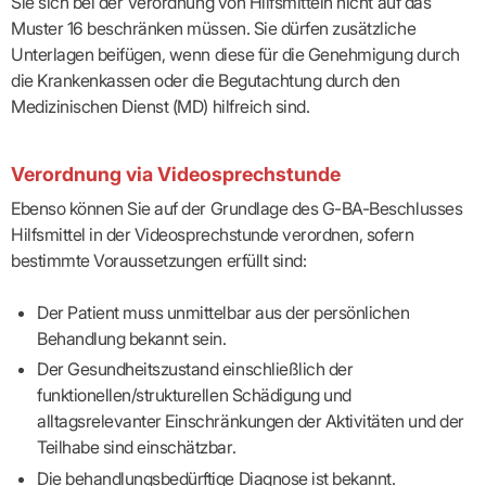
Sie sich bei der Verordnung von Hilfsmitteln nicht auf das
Praxen)
Verordnungsdaten
Muster 16 beschränken müssen. Sie dürfen zusätzliche
Ihrer
Praxis
Unterlagen beifügen, wenn diese für die Genehmigung durch
die Krankenkassen oder die Begutachtung durch den
Medizinischen Dienst (MD) hilfreich sind.
Verordnung via Videosprechstunde
Ebenso können Sie auf der Grundlage des G-BA-Beschlusses
Hilfsmittel in der Videosprechstunde verordnen, sofern
bestimmte Voraussetzungen erfüllt sind:
Der Patient muss unmittelbar aus der persönlichen
Behandlung bekannt sein.
Der Gesundheitszustand einschließlich der
funktionellen/strukturellen Schädigung und
alltagsrelevanter Einschränkungen der Aktivitäten und der
Teilhabe sind einschätzbar.
Die behandlungsbedürftige Diagnose ist bekannt.