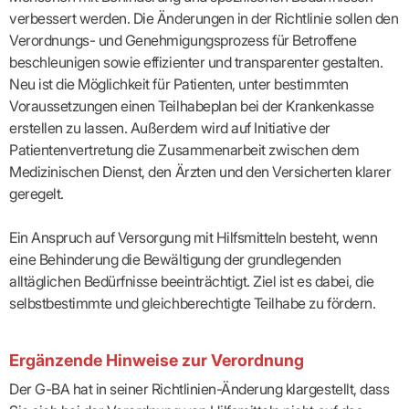
Lilie
ASV
ICD-
Leitbild
Vertragsarztpflichten
KV
verbessert werden. Die Änderungen in der Richtlinie sollen den
Gesundheitst
10-
Falk
Hybrid-
Leitlinien
Vertreter
SIS
Diagnosen
Lingen
DRG
KOSA
Verordnungs- und Genehmigungsprozess für Betroffene
–
Zulassungsausschuss
BW
Honorarverteilung
DMP
beschleunigen sowie effizienter und transparenter gestalten.
Beratungsstell
UNSERE
SICHERSTELLUNGS-
Abrechnungsprüfung
Innovationsfonds
zur
Neu ist die Möglichkeit für Patienten, unter bestimmten
UNTERNEHMEN
ORGANISATION
GMBH
Abrechnungswidersprüche
Selbsthilfe
CONFIDENCE
Voraussetzungen einen Teilhabeplan bei der Krankenkasse
PRAXIS
Standorte
Patienteninfo
PRIMA
erstellen zu lassen. Außerdem wird auf Initiative der
(Bezirksdirektionen)
VERORDNUNGEN
Betriebswirtschaft
Prä-/Poststationäre
Patientenvertretung die Zusammenarbeit zwischen dem
&
Bezirksbeiräte
Versorgung
Verordnungen:
Businessplan
Medizinischen Dienst, den Ärzten und den Versicherten klarer
was,
Organigramm
Praxismanagement
wie,
geregelt.
VERTRÄGE
Historie
wie
Qualitätsmanagement
&
viel?
Datenschutz
RECHT
Ein Anspruch auf Versorgung mit Hilfsmitteln besteht, wenn
Arzneimittel
&
Schweigepflicht
Heilmittel
Verträge
eine Behinderung die Bewältigung der grundlegenden
von A
Mitgliederportal
Hilfsmittel
alltäglichen Bedürfnisse beeinträchtigt. Ziel ist es dabei, die
– Z
IT &
Impfungen
selbstbestimmte und gleichberechtigte Teilhabe zu fördern.
Rechtsquellen
Online-
Sprechstundenbedarf
Dienste
Bekanntmachungen
Teststreifen
Arbeitsunfähigkeitsbescheinigung
Ergänzende Hinweise zur Verordnung
Verbandmittel
(AU)
Sonstige
Terminservicestelle
Der G-BA hat in seiner Richtlinien-Änderung klargestellt, dass
Verordnungen
(für