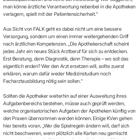
Lilie
ASV
ICD-
Leitbild
Vertragsarztpflichten
KV
man könne ärztliche Verantwortung nebenbei in die Apotheken
Gesundheitst
10-
Falk
Hybrid-
Leitlinien
Vertreter
SIS
Diagnosen
Lingen
DRG
KOSA
verlagern, spielt mit der Patientensicherheit.“
–
Zulassungsausschuss
BW
Honorarverteilung
DMP
Beratungsstell
UNSERE
SICHERSTELLUNGS-
Abrechnungsprüfung
Innovationsfonds
zur
Aus Sicht von FALK geht es dabei nicht um eine bessere
UNTERNEHMEN
ORGANISATION
GMBH
Abrechnungswidersprüche
Selbsthilfe
CONFIDENCE
Versorgung, sondern um einen immer weitergehenden Griff
PRAXIS
Standorte
Patienteninfo
PRIMA
nach ärztlichen Kompetenzen. „Die Apothekerschaft scheint
(Bezirksdirektionen)
VERORDNUNGEN
Betriebswirtschaft
Prä-/Poststationäre
jedes Jahr ein neues Stück Arztberuf für sich zu entdecken.
&
Bezirksbeiräte
Versorgung
Verordnungen:
Businessplan
Erst Beratung, dann Diagnostik, dann Therapie – wo soll das
was,
Organigramm
Praxismanagement
wie,
VERTRÄGE
eigentlich enden? Wer den Arzt ersetzen will, sollte zuerst
Historie
wie
Qualitätsmanagement
&
erklären, warum dafür weder Medizinstudium noch
viel?
Datenschutz
RECHT
Arzneimittel
Facharztausbildung nötig sein sollen.“
&
Schweigepflicht
Heilmittel
Verträge
von A
Mitgliederportal
Hilfsmittel
Sollten die Apotheker weiterhin auf einer Ausweitung ihres
– Z
IT &
Impfungen
Aufgabenbereichs bestehen, müsse auch geprüft werden,
Rechtsquellen
Online-
Sprechstundenbedarf
welche organisatorischen Aufgaben der Apotheken künftig von
Dienste
Bekanntmachungen
Teststreifen
den Praxen übernommen werden können. Einige KVen gehen
Arbeitsunfähigkeitsbescheinigung
Verbandmittel
(AU)
hier bereits voran. „Wer die Spielregeln ändern will, darf sich
Sonstige
Terminservicestelle
nicht beschweren, wenn plötzlich alle Karten neu gemischt
Verordnungen
(für