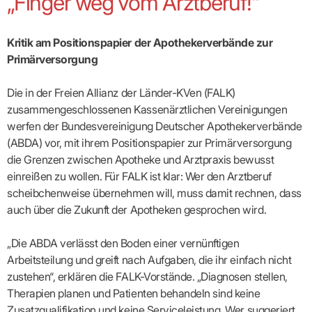
„Finger weg vom Arztberuf!“
Broschüren
Broschüren
bekämpfen
Famulaturförd
eine
Delegierte
&
Ärztlicher
Frühe
VERSORGUNGSANGEBOTE
„Beratungsser
Suchen
Patientenrechte
Patienteninformationen
Plattform
Studium
Bereitschaftsdienst
Hilfen
IGeL-
Fachausschuss
für
für
ASV-Teams
Inserieren
Patientenanliegen
für
DATEN
Kodex
Hausärzte
Richtig
Ärzte“
Praxisnetze
Kritik am Positionspapier der Apothekerverbände zur
alle
in Ihrer
Patienten
bewerben
Gruppenpsychotherapiebörse
Behandlungsdaten
&
Kommunalserv
Fachausschuss
Bestellservice
Nähe
Einrichtungsübergreifende
Primärversorgung
Psychotherapie
anfordern
Bereitschaftspraxis
Fachärzte
Praktikum/Referendariat
QS
FAKTEN
ergo
trifft
DMP-Ärzte
finden
Zweitmeinungsverf
NOTFALLDIENST
KONTAKT
Fachausschuss
Selbsthilfe
in Ihrer
Komplexversorgung
Rundschreibe
Mitgliederstruktur
Gruppenpsychotherapieplatz
Psychotherapie
IGeL-
KOOPERATIONEN
Die in der Freien Allianz der Länder-KVen (FALK)
Nähe
Ärztlicher
KVBW
Kontaktformul
finden
Verordnungsf
Leistungen
Bereitschaftsdienst
Fachausschuss
Psychiatrische
zusammengeschlossenen Kassenärztlichen Vereinigungen
ABRECHNUNG
Gemeinsame
NIEDERLASSUNG
Ärzte/Therapeuten
Adressen
Termine
Angestellte
Komplexversorgung
Prüfungseinrichtung
Dienstplanung
nach
&
werfen der Bundesvereinigung Deutscher Apothekerverbände
&
&
Anstellung
mit
Finanzausschuss
Fachgruppen
Zeiten
Landesausschuss
Veranstaltung
HONORAR
(ABDA) vor, mit ihrem Positionspapier zur Primärversorgung
BD-
Arztregister
Notfalldienstausschuss
Altersstruktur
Ansprechpartn
Erweiterter
Online
die Grenzen zwischen Apotheke und Arztpraxis bewusst
Abrechnung:
Assistenten
der
Landesausschuss
FÜR
Unsere
Bereitschaftspraxis/Notfallprax
wie,
Ärzte/Therapeuten
einreißen zu wollen. Für FALK ist klar: Wer den Arztberuf
Ausgeschriebene
VORSTAND
Termine
Zulassungsausschüsse
finden
was,
IHRE
Praxissitze
Versorgungssituation
scheibchenweise übernehmen will, muss damit rechnen, dass
wann,
Feedbackman
Dr.
Koordinierungsstelle
Kooperationsärzte
PATIENTEN
Bedarfsplanung:
KBV-
wohin?
Karsten
Weiterbildung
auch über die Zukunft der Apotheken gesprochen wird.
Bereitschaftsdienst-
Offen
Statistik
MedCall
Braun
Arzthonorare
AUSSCHREI
Kompetenzzentrum
Vertreter-
oder
–
GKV-
Dr.
Hygiene
Börse
Psychotherapeutenhonorare
gesperrt?
Infos
Laufende
Statistik
„Die ABDA verlässt den Boden einer vernünftigen
Doris
Freie
für
Ausschreibun
Abschlagszahlungen
Ermächtigte
Reinhardt
Arzneiverordnungen
Arbeitsteilung und greift nach Aufgaben, die ihr einfach nicht
Allianz
Mitglieder
NEUE
EBM
Förderung
der
zustehen“, erklären die FALK-Vorstände. „Diagnosen stellen,
Arzt-
&
&
VERSORGUNGSMODELLE
Länder-
GESCHÄFTSFÜHRUNG
UNSER
Patienten-
regionale
Informationsangebot
Therapien planen und Patienten behandeln sind keine
KVen
Videosprechstunde
Forum
Gebührenziffern
STIL
Susanne
Niederlassungsoptionen
Zusatzqualifikation und keine Serviceleistung. Wer suggeriert,
Bestellung