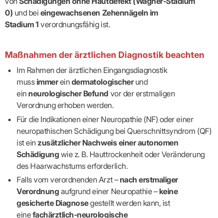
von
Schädigungen ohne Hautdefekt (Wagner-Stadium
0)
und bei
eingewachsenen Zehennägeln im
Stadium 1
verordnungsfähig ist.
Maßnahmen der ärztlichen Diagnostik beachten
Im Rahmen der ärztlichen Eingangsdiagnostik
muss
immer
ein
dermatologischer
und
ein
neurologischer Befund
vor der erstmaligen
Verordnung erhoben werden.
Für die Indikationen einer Neuropathie (NF) oder einer
neuropathischen Schädigung bei Querschnittsyndrom (QF)
ist ein
zusätzlicher Nachweis einer autonomen
Schädigung
wie z. B. Hauttrockenheit oder Veränderung
des Haarwachstums erforderlich.
Falls vom verordnenden Arzt –
nach erstmaliger
Verordnung
aufgrund einer Neuropathie –
keine
gesicherte Diagnose
gestellt werden kann, ist
eine
fachärztlich-neurologische