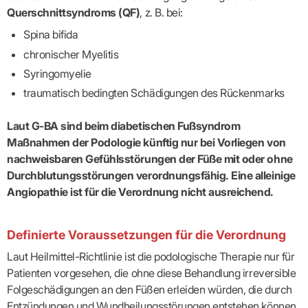
Lilie
ASV
ICD-
Leitbild
Vertragsarztpflichten
KV
Querschnittsyndroms (QF)
, z. B. bei:
Gesundheitst
10-
Falk
Hybrid-
Leitlinien
Vertreter
SIS
Diagnosen
Lingen
DRG
KOSA
Spina bifida
–
Zulassungsausschuss
BW
Honorarverteilung
DMP
Beratungsstell
chronischer Myelitis
UNSERE
SICHERSTELLUNGS-
Abrechnungsprüfung
Innovationsfonds
zur
UNTERNEHMEN
ORGANISATION
Syringomyelie
GMBH
Abrechnungswidersprüche
Selbsthilfe
CONFIDENCE
PRAXIS
Standorte
Patienteninfo
PRIMA
traumatisch bedingten Schädigungen des Rückenmarks
(Bezirksdirektionen)
VERORDNUNGEN
Betriebswirtschaft
Prä-/Poststationäre
&
Bezirksbeiräte
Versorgung
Verordnungen:
Businessplan
Laut G-BA sind beim diabetischen Fußsyndrom
was,
Organigramm
Praxismanagement
wie,
Maßnahmen der Podologie künftig nur bei Vorliegen von
VERTRÄGE
Historie
wie
Qualitätsmanagement
nachweisbaren Gefühlsstörungen der Füße mit oder ohne
&
viel?
Datenschutz
Durchblutungsstörungen verordnungsfähig. Eine alleinige
RECHT
Arzneimittel
&
Angiopathie ist für die Verordnung nicht ausreichend.
Schweigepflicht
Heilmittel
Verträge
von A
Mitgliederportal
Hilfsmittel
– Z
IT &
Impfungen
Rechtsquellen
Definierte Voraussetzungen für die Verordnung
Online-
Sprechstundenbedarf
Dienste
Bekanntmachungen
Laut Heilmittel-Richtlinie ist die podologische Therapie nur für
Teststreifen
Arbeitsunfähigkeitsbescheinigung
Patienten vorgesehen, die ohne diese Behandlung irreversible
Verbandmittel
(AU)
Sonstige
Folgeschädigungen an den Füßen erleiden würden, die durch
Terminservicestelle
Verordnungen
(für
Entzündungen und Wundheilungsstörungen entstehen können.