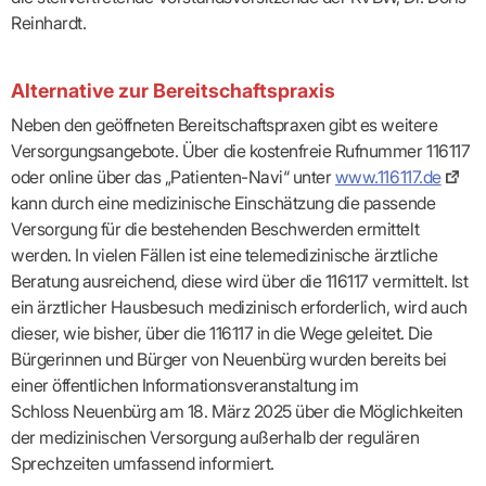
Lilie
ASV
ICD-
Leitbild
Vertragsarztpflichten
KV
Reinhardt.
Gesundheitst
10-
Falk
Hybrid-
Leitlinien
Vertreter
SIS
Diagnosen
Lingen
DRG
KOSA
–
Zulassungsausschuss
BW
Honorarverteilung
DMP
Beratungsstell
UNSERE
Alternative zur Bereitschaftspraxis
SICHERSTELLUNGS-
Abrechnungsprüfung
Innovationsfonds
zur
UNTERNEHMEN
ORGANISATION
GMBH
Abrechnungswidersprüche
Selbsthilfe
CONFIDENCE
Neben den geöffneten Bereitschaftspraxen gibt es weitere
PRAXIS
Standorte
Patienteninfo
PRIMA
Versorgungsangebote. Über die kostenfreie Rufnummer 116117
(Bezirksdirektionen)
VERORDNUNGEN
Betriebswirtschaft
Prä-/Poststationäre
oder online über das „Patienten-Navi“ unter
www.116117.de
&
Bezirksbeiräte
Versorgung
Verordnungen:
Businessplan
kann durch eine medizinische Einschätzung die passende
was,
Organigramm
Praxismanagement
wie,
Versorgung für die bestehenden Beschwerden ermittelt
VERTRÄGE
Historie
wie
Qualitätsmanagement
werden. In vielen Fällen ist eine telemedizinische ärztliche
&
viel?
Datenschutz
RECHT
Beratung ausreichend, diese wird über die 116117 vermittelt. Ist
Arzneimittel
&
Schweigepflicht
ein ärztlicher Hausbesuch medizinisch erforderlich, wird auch
Heilmittel
Verträge
von A
Mitgliederportal
Hilfsmittel
dieser, wie bisher, über die 116117 in die Wege geleitet. Die
– Z
IT &
Impfungen
Bürgerinnen und Bürger von Neuenbürg wurden bereits bei
Rechtsquellen
Online-
Sprechstundenbedarf
einer öffentlichen Informationsveranstaltung im
Dienste
Bekanntmachungen
Teststreifen
Schloss Neuenbürg am 18. März 2025 über die Möglichkeiten
Arbeitsunfähigkeitsbescheinigung
Verbandmittel
(AU)
der medizinischen Versorgung außerhalb der regulären
Sonstige
Terminservicestelle
Sprechzeiten umfassend informiert.
Verordnungen
(für