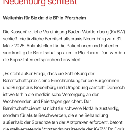
Neuenbürg schließt
Broschüren
Broschüren
bekämpfen
Famulaturförd
eine
Delegierte
&
Ärztlicher
Frühe
VERSORGUNGSANGEBOTE
„Beratungsser
Suchen
Patientenrechte
Patienteninformationen
Plattform
Studium
Bereitschaftsdienst
Hilfen
IGeL-
Fachausschuss
für
für
ASV-Teams
Inserieren
Patientenanliegen
für
DATEN
Kodex
Hausärzte
Richtig
Ärzte“
Praxisnetze
Weiterhin für Sie da: die BP in Pforzheim
alle
in Ihrer
Patienten
bewerben
Gruppenpsychotherapiebörse
Behandlungsdaten
&
Kommunalserv
Fachausschuss
Bestellservice
Nähe
Einrichtungsübergreifende
Psychotherapie
anfordern
Bereitschaftspraxis
Fachärzte
Praktikum/Referendariat
QS
FAKTEN
ergo
trifft
DMP-Ärzte
finden
Zweitmeinungsverf
Die Kassenärztliche Vereinigung Baden-Württemberg (KVBW)
NOTFALLDIENST
KONTAKT
Fachausschuss
Selbsthilfe
in Ihrer
Komplexversorgung
Rundschreibe
Mitgliederstruktur
Gruppenpsychotherapieplatz
Psychotherapie
IGeL-
KOOPERATIONEN
schließt die ärztliche Bereitschaftspraxis Neuenbürg zum 31.
Nähe
Ärztlicher
KVBW
Kontaktformul
finden
Verordnungsf
Leistungen
Bereitschaftsdienst
Fachausschuss
Psychiatrische
März 2025. Anlaufstellen für die Patientinnen und Patienten
ABRECHNUNG
Gemeinsame
NIEDERLASSUNG
Ärzte/Therapeuten
Adressen
Termine
Angestellte
Komplexversorgung
Prüfungseinrichtung
Dienstplanung
nach
&
sind künftig die Bereitschaftspraxen in Pforzheim. Dort werden
&
&
Anstellung
mit
Finanzausschuss
Fachgruppen
Zeiten
Landesausschuss
Veranstaltung
HONORAR
die Kapazitäten entsprechend erweitert.
BD-
Arztregister
Notfalldienstausschuss
Altersstruktur
Ansprechpartn
Erweiterter
Online
Abrechnung:
Assistenten
der
Landesausschuss
FÜR
Unsere
Bereitschaftspraxis/Notfallprax
wie,
Ärzte/Therapeuten
„Es steht außer Frage, dass die Schließung der
Ausgeschriebene
VORSTAND
Termine
Zulassungsausschüsse
finden
was,
IHRE
Praxissitze
Versorgungssituation
Bereitschaftspraxis eine Einschränkung für die Bürgerinnen
wann,
Feedbackman
Dr.
Koordinierungsstelle
Kooperationsärzte
PATIENTEN
Bedarfsplanung:
KBV-
wohin?
Karsten
Weiterbildung
und Bürger aus Neuenbürg und Umgebung darstellt. Dennoch
Bereitschaftsdienst-
Offen
Statistik
MedCall
Braun
Arzthonorare
AUSSCHREI
Kompetenzzentrum
Vertreter-
oder
ist weiterhin die medizinische Versorgung an den
–
GKV-
Dr.
Hygiene
Börse
Psychotherapeutenhonorare
gesperrt?
Infos
Laufende
Statistik
Wochenenden und Feiertagen gesichert. Der
Doris
Freie
für
Ausschreibun
Abschlagszahlungen
Ermächtigte
Reinhardt
Arzneiverordnungen
Bereitschaftsdienst ist nicht für schwere Notfälle zuständig,
Allianz
Mitglieder
NEUE
EBM
Förderung
der
sondern für akute Beschwerden, die eine Behandlung
Arzt-
&
&
VERSORGUNGSMODELLE
Länder-
GESCHÄFTSFÜHRUNG
UNSER
Patienten-
regionale
Informationsangebot
außerhalb der Sprechzeiten der Arztpraxen erfordert“, betont
KVen
Videosprechstunde
Forum
Gebührenziffern
STIL
Susanne
Niederlassungsoptionen
die stellvertretende Vorstandsvorsitzende der KVBW, Dr. Doris
Bestellung