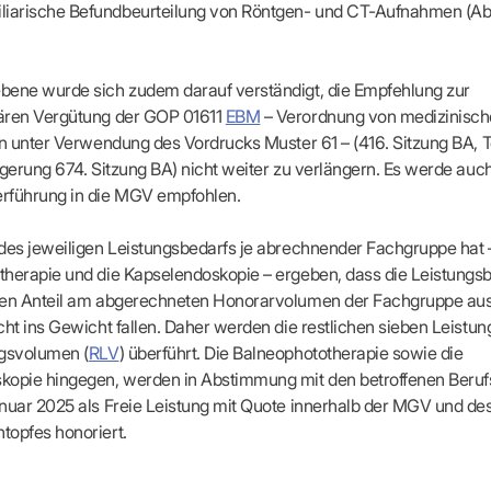
-Dienste
iliarische Befundbeurteilung von Röntgen- und CT-Aufnahmen (Ab
ähigkeitsbescheinigung (AU)
cestelle (für Praxen)
bene wurde sich zudem darauf verständigt, die Empfehlung zur
ären Vergütung der GOP 01611
EBM
– Verordnung von medizinisch
on unter Verwendung des Vordrucks Muster 61 – (416. Sitzung BA, Tei
ngerung 674. Sitzung BA) nicht weiter zu verlängern. Es werde auch
rführung in die MGV empfohlen.
des jeweiligen Leistungsbedarfs je abrechnender Fachgruppe hat –
herapie und die Kapselendoskopie – ergeben, dass die Leistungs
gen Anteil am abgerechneten Honorarvolumen der Fachgruppe a
cht ins Gewicht fallen. Daher werden die restlichen sieben Leistun
ngsvolumen (
RLV
) überführt. Die Balneophototherapie sowie die
kopie hingegen, werden in Abstimmung mit den betroffenen Beru
nuar 2025 als Freie Leistung mit Quote innerhalb der MGV und des
topfes honoriert.