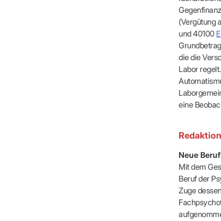
Gegenfinanz
(Vergütung 
und 40100
Grundbetrag
die die Vers
Labor regelt
Automatismu
Laborgemeins
eine Beobac
Redaktio
Neue Beru
Mit dem Ges
Beruf der P
Zuge dessen
Fachpsychot
aufgenomm