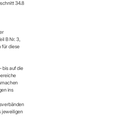
schnitt 34.8
er
l B Nr. 3,
 für diese
 bis auf die
bereiche
usmachen
gen ins
fsverbänden
 jeweiligen