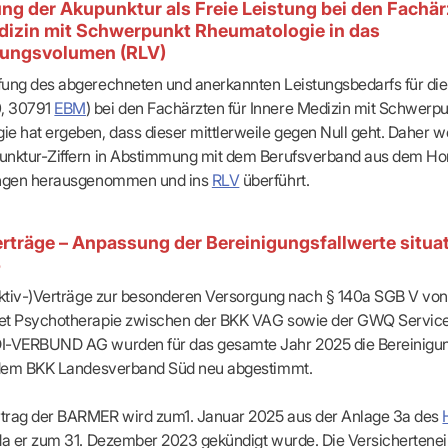
ng der Akupunktur als Freie Leistung bei den Fachär
dizin mit Schwerpunkt Rheumatologie in das
tungsvolumen (RLV)
fung des abgerechneten und anerkannten Leistungsbedarfs für di
, 30791
EBM
) bei den Fachärzten für Innere Medizin mit Schwerp
e hat ergeben, dass dieser mittlerweile gegen Null geht. Daher w
unktur-Ziffern in Abstimmung mit dem Berufsverband aus dem Hon
ungen herausgenommen und ins
RLV
überführt.
erträge – Anpassung der Bereinigungsfallwerte situat
5
ektiv-)Verträge zur besonderen Versorgung nach § 140a SGB V von
et Psychotherapie zwischen der BKK VAG sowie der GWQ Servic
I-VERBUND AG wurden für das gesamte Jahr 2025 die Bereinigu
t dem BKK Landesverband Süd neu abgestimmt.
trag der BARMER wird zum1. Januar 2025 aus der Anlage 3a des
da er zum 31. Dezember 2023 gekündigt wurde. Die Versicherten­e