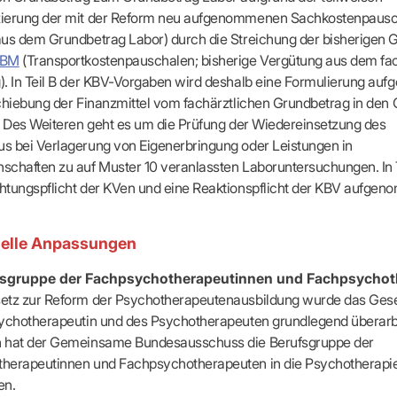
ierung der mit der Reform neu aufgenommenen Sachkostenpaus
aus dem Grundbetrag Labor) durch die Streichung der bisherigen
EBM
(Transportkostenpauschalen; bisherige Vergütung aus dem fac
). In Teil B der KBV-Vorgaben wird deshalb eine Formulierung au
chiebung der Finanzmittel vom fachärztlichen Grundbetrag in den
. Des Weiteren geht es um die Prüfung der Wiedereinsetzung des
s bei Verlagerung von Eigenerbringung oder Leistungen in
chaften zu auf Muster 10 veranlassten Laboruntersuchungen. In T
htungspflicht der KVen und eine Reaktionspflicht der KBV aufge
nelle Anpassungen
fsgruppe der Fachpsychotherapeutinnen und Fachpsychot
etz zur Reform der Psychotherapeutenausbildung wurde das Gese
sychotherapeutin und des Psychotherapeuten grundlegend überarbe
 hat der Gemeinsame Bundesausschuss die Berufsgruppe der
herapeutinnen und Fachpsychotherapeuten in die Psychotherapie-
en.