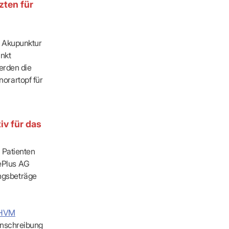
zten für
e Akupunktur
unkt
erden die
orartopf für
iv für das
 Patienten
ePlus AG
ngsbeträge
HVM
inschreibung