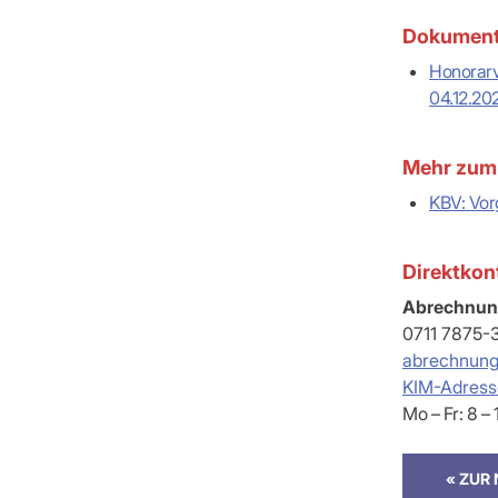
Dokument
Honorarv
04.12.20
Mehr zum
KBV: Vor
Direktkon
Abrechnun
0711 7875-
abrechnun
KIM-Adress
Mo – Fr: 8 –
« ZUR