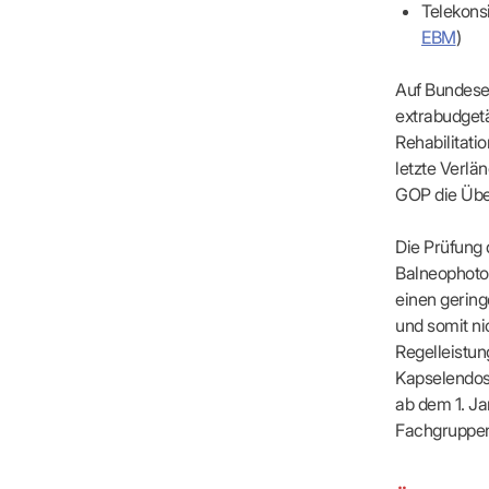
IT & Online
Telekons
Arbeitsunf
EBM
)
Terminservi
Auf Bundese
extrabudget
Rehabilitati
letzte Verlä
GOP die Übe
Die Prüfung 
Balneophotot
einen gerin
und somit ni
Regelleistu
Kapselendos
ab dem 1. Ja
Fachgruppen