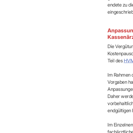
endete zu di
eingeschrie
Anpassung
Kassenärzt
Die Vergütun
Kostenpausch
KIM 
Teil des
HV
schü
Im Rahmen d
Vorgaben ha
Anpassungen
Daher werden
vorbehaltli
endgültigen
Wicht
innerh
Im Einzelnen
fachärztlic