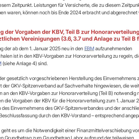
esem Zeitpunkt. Leistungen für Versicherte, die zu diesem Zeitpun
ben waren, können noch bis Ende 2024 erbracht und abgerechnet
 der Vorgaben der KBV, Teil B zur Honorarverteilung
lichen Vereinigungen (3.6, 3.7 und Anlage zu Teil B 
g der ab dem 1. Januar 2025 neu in den
EBM
aufzunehmenden
alen ist in den KBV-Vorgaben zur Honorarverteilung zu regeln, 
als sicheren Übertragungsweg zur KVBW nutzen
M
(siehe Anlage 4) sind.
vertraulichen Kommunikationskanal
beson
tzenswerte Daten
an die KVBW übermitteln
er gesetzlich vorgeschriebenen Herstellung des Einvernehmens 
t der GKV-Spitzenverband auf Sachverhalte hingewiesen, die wei
 an den KBV-Vorgaben zur Honorarverteilung (Teil B) notwendig
 die Vorgaben der KBV für die Honorarverteilung zum 1. Januar 
ch des Einvernehmens des GKV-Spitzenverbandes und der anschl
 Beschlussfassung durch den KBV-Vorstand – entsprechend angep
ig:
Damit Nachrichten bei einem KIM-Adressaten ankommen, müssen diese als KIM-E-Mail
alb der TI übermittelt werden (funktioniert nicht aus dem freien Internet).
 geht es um die Notwendigkeit einer Finanzmittelverschiebung vo
hen Grundbetrag zum Grundbetrag Labor aufgrund der teilweisen