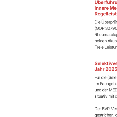
Überführu
Innere Me
Regelleis
Die Überprü
(GOP 30790
Rheumatologi
beiden Akup
Freie Leist
Selektivv
Jahr 202
Für die (Sel
im Fachgebi
und der MED
situativ mi
Der BVR-Ver
gestrichen, 