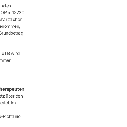
chalen
 GOPen 12230
härztlichen
fgenommen,
 Grundbetrag
eil B wird
nommen.
herapeuten
tz über den
itet. Im
Richtlinie