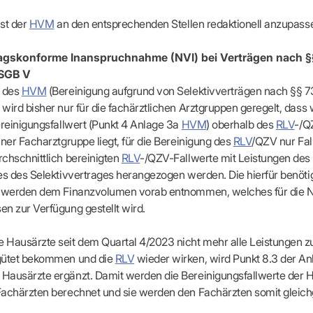
ist der
HVM
an den entsprechenden Stellen redaktionell anzupass
ragskonforme Inanspruchnahme (NVI) bei Verträgen nach §
 SGB V
a des
HVM
(Bereinigung aufgrund von Selektivverträgen nach §§ 73
wird bisher nur für die fachärztlichen Arztgruppen geregelt, dass
ereinigungsfallwert (Punkt 4 Anlage 3a
HVM
) oberhalb des
RLV
-/Q
iner Facharztgruppe liegt, für die Bereinigung des
RLV
/QZV nur Fal
chschnittlich bereinigten
RLV
-/QZV-Fallwerte mit Leistungen des
es des Selektivvertrages herangezogen werden. Die hierfür benöti
l werden dem Finanzvolumen vorab entnommen, welches für die 
n zur Verfügung gestellt wird.
Hausärzte seit dem Quartal 4/2023 nicht mehr alle Leistungen z
gütet bekommen und die
RLV
wieder wirken, wird Punkt 8.3 der An
Hausärzte ergänzt. Damit werden die Bereinigungsfallwerte der 
achärzten berechnet und sie werden den Fachärzten somit gleichg