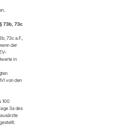
en.
§ 73b, 73c
b, 73c a.F.,
 wenn der
ZV-
lwerte in
gten
NVI von den
u 100
lage 3a des
Hausärzte
estellt.