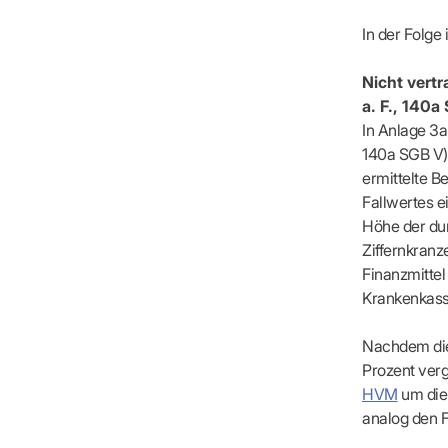
In der Folge 
Nicht vert
a. F., 140a
In Anlage 3
140a SGB V) 
ermittelte B
Fallwertes e
Höhe der dur
Ziffernkranz
Finanzmitte
Krankenkasse
Nachdem die 
Prozent ver
HVM
um die 
analog den F