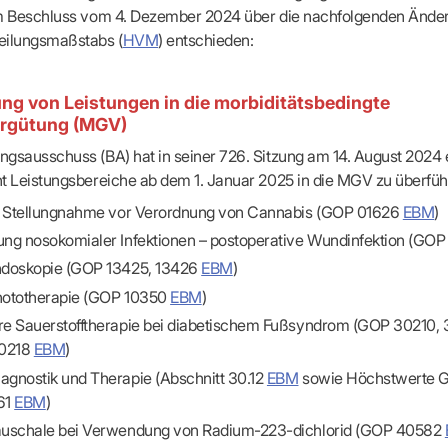
apeuten nach Fachgruppen
Erweiterter Landesausschus
em Beschluss vom 4. Dezember 2024 über die nachfolgenden Ände
ASSUNG
Dienstplanung mit BD-Online
tur der Ärzte/Therapeuten
Zulassungsausschüsse
eilungsmaßstabs (
HVM
) entschieden:
Bereitschaftspraxis/Notfallpra
ssituation
Koordinierungsstelle Weiterb
Kooperationsärzte
r
ik
Kompetenzzentrum Hygiene
Bereitschaftsdienst-Vertrete
n
ik
Freie Allianz der Länder-KVe
ng von Leistungen in die morbiditätsbedingte
ebene Praxissitze
rdnungen
rgütung (MGV)
NEUE VERSORGUNGSM
KV SIS BW SICHERSTEL
nung: Offen oder gesperrt?
gsausschuss (BA) hat in seiner 726. Sitzung am 14. August 2024
IL
GMBH
Videosprechstunde
e
t Leistungsbereiche ab dem 1. Januar 2025 in die MGV zu überfüh
ASV
& Informationsangebot
Hybrid-DRG
ungsoptionen
e Stellungnahme vor Verordnung von Cannabis (GOP 01626
EBM
)
DMP
tpflichten
ng nosokomialer Infektionen – postoperative Wundinfektion (GOP
Innovationsfonds
doskopie (GOP 13425, 13426
EBM
)
CONFIDENCE
sausschuss
PRIMA
ototherapie (GOP 10350
EBM
)
HMEN PRAXIS
Prä-/Poststationäre Versorgu
e Sauerstofftherapie bei diabetischem Fußsyndrom (GOP 30210, 
tschaft & Businessplan
30218
EBM
)
VERTRÄGE & RECHT
agement
gnostik und Therapie (Abschnitt 30.12
EBM
sowie Höchstwerte 
Verträge von A – Z
anagement
61
EBM
)
Rechtsquellen
z & Schweigepflicht
Bekanntmachungen
uschale bei Verwendung von Radium-223-dichlorid (GOP 40582
ortal