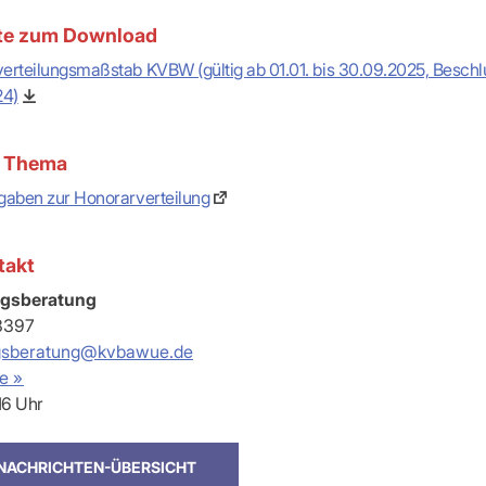
e zum Download
erteilungsmaßstab KVBW (gültig ab 01.01. bis 30.09.2025, Besch
24)
 Thema
gaben zur Honorarverteilung
takt
gsberatung
3397
gsberatung@kvbawue.de
e »
 16 Uhr
 NACHRICHTEN-ÜBERSICHT