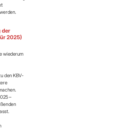
kt
 werden.
 der
für 2025)
die wiederum
ders
zu den KBV-
tere
 machen.
2025 –
ießenden
asst.
n