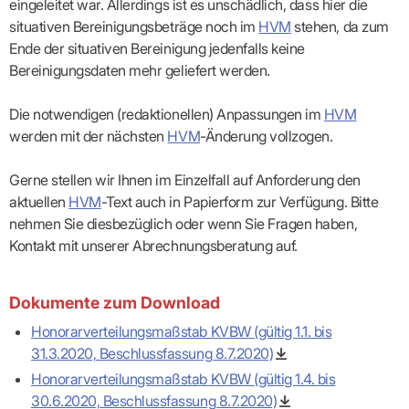
eingeleitet war. Allerdings ist es unschädlich, dass hier die
Praxen)
Verordnungsdaten
Ihrer
situativen Bereinigungsbeträge noch im
HVM
stehen, da zum
Praxis
Ende der situativen Bereinigung jedenfalls keine
Bereinigungsdaten mehr geliefert werden.
Die notwendigen (redaktionellen) Anpassungen im
HVM
werden mit der nächsten
HVM
-Änderung vollzogen.
Gerne stellen wir Ihnen im Einzelfall auf Anforderung den
aktuellen
HVM
-Text auch in Papierform zur Verfügung. Bitte
nehmen Sie diesbezüglich oder wenn Sie Fragen haben,
Kontakt mit unserer Abrechnungsberatung auf.
Dokumente zum Download
Honorarverteilungsmaßstab KVBW (gültig 1.1. bis
KIM als sicheren Übertragungsweg zur KVBW
31.3.2020, Beschlussfassung 8.7.2020)
nutzen
Honorarverteilungsmaßstab KVBW (gültig 1.4. bis
vertraulichen
30.6.2020, Beschlussfassung 8.7.2020)