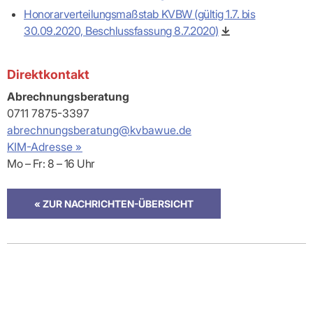
Kommunikationskanal
besonders
Honorarverteilungsmaßstab KVBW (gültig 1.7. bis
schützenswerte Daten
30.09.2020, Beschlussfassung 8.7.2020)
an die KVBW übermitteln
Direktkontakt
Abrechnungsberatung
0711 7875-3397
abrechnungsberatung@kvbawue.de
KIM-Adresse »
Wichtig:
Damit Nachrichten bei einem KIM-Adressaten
ankommen, müssen diese als KIM-E-Mail innerhalb der TI
Mo – Fr: 8 – 16 Uhr
übermittelt werden (funktioniert nicht aus dem freien Internet).
« ZUR NACHRICHTEN-ÜBERSICHT