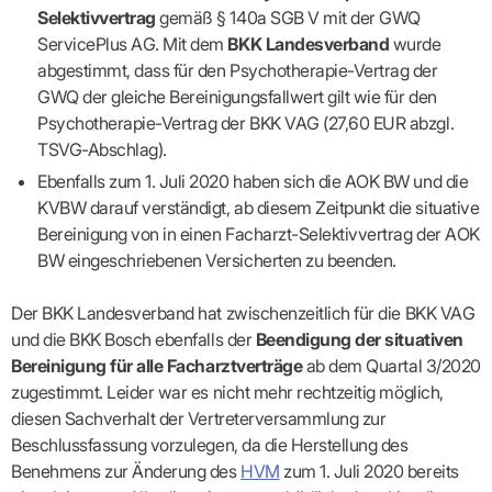
Lilie
ASV
ICD-
Leitbild
Vertragsarztpflichten
KV
Selektivvertrag
gemäß § 140a SGB V mit der GWQ
Gesundheitst
10-
Falk
Hybrid-
Leitlinien
Vertreter
SIS
Diagnosen
ServicePlus AG. Mit dem
BKK Landesverband
wurde
Lingen
DRG
KOSA
–
Zulassungsausschuss
BW
Honorarverteilung
abgestimmt, dass für den Psychotherapie-Vertrag der
DMP
Beratungsstell
UNSERE
SICHERSTELLUNGS-
Abrechnungsprüfung
Innovationsfonds
GWQ der gleiche Bereinigungsfallwert gilt wie für den
zur
UNTERNEHMEN
ORGANISATION
GMBH
Abrechnungswidersprüche
Selbsthilfe
CONFIDENCE
Psychotherapie-Vertrag der BKK VAG (27,60 EUR abzgl.
PRAXIS
Standorte
Patienteninfo
PRIMA
TSVG-Abschlag).
(Bezirksdirektionen)
VERORDNUNGEN
Betriebswirtschaft
Prä-/Poststationäre
Ebenfalls zum 1. Juli 2020 haben sich die AOK BW und die
&
Bezirksbeiräte
Versorgung
Verordnungen:
Businessplan
KVBW darauf verständigt, ab diesem Zeitpunkt die situative
was,
Organigramm
Praxismanagement
wie,
VERTRÄGE
Bereinigung von in einen Facharzt-Selektivvertrag der AOK
Historie
wie
Qualitätsmanagement
&
BW eingeschriebenen Versicherten zu beenden.
viel?
Datenschutz
RECHT
Arzneimittel
&
Schweigepflicht
Heilmittel
Verträge
Der BKK Landesverband hat zwischenzeitlich für die BKK VAG
von A
Mitgliederportal
Hilfsmittel
und die BKK Bosch ebenfalls der
Beendigung der situativen
– Z
IT &
Impfungen
Bereinigung für alle Facharztverträge
ab dem Quartal 3/2020
Rechtsquellen
Online-
Sprechstundenbedarf
zugestimmt. Leider war es nicht mehr rechtzeitig möglich,
Dienste
Bekanntmachungen
Teststreifen
diesen Sachverhalt der Vertreterversammlung zur
Arbeitsunfähigkeitsbescheinigung
Verbandmittel
(AU)
Beschlussfassung vorzulegen, da die Herstellung des
Sonstige
Terminservicestelle
Benehmens zur Änderung des
HVM
zum 1. Juli 2020 bereits
Verordnungen
(für