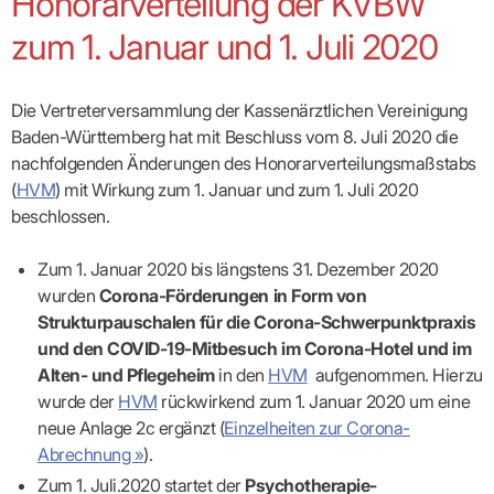
Honorarverteilung der KVBW
Broschüren
Broschüren
bekämpfen
Famulaturförd
eine
Delegierte
&
Ärztlicher
Frühe
VERSORGUNGSANGEBOTE
„Beratungsser
Suchen
Patientenrechte
Patienteninformationen
Plattform
Studium
Bereitschaftsdienst
zum 1. Januar und 1. Juli 2020
Hilfen
IGeL-
Fachausschuss
für
für
ASV-Teams
Inserieren
Patientenanliegen
für
DATEN
Kodex
Hausärzte
Richtig
Ärzte“
Praxisnetze
alle
in Ihrer
Patienten
bewerben
Gruppenpsychotherapiebörse
Behandlungsdaten
&
Kommunalserv
Fachausschuss
Bestellservice
Nähe
Einrichtungsübergreifende
Psychotherapie
anfordern
Bereitschaftspraxis
Fachärzte
Praktikum/Referendariat
QS
FAKTEN
ergo
Die Vertreterversammlung der Kassenärztlichen Vereinigung
trifft
DMP-Ärzte
finden
Zweitmeinungsverf
NOTFALLDIENST
KONTAKT
Fachausschuss
Selbsthilfe
in Ihrer
Komplexversorgung
Rundschreibe
Mitgliederstruktur
Baden-Württemberg hat mit Beschluss vom 8. Juli 2020 die
Gruppenpsychotherapieplatz
Psychotherapie
IGeL-
KOOPERATIONEN
Nähe
Ärztlicher
KVBW
Kontaktformul
finden
Verordnungsf
Leistungen
nachfolgenden Änderungen des Honorar­verteilungs­maßstabs
Bereitschaftsdienst
Fachausschuss
Psychiatrische
ABRECHNUNG
Gemeinsame
NIEDERLASSUNG
Ärzte/Therapeuten
Adressen
Termine
Angestellte
(
HVM
) mit Wirkung zum 1. Januar und zum 1. Juli 2020
Komplexversorgung
Prüfungseinrichtung
Dienstplanung
nach
&
&
&
Anstellung
mit
Finanzausschuss
Fachgruppen
Zeiten
beschlossen.
Landesausschuss
Veranstaltung
HONORAR
BD-
Arztregister
Notfalldienstausschuss
Altersstruktur
Ansprechpartn
Erweiterter
Online
Abrechnung:
Assistenten
der
Landesausschuss
FÜR
Unsere
Zum 1. Januar 2020 bis längstens 31. Dezember 2020
Bereitschaftspraxis/Notfallprax
wie,
Ärzte/Therapeuten
Ausgeschriebene
VORSTAND
Termine
Zulassungsausschüsse
finden
was,
IHRE
wurden
Corona-Förderungen in Form von
Praxissitze
Versorgungssituation
wann,
Feedbackman
Dr.
Koordinierungsstelle
Kooperationsärzte
PATIENTEN
Strukturpauschalen für die Corona-Schwerpunktpraxis
Bedarfsplanung:
KBV-
wohin?
Karsten
Weiterbildung
Bereitschaftsdienst-
Offen
Statistik
MedCall
Braun
und den COVID-19-Mitbesuch im Corona-Hotel und im
Arzthonorare
AUSSCHREI
Kompetenzzentrum
Vertreter-
oder
–
GKV-
Dr.
Hygiene
Börse
Psychotherapeutenhonorare
Alten- und Pflegeheim
in den
HVM
aufgenommen. Hierzu
gesperrt?
Infos
Laufende
Statistik
Doris
Freie
für
Ausschreibun
Abschlagszahlungen
Ermächtigte
wurde der
HVM
rückwirkend zum 1. Januar 2020 um eine
Reinhardt
Arzneiverordnungen
Allianz
Mitglieder
NEUE
EBM
Förderung
neue Anlage 2c ergänzt (
Einzelheiten zur Corona-
der
Arzt-
&
&
VERSORGUNGSMODELLE
Länder-
GESCHÄFTSFÜHRUNG
UNSER
Abrechnung »
).
Patienten-
regionale
Informationsangebot
KVen
Videosprechstunde
Forum
Gebührenziffern
STIL
Susanne
Zum 1. Juli.2020 startet der
Psychotherapie-
Niederlassungsoptionen
Bestellung