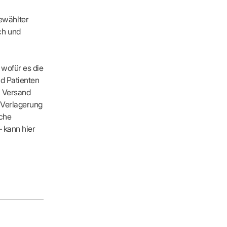
ewählter
ch und
wofür es die
nd Patienten
en Versand
e Verlagerung
iche
– kann hier