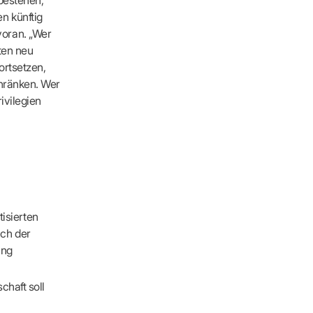
n künftig
voran. „Wer
rten neu
ortsetzen,
chränken. Wer
ivilegien
isierten
ach der
ung
chaft soll