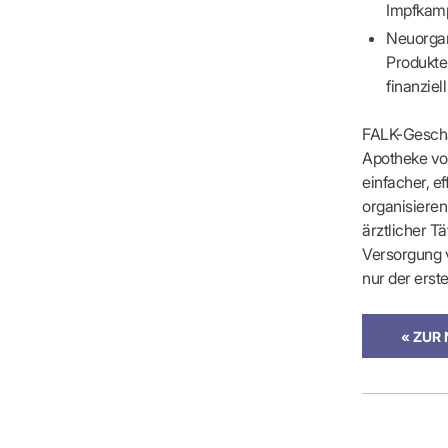
Impfkamp
Neuorgan
Produkte
finanziell
FALK-Geschäf
Apotheke vor
einfacher, e
organisieren
ärztlicher T
Versorgung v
nur der erst
« ZUR