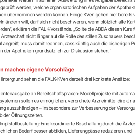
-Dienste
geprüft werden, welche organisatorischen Aufgaben der Apotheke
ähigkeitsbescheinigung (AU)
xen übernommen werden können. Einige KVen gehen hier bereits 
cestelle (für Praxen)
eln ändern will, darf sich nicht beschweren, wenn plötzlich alle Ka
den“, erklären die FALK-Vorstände. „Sollte die ABDA diesen Kurs f
e Ärzteschaft nicht länger auf die Rolle des stillen Zuschauers bes
f angreift, muss damit rechnen, dass künftig auch die bisherigen Pr
 der Apotheken grundsätzlich zur Diskussion stehen.“
n machen eigene Vorschläge
intergrund sehen die FALK-KVen derzeit drei konkrete Ansätze:
ntenausgabe an Bereitschaftspraxen: Modellprojekte mit automat
ystemen sollen es ermöglichen, verordnete Arzneimittel direkt n
ng auszuhändigen – insbesondere zur Verbesserung der Versorg
b der Öffnungszeiten.
Impfstoffbestellung: Eine koordinierte Beschaffung durch die Ärztes
ächlichen Bedarf besser abbilden, Lieferengpässe reduzieren und