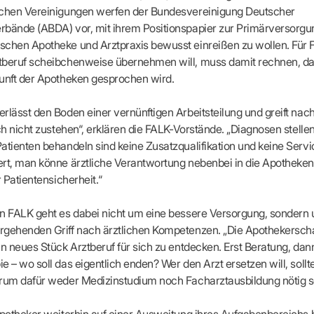
apeuten nach Fachgruppen
Erweiterter Landesausschus
ichen Vereinigungen werfen der Bundesvereinigung Deutscher
ASSUNG
Dienstplanung mit BD-Online
tur der Ärzte/Therapeuten
Zulassungsausschüsse
bände (ABDA) vor, mit ihrem Positionspapier zur Primärversorgu
Bereitschaftspraxis/Notfallpra
ssituation
Koordinierungsstelle Weiterb
chen Apotheke und Arztpraxis bewusst einreißen zu wollen. Für FA
Kooperationsärzte
r
ik
Kompetenzzentrum Hygiene
tberuf scheibchenweise übernehmen will, muss damit rechnen, d
Bereitschaftsdienst-Vertrete
n
ik
Freie Allianz der Länder-KVe
unft der Apotheken gesprochen wird.
ebene Praxissitze
rdnungen
NEUE VERSORGUNGSM
KV SIS BW SICHERSTEL
nung: Offen oder gesperrt?
IL
GMBH
Videosprechstunde
rlässt den Boden einer vernünftigen Arbeitsteilung und greift nac
e
ASV
ach nicht zustehen“, erklären die FALK-Vorstände. „Diagnosen stelle
& Informationsangebot
Hybrid-DRG
atienten behandeln sind keine Zusatzqualifikation und keine Servi
ungsoptionen
DMP
tpflichten
rt, man könne ärztliche Verantwortung nebenbei in die Apotheken
Innovationsfonds
r Patientensicherheit.“
CONFIDENCE
sausschuss
PRIMA
n FALK geht es dabei nicht um eine bessere Versorgung, sondern
HMEN PRAXIS
Prä-/Poststationäre Versorgu
gehenden Griff nach ärztlichen Kompetenzen. „Die Apothekerscha
tschaft & Businessplan
in neues Stück Arztberuf für sich zu entdecken. Erst Beratung, dan
VERTRÄGE & RECHT
agement
e – wo soll das eigentlich enden? Wer den Arzt ersetzen will, sollt
Verträge von A – Z
anagement
rum dafür weder Medizinstudium noch Facharztausbildung nötig se
Rechtsquellen
z & Schweigepflicht
Bekanntmachungen
ortal
Apotheker weiterhin auf einer Ausweitung ihres Aufgabenbereichs 