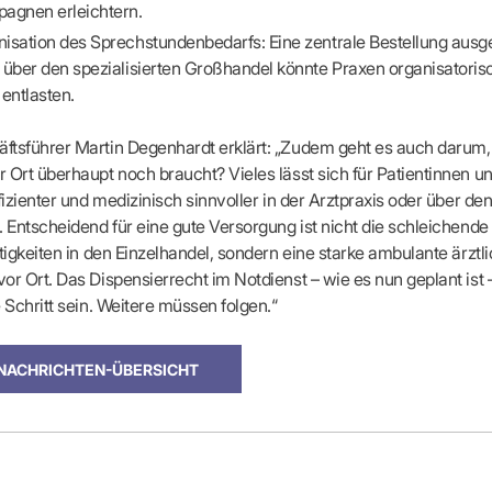
agnen erleichtern.
isation des Sprechstundenbedarfs: Eine zentrale Bestellung ausg
 über den spezialisierten Großhandel könnte Praxen organisatoris
 entlasten.
tsführer Martin Degenhardt erklärt: „Zudem geht es auch darum, 
 Ort überhaupt noch braucht? Vieles lässt sich für Patientinnen u
ffizienter und medizinisch sinnvoller in der Arztpraxis oder über d
. Entscheidend für eine gute Versorgung ist nicht die schleichend
ätigkeiten in den Einzelhandel, sondern eine starke ambulante ärztl
or Ort. Das Dispensierrecht im Notdienst – wie es nun geplant ist 
e Schritt sein. Weitere müssen folgen.“
 NACHRICHTEN-ÜBERSICHT