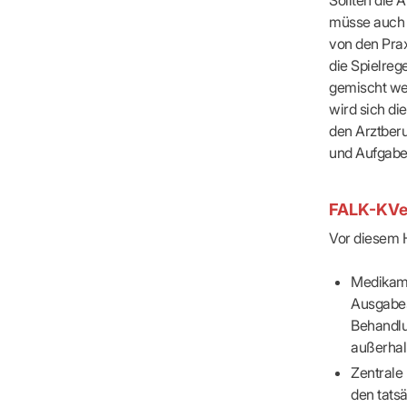
IT & Online
müsse auch 
Arbeitsunf
von den Pra
Terminservi
die Spielreg
gemischt wer
wird sich di
den Arztberu
und Aufgaben
FALK-KVe
Vor diesem H
Medikame
Ausgabes
Behandlu
außerhal
Zentrale 
den tats