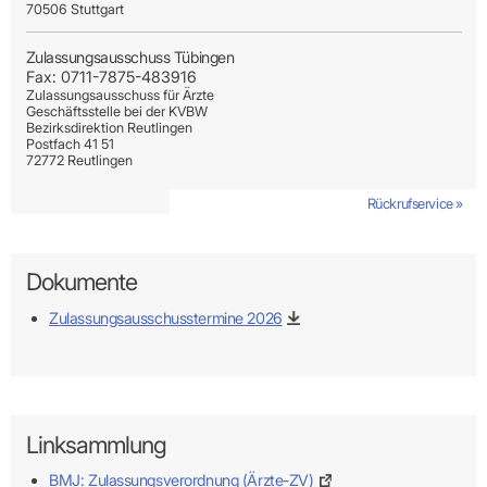
70506 Stuttgart
Zulassungsausschuss Tübingen
Fax: 0711-7875-483916
Zulassungsausschuss für Ärzte
Geschäftsstelle bei der KVBW
Bezirksdirektion Reutlingen
Postfach 41 51
72772 Reutlingen
Rückrufservice »
Rückrufservice »
Rückrufservice »
Rückrufservice »
Rückrufservice »
Rückrufservice »
Rückrufservice »
Rückrufservice »
Rückrufservice »
Dokumente
Zulassungsausschusstermine 2026
Linksammlung
BMJ: Zulassungsverordnung (Ärzte-ZV)