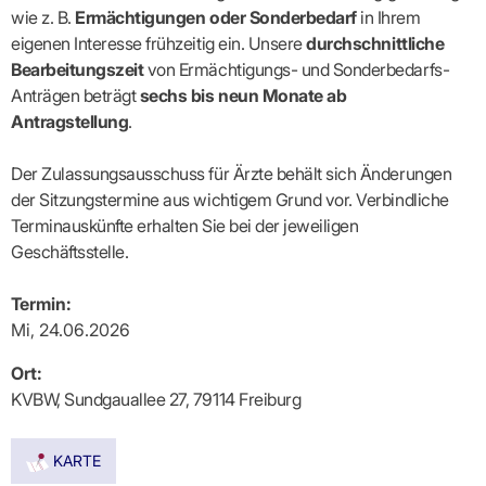
Lilie
ASV
ICD-
Leitbild
Vertragsarztpflichten
KV
wie z. B.
Ermächtigungen oder Sonderbedarf
in Ihrem
Gesundheitst
10-
Falk
Hybrid-
Leitlinien
Vertreter
SIS
Diagnosen
eigenen Interesse frühzeitig ein. Unsere
durchschnittliche
Lingen
DRG
KOSA
–
Zulassungsausschuss
BW
Honorarverteilung
Bearbeitungszeit
von Ermächtigungs- und Sonderbedarfs-
DMP
Beratungsstell
UNSERE
SICHERSTELLUNGS-
Abrechnungsprüfung
Innovationsfonds
Anträgen beträgt
sechs bis neun Monate ab
zur
UNTERNEHMEN
ORGANISATION
GMBH
Abrechnungswidersprüche
Selbsthilfe
CONFIDENCE
Antragstellung
.
PRAXIS
Standorte
Patienteninfo
PRIMA
(Bezirksdirektionen)
VERORDNUNGEN
Betriebswirtschaft
Prä-/Poststationäre
Der Zulassungsausschuss für Ärzte behält sich Änderungen
&
Bezirksbeiräte
Versorgung
Verordnungen:
Businessplan
der Sitzungstermine aus wichtigem Grund vor. Verbindliche
was,
Organigramm
Praxismanagement
wie,
Terminauskünfte erhalten Sie bei der jeweiligen
VERTRÄGE
Historie
wie
Qualitätsmanagement
Geschäftsstelle.
&
viel?
Datenschutz
RECHT
Arzneimittel
&
Termin:
Schweigepflicht
Heilmittel
Verträge
von A
Mi, 24.06.2026
Mitgliederportal
Hilfsmittel
– Z
IT &
Impfungen
Rechtsquellen
Online-
Ort:
Sprechstundenbedarf
Dienste
Bekanntmachungen
KVBW, Sundgauallee 27, 79114 Freiburg
Teststreifen
Arbeitsunfähigkeitsbescheinigung
Verbandmittel
(AU)
Sonstige
Terminservicestelle
KARTE
Verordnungen
(für