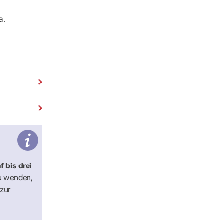
a.
f bis drei
u wenden,
 zur