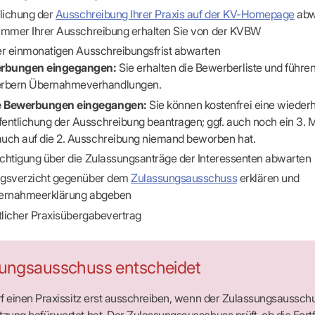
-Dienste
tlichung der
Ausschreibung Ihrer Praxis auf der KV-Homepage
abw
ähigkeitsbescheinigung (AU)
ummer Ihrer Ausschreibung erhalten Sie von der KVBW
cestelle (für Praxen)
er einmonatigen Ausschreibungsfrist abwarten
rbungen eingegangen:
Sie erhalten die Bewerberliste und führen
rbern Übernahmeverhandlungen.
e Bewerbungen eingegangen:
Sie können kostenfrei eine wiederh
fentlichung der Ausschreibung beantragen; ggf. auch noch ein 3. 
auch auf die 2. Ausschreibung niemand beworben hat.
chtigung über die Zulassungsanträge der Interessenten abwarten
ngsverzicht gegenüber dem
Zulassungsausschuss
erklären und
bernahmeerklärung abgeben
htlicher Praxisübergabevertrag
ungsausschuss entscheidet
f einen Praxissitz erst ausschreiben, wenn der Zulassungsaussch
ung befürwortet hat. Der Zulassungsausschuss prüft, ob die Fort