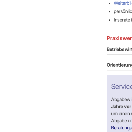
Weiterbi
persönlic
Inserate
Praxiswe
Betriebswir
Orientierun
Servic
Abgabewil
Jahre vor
um einen 
Abgabe un
Beratungss