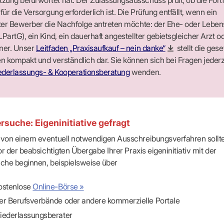
 für die Versorgung erforderlich ist. Die Prüfung entfällt, wenn ein
rter Bewerber die Nachfolge antreten möchte: der Ehe- oder Leben
LPartG), ein Kind, ein dauerhaft angestellter gebietsgleicher Arzt o
tner. Unser
Leitfaden „Praxisaufkauf – nein danke“
stellt die gese
 kompakt und verständlich dar. Sie können sich bei Fragen jederz
ederlassungs- & Kooperationsberatung
wenden.
rsuche: Eigeninitiative gefragt
von einem eventuell notwendigen Ausschreibungsverfahren sollte
or der beabsichtigten Übergabe Ihrer Praxis eigeninitiativ mit der
che beginnen, beispielsweise über
ostenlose
Online-Börse »
er Berufsverbände oder andere kommerzielle Portale
iederlassungsberater