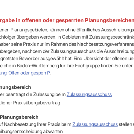
apeuten nach Fachgruppen
Erweiterter Landesausschus
ASSUNG
Dienstplanung mit BD-Online
tur der Ärzte/Therapeuten
Zulassungsausschüsse
Bereitschaftspraxis/Notfallpra
ssituation
Koordinierungsstelle Weiterb
rgabe in offenen oder gesperrten Planungsbereiche
Kooperationsärzte
r
ik
Kompetenzzentrum Hygiene
Bereitschaftsdienst-Vertrete
n
ik
Freie Allianz der Länder-KVe
fenen Planungsgebieten, können ohne öffentliches Ausschreibung
ebene Praxissitze
rdnungen
chfolger übergeben werden. In Gebieten mit Zulassungsbeschrän
NEUE VERSORGUNGSM
KV SIS BW SICHERSTEL
nung: Offen oder gesperrt?
nhaber seine Praxis nur im Rahmen des Nachbesetzungsverfahrens
IL
GMBH
Videosprechstunde
e
übergeben, nachdem der Zulassungsausschuss die Ausschreibun
ASV
& Informationsangebot
gnetsten Bewerber ausgewählt hat. Eine Übersicht der offenen un
Hybrid-DRG
ungsoptionen
iche in Baden-Württemberg für Ihre Fachgruppe finden Sie unter
DMP
tpflichten
ng: Offen oder gesperrt?
.
Innovationsfonds
CONFIDENCE
sausschuss
anungsbereich
PRIMA
er beantragt die Zulassung beim
Zulassungsausschuss
HMEN PRAXIS
Prä-/Poststationäre Versorgu
tschaft & Businessplan
htlicher Praxisübergabevertrag
VERTRÄGE & RECHT
agement
Verträge von A – Z
anagement
 Planungsbereich
Rechtsquellen
z & Schweigepflicht
uf Nachbesetzung Ihrer Praxis beim
Zulassungsausschuss
stellen
Bekanntmachungen
ortal
ibungsentscheidung abwarten