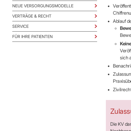
IT & Online
Veröffen
NEUE VERSORGUNGSMODELLE
Arbeitsunf
Chiffren
Terminservi
VERTRÄGE & RECHT
Ablauf d
SERVICE
Bewe
Bewe
FÜR IHRE PATIENTEN
Kein
Veröf
sich 
Benachri
Zulassu
Praxisü
Zivilrec
Zulass
Die KV dar
Nachbesetz