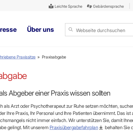
Leichte Sprache
Gebärdensprache
resse
Über uns
riebene Praxissitze
»
Praxisabgabe
TSSICHERUNG
AUFGABEN
PATIENTENSERVICE 116117
PUBLIKATIONEN
FORTBILDUNG – MAK
KARRIERE
gspflichtige Leistungen
ung
Akute medizinische Hilfe
ergo
Seminarkalender
Karriere bei der KVBW
sabgabe
spflicht
vertretung
Terminservicestelle
Rundschreiben
Teilnahmebedingungen & Qual
KVBW als Arbeitgeber
kel
cherung
docdirekt
Verordnungsforum
Online-Kurse
Jobangebote in der KVBW
Medizinprodukte
tung
Patiententelefon MedCall
Ärzteblatt
Ausbildung & Studium
als Abgeber einer Praxis wissen sollten
BÖRSEN
erkennungsprogramme
Versorgungsbericht mit Qualitätsbericht
Richtig bewerben
VERNETZTE VERSORGUNGSANGEBOTE
Suchen
hie-Screening
Jahresbericht Strukturfonds
Praktikum/Referendariat
h als Arzt oder Psychotherapeut zur Ruhe setzen möchten, suche
ASV-Teams in Ihrer Nähe
Inserieren
n
ten bekämpfen
Broschüren
KOOPERATIONEN
der Ihre Praxis, Ihr Personal und Ihre Patienten übernimmt. Das ist
DMP-Ärzte in Ihrer Nähe
Gruppenpsychotherapiebörs
e
Patienteninformationen
 FAKTEN
smangels nicht immer einfach. Wir unterstützen Sie, damit Ihne
Psychiatrische Komplexversorgung
Gemeinsame Prüfungseinric
gsübergreifende QS
NOTFALLDIENST
struktur KVBW
Landesausschuss
abe gelingt. Mit unserem
Praxisübergabefahrplan
behalten Sie 
rsorgung
Ärztlicher Bereitschaftsdienst