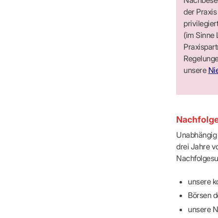
der Praxis
privilegie
(im Sinne 
Praxis­par
Regelungen
unsere
Ni
Nachfolge
Unabhängig 
drei Jahre v
Nachfolgesu
unsere k
Börsen d
unsere N