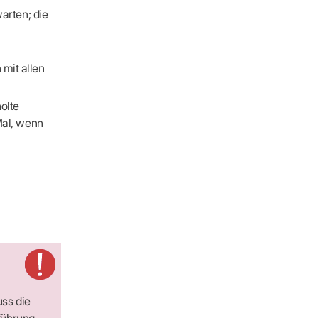
arten; die
 mit allen
olte
Mal, wenn
uss die
führung