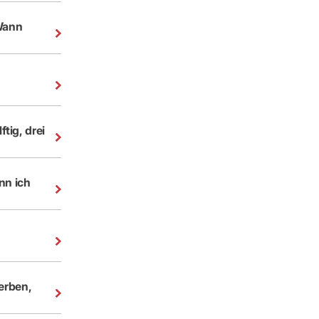
 Wann
tig, drei
nn ich
erben,