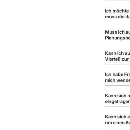
Ich möchte 
muss die da
Muss ich a
Planungsber
Kann ich au
Viertel) z
Ich habe F
mich wend
Kann sich m
eingetragen
Kann sich e
um einen Ko