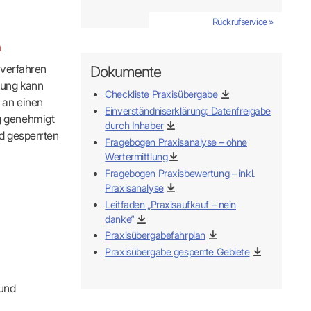
s
Kontaktformular
FÜR IHRE PATIENTEN
Adressen & Zeiten
Rückrufservice »
xis finden
ildung
MedCall – Infos für Mitglieder
Ansprechpartner
n
Arzt-Patienten-Forum Bestellung
Unsere Termine
r-Börse
n
Gesundheitstage
Feedbackmanagement
sverfahren
Dokumente
KOSA – Beratungsstelle zur Selbsthilfe
kung kann
ODELLE
LUNGS-
AUSSCHREIBUNGEN
Checkliste Praxisübergabe
Patienteninformationen
 an einen
Laufende Ausschreibungen
Einverständniserklärung: Datenfreigabe
g genehmigt
durch Inhaber
d gesperrten
Fragebogen Praxisanalyse – ohne
Wertermittlung
Fragebogen Praxisbewertung – inkl.
Praxisanalyse
Leitfaden „Praxisaufkauf – nein
danke“
ng
Praxisübergabefahrplan
Praxisübergabe gesperrte Gebiete
 und