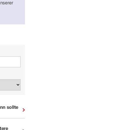
unserer
nn sollte
tere