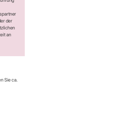
s­partner
der der
tzlichen
eit an
n Sie ca.