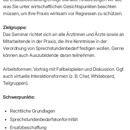
Lilie
ASV
ICD-
Leitbild
Vertragsarztpflichten
KV
Gesundheitst
was Sie unter wirtschaftlichen Gesichtspunkten beachten
10-
Falk
Hybrid-
Leitlinien
Vertreter
SIS
Diagnosen
Lingen
DRG
KOSA
müssen, um Ihre Praxis wirksam vor Regressen zu schützen.
–
Zulassungsausschuss
BW
Honorarverteilung
DMP
Beratungsstell
UNSERE
SICHERSTELLUNGS-
Abrechnungsprüfung
Innovationsfonds
zur
Zielgruppe:
UNTERNEHMEN
ORGANISATION
GMBH
Abrechnungswidersprüche
Selbsthilfe
CONFIDENCE
Das Seminar richtet sich an alle Ärztinnen und Ärzte sowie an
PRAXIS
Standorte
Patienteninfo
PRIMA
Mitarbeitende in der Praxis, die ihre Kenntnisse in der
(Bezirksdirektionen)
VERORDNUNGEN
Betriebswirtschaft
Prä-/Poststationäre
Verordnung von Sprechstundenbedarf festigen wollen. Gerne
&
Bezirksbeiräte
Versorgung
Verordnungen:
Businessplan
was,
können auch Auszubildende daran teilnehmen.
Organigramm
Praxismanagement
wie,
VERTRÄGE
Historie
wie
Qualitätsmanagement
&
viel?
Arbeitsformen: Vortrag mit Fallbeispielen und Diskussion. Ggf.
Datenschutz
RECHT
Arzneimittel
auch virtuelle Interaktionsformen (z. B. Chat, Whiteboard,
&
Schweigepflicht
Heilmittel
Verträge
Teilgruppen).
von A
Mitgliederportal
Hilfsmittel
– Z
IT &
Impfungen
Schwerpunkte:
Rechtsquellen
Online-
Sprechstundenbedarf
Dienste
Bekanntmachungen
Teststreifen
Rechtliche Grundlagen
Arbeitsunfähigkeitsbescheinigung
Verbandmittel
(AU)
Sprechstundenbedarfskonformität
Sonstige
Terminservicestelle
Verordnungen
(für
Ersatzbeschaffung