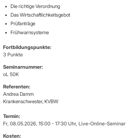
Praxen)
Verordnungsdaten
Die richtige Verordnung
Ihrer
Praxis
Das Wirtschaftlichkeitsgebot
Prüfanträge
Frühwarnsysteme
Fortbildungspunkte:
3 Punkte
Seminarnummer:
oL 50K
Referenten:
Andrea Damm
Krankenschwester, KVBW
Termin:
Fr, 08.05.2026, 15:00 - 17:30 Uhr, Live-Online-Seminar
Kosten: