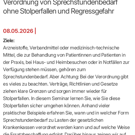
Verordnung von Sprechstundenbedarf
Broschüren
Broschüren
bekämpfen
Famulaturförd
eine
Delegierte
&
Ärztlicher
Frühe
VERSORGUNGSANGEBOTE
„Beratungsser
Suchen
Patientenrechte
Patienteninformationen
Plattform
Studium
ohne Stolperfallen und Regressgefahr
Bereitschaftsdienst
Hilfen
IGeL-
Fachausschuss
für
für
ASV-Teams
Inserieren
Patientenanliegen
für
DATEN
Kodex
Hausärzte
Richtig
Ärzte“
Praxisnetze
alle
in Ihrer
Patienten
bewerben
Gruppenpsychotherapiebörse
Behandlungsdaten
&
Kommunalserv
Fachausschuss
Bestellservice
Nähe
Einrichtungsübergreifende
Psychotherapie
anfordern
Bereitschaftspraxis
Fachärzte
Praktikum/Referendariat
QS
FAKTEN
ergo
trifft
DMP-Ärzte
08.05.2026 |
finden
Zweitmeinungsverf
NOTFALLDIENST
KONTAKT
Fachausschuss
Selbsthilfe
in Ihrer
Komplexversorgung
Rundschreibe
Mitgliederstruktur
Gruppenpsychotherapieplatz
Psychotherapie
IGeL-
KOOPERATIONEN
Nähe
Ziele:
Ärztlicher
KVBW
Kontaktformul
finden
Verordnungsf
Leistungen
Bereitschaftsdienst
Fachausschuss
Psychiatrische
ABRECHNUNG
Arzneistoffe, Verbandmittel oder medizinisch-technische
Gemeinsame
NIEDERLASSUNG
Ärzte/Therapeuten
Adressen
Termine
Angestellte
Komplexversorgung
Prüfungseinrichtung
Dienstplanung
nach
&
&
Mittel, die zur Behandlung von Patientinnen und Patienten in
&
Anstellung
mit
Finanzausschuss
Fachgruppen
Zeiten
Landesausschuss
Veranstaltung
HONORAR
der Praxis, bei Haus- und Heimbesuchen oder in Notfällen zur
BD-
Arztregister
Notfalldienstausschuss
Altersstruktur
Ansprechpartn
Erweiterter
Online
Abrechnung:
Verfügung stehen müssen, gehören zum
Assistenten
der
Landesausschuss
FÜR
Unsere
Bereitschaftspraxis/Notfallprax
wie,
Ärzte/Therapeuten
Ausgeschriebene
Sprechstundenbedarf. Aber Achtung: Bei der Verordnung gibt
VORSTAND
Termine
Zulassungsausschüsse
finden
was,
IHRE
Praxissitze
Versorgungssituation
wann,
es vieles zu beachten. Verträge, Richtlinien und Gesetze
Feedbackman
Dr.
Koordinierungsstelle
Kooperationsärzte
PATIENTEN
Bedarfsplanung:
KBV-
wohin?
Karsten
Weiterbildung
ziehen klare Grenzen und sorgen immer wieder für
Bereitschaftsdienst-
Offen
Statistik
MedCall
Braun
Arzthonorare
AUSSCHREI
Kompetenzzentrum
Vertreter-
oder
Stolperfallen. In diesem Seminar lernen Sie, wie Sie diese
–
GKV-
Dr.
Hygiene
Börse
Psychotherapeutenhonorare
gesperrt?
Infos
Laufende
Statistik
Stolperfallen sicher umgehen können. Anhand vieler
Doris
Freie
für
Ausschreibun
Abschlagszahlungen
Ermächtigte
Reinhardt
Arzneiverordnungen
praktischer Beispiele erfahren Sie, wann und in welcher Form
Allianz
Mitglieder
NEUE
EBM
Förderung
der
Sprechstundenbedarf zu Lasten der gesetzlichen
Arzt-
&
&
VERSORGUNGSMODELLE
Länder-
GESCHÄFTSFÜHRUNG
UNSER
Patienten-
regionale
Informationsangebot
Krankenkassen verordnet werden kann und auf welche Weise
KVen
Videosprechstunde
Forum
Gebührenziffern
STIL
Susanne
Niederlassungsoptionen
die Ersatzbeschaffung erfolgt. Darüber hinaus zeigen wir auf,
Bestellung