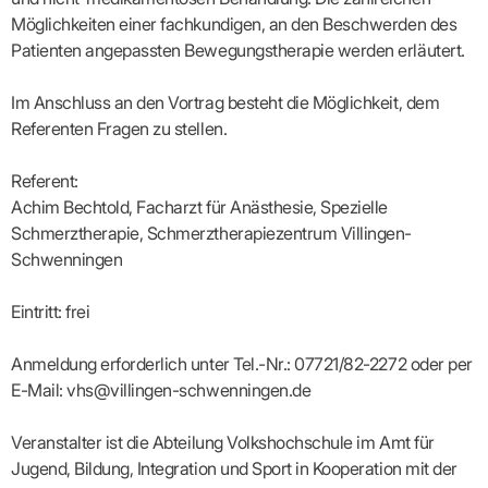
Lilie
ASV
ICD-
Leitbild
Vertragsarztpflichten
KV
Gesundheitst
Möglichkeiten einer fachkundigen, an den Beschwerden des
10-
Falk
Hybrid-
Leitlinien
Vertreter
SIS
Diagnosen
Lingen
DRG
KOSA
Patienten angepassten Bewegungstherapie werden erläutert.
–
Zulassungsausschuss
BW
Honorarverteilung
DMP
Beratungsstell
UNSERE
SICHERSTELLUNGS-
Abrechnungsprüfung
Innovationsfonds
zur
Im Anschluss an den Vortrag besteht die Möglichkeit, dem
UNTERNEHMEN
ORGANISATION
GMBH
Abrechnungswidersprüche
Selbsthilfe
CONFIDENCE
Referenten Fragen zu stellen.
PRAXIS
Standorte
Patienteninfo
PRIMA
(Bezirksdirektionen)
VERORDNUNGEN
Betriebswirtschaft
Prä-/Poststationäre
Referent:
&
Bezirksbeiräte
Versorgung
Verordnungen:
Businessplan
was,
Achim Bechtold, Facharzt für Anästhesie, Spezielle
Organigramm
Praxismanagement
wie,
VERTRÄGE
Schmerztherapie, Schmerztherapiezentrum Villingen-
Historie
wie
Qualitätsmanagement
&
viel?
Schwenningen
Datenschutz
RECHT
Arzneimittel
&
Schweigepflicht
Heilmittel
Verträge
Eintritt: frei
von A
Mitgliederportal
Hilfsmittel
– Z
IT &
Impfungen
Anmeldung erforderlich unter Tel.-Nr.: 07721/82-2272 oder per
Rechtsquellen
Online-
Sprechstundenbedarf
E-Mail: vhs@villingen-schwenningen.de
Dienste
Bekanntmachungen
Teststreifen
Arbeitsunfähigkeitsbescheinigung
Verbandmittel
(AU)
Veranstalter ist die Abteilung Volkshochschule im Amt für
Sonstige
Terminservicestelle
Jugend, Bildung, Integration und Sport in Kooperation mit der
Verordnungen
(für