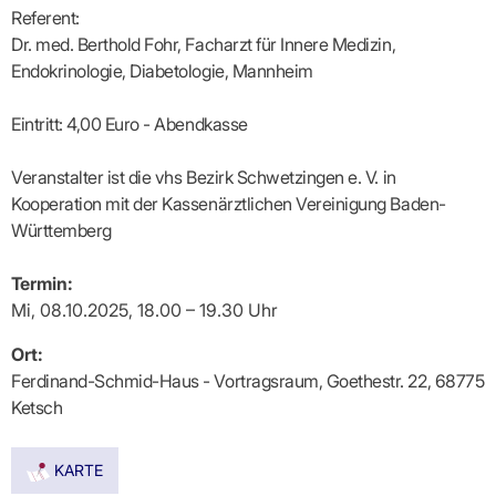
Lilie
ASV
ICD-
Leitbild
Vertragsarztpflichten
KV
Referent:
Gesundheitst
10-
Falk
Hybrid-
Leitlinien
Vertreter
SIS
Diagnosen
Dr. med. Berthold Fohr, Facharzt für Innere Medizin,
Lingen
DRG
KOSA
–
Zulassungsausschuss
BW
Honorarverteilung
Endokrinologie, Diabetologie, Mannheim
DMP
Beratungsstell
UNSERE
SICHERSTELLUNGS-
Abrechnungsprüfung
Innovationsfonds
zur
UNTERNEHMEN
ORGANISATION
GMBH
Abrechnungswidersprüche
Selbsthilfe
CONFIDENCE
Eintritt: 4,00 Euro - Abendkasse
PRAXIS
Standorte
Patienteninfo
PRIMA
(Bezirksdirektionen)
VERORDNUNGEN
Betriebswirtschaft
Prä-/Poststationäre
Veranstalter ist die vhs Bezirk Schwetzingen e. V. in
&
Bezirksbeiräte
Versorgung
Verordnungen:
Businessplan
Kooperation mit der Kassenärztlichen Vereinigung Baden-
was,
Organigramm
Praxismanagement
wie,
Württemberg
VERTRÄGE
Historie
wie
Qualitätsmanagement
&
viel?
Datenschutz
Termin:
RECHT
Arzneimittel
&
Mi, 08.10.2025, 18.00 – 19.30 Uhr
Schweigepflicht
Heilmittel
Verträge
von A
Mitgliederportal
Hilfsmittel
– Z
Ort:
IT &
Impfungen
Rechtsquellen
Online-
Ferdinand-Schmid-Haus - Vortragsraum, Goethestr. 22, 68775
Sprechstundenbedarf
Dienste
Bekanntmachungen
Ketsch
Teststreifen
Arbeitsunfähigkeitsbescheinigung
Verbandmittel
(AU)
Sonstige
Terminservicestelle
KARTE
Verordnungen
(für