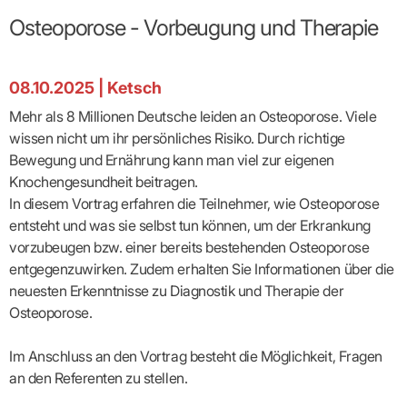
Broschüren
Broschüren
bekämpfen
Famulaturförd
eine
Delegierte
&
Ärztlicher
Frühe
VERSORGUNGSANGEBOTE
„Beratungsser
Suchen
Patientenrechte
Patienteninformationen
Osteoporose - Vorbeugung und Therapie
Plattform
Studium
Bereitschaftsdienst
Hilfen
IGeL-
Fachausschuss
für
für
ASV-Teams
Inserieren
Patientenanliegen
für
DATEN
Kodex
Hausärzte
Richtig
Ärzte“
Praxisnetze
alle
in Ihrer
Patienten
bewerben
Gruppenpsychotherapiebörse
Behandlungsdaten
&
Kommunalserv
Fachausschuss
Bestellservice
Nähe
Einrichtungsübergreifende
Psychotherapie
anfordern
Bereitschaftspraxis
Fachärzte
Praktikum/Referendariat
08.10.2025
|
Ketsch
QS
FAKTEN
ergo
trifft
DMP-Ärzte
finden
Zweitmeinungsverf
NOTFALLDIENST
KONTAKT
Fachausschuss
Selbsthilfe
in Ihrer
Komplexversorgung
Rundschreibe
Mitgliederstruktur
Gruppenpsychotherapieplatz
Mehr als 8 Millionen Deutsche leiden an Osteoporose. Viele
Psychotherapie
IGeL-
KOOPERATIONEN
Nähe
Ärztlicher
KVBW
Kontaktformul
finden
Verordnungsf
Leistungen
Bereitschaftsdienst
wissen nicht um ihr persönliches Risiko. Durch richtige
Fachausschuss
Psychiatrische
ABRECHNUNG
Gemeinsame
NIEDERLASSUNG
Ärzte/Therapeuten
Adressen
Termine
Angestellte
Komplexversorgung
Prüfungseinrichtung
Dienstplanung
Bewegung und Ernährung kann man viel zur eigenen
nach
&
&
&
Anstellung
mit
Finanzausschuss
Fachgruppen
Zeiten
Landesausschuss
Veranstaltung
Knochengesundheit beitragen.
HONORAR
BD-
Arztregister
Notfalldienstausschuss
Altersstruktur
Ansprechpartn
Erweiterter
Online
In diesem Vortrag erfahren die Teilnehmer, wie Osteoporose
Abrechnung:
Assistenten
der
Landesausschuss
FÜR
Unsere
Bereitschaftspraxis/Notfallprax
wie,
Ärzte/Therapeuten
entsteht und was sie selbst tun können, um der Erkrankung
Ausgeschriebene
VORSTAND
Termine
Zulassungsausschüsse
finden
was,
IHRE
Praxissitze
Versorgungssituation
vorzubeugen bzw. einer bereits bestehenden Osteoporose
wann,
Feedbackman
Dr.
Koordinierungsstelle
Kooperationsärzte
PATIENTEN
Bedarfsplanung:
KBV-
wohin?
entgegenzuwirken. Zudem erhalten Sie Informationen über die
Karsten
Weiterbildung
Bereitschaftsdienst-
Offen
Statistik
MedCall
Braun
Arzthonorare
AUSSCHREI
neuesten Erkenntnisse zu Diagnostik und Therapie der
Kompetenzzentrum
Vertreter-
oder
–
GKV-
Dr.
Hygiene
Börse
Psychotherapeutenhonorare
gesperrt?
Infos
Osteoporose.
Laufende
Statistik
Doris
Freie
für
Ausschreibun
Abschlagszahlungen
Ermächtigte
Reinhardt
Arzneiverordnungen
Allianz
Mitglieder
NEUE
EBM
Förderung
der
Im Anschluss an den Vortrag besteht die Möglichkeit, Fragen
Arzt-
&
&
VERSORGUNGSMODELLE
Länder-
GESCHÄFTSFÜHRUNG
UNSER
Patienten-
an den Referenten zu stellen.
regionale
Informationsangebot
KVen
Videosprechstunde
Forum
Gebührenziffern
STIL
Susanne
Niederlassungsoptionen
Bestellung