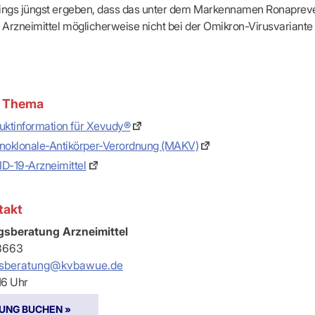
dings jüngst ergeben, dass das unter dem Markennamen Ronaprev
Arzneimittel möglicherweise nicht bei der Omikron-Virusvariante 
 Thema
duktinformation für Xevudy®
oklonale-Antikörper-Verordnung (MAKV)
ID-19-Arzneimittel
takt
sberatung Arzneimittel
3663
gsberatung@kvbawue.de
 16 Uhr
UNG BUCHEN »