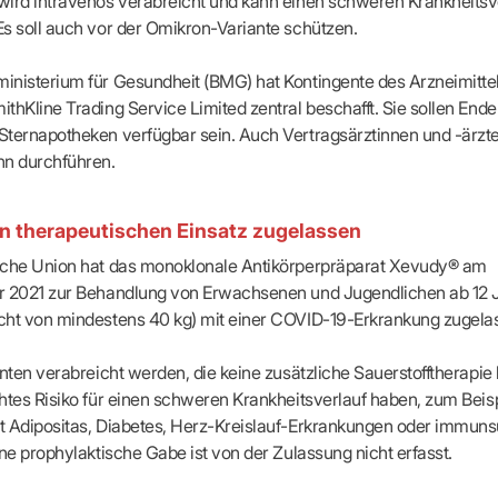
ird intravenös verabreicht und kann einen schweren Krankheitsv
apeuten nach Fachgruppen
Erweiterter Landesausschus
ASSUNG
Dienstplanung mit BD-Online
s soll auch vor der Omikron-Variante schützen.
tur der Ärzte/Therapeuten
Zulassungsausschüsse
Bereitschaftspraxis/Notfallpra
ssituation
Koordinierungsstelle Weiterb
Kooperationsärzte
r
ik
Kompetenzzentrum Hygiene
inisterium für Gesundheit (BMG) hat Kontingente des Arzneimitt
Bereitschaftsdienst-Vertrete
n
ik
Freie Allianz der Länder-KVe
thKline Trading Service Limited zentral beschafft. Sie sollen End
ebene Praxissitze
rdnungen
ternapotheken verfügbar sein. Auch Vertragsärztinnen und -ärzt
NEUE VERSORGUNGSM
KV SIS BW SICHERSTEL
nung: Offen oder gesperrt?
nn durchführen.
IL
GMBH
Videosprechstunde
e
ASV
& Informationsangebot
Hybrid-DRG
en therapeutischen Einsatz zugelassen
ungsoptionen
DMP
tpflichten
sche Union hat das monoklonale Antikörperpräparat Xevudy® am
Innovationsfonds
r 2021 zur Behandlung von Erwachsenen und Jugendlichen ab 12 
CONFIDENCE
sausschuss
cht von mindestens 40 kg) mit einer COVID-19-Erkrankung zugela
PRIMA
HMEN PRAXIS
Prä-/Poststationäre Versorgu
enten verabreicht werden, die keine zusätzliche Sauerstofftherapie
tschaft & Businessplan
VERTRÄGE & RECHT
htes Risiko für einen schweren Krankheitsverlauf haben, zum Beisp
agement
t Adipositas, Diabetes, Herz-Kreislauf-Erkrankungen oder immuns
Verträge von A – Z
anagement
Rechtsquellen
ine prophylaktische Gabe ist von der Zulassung nicht erfasst.
z & Schweigepflicht
Bekanntmachungen
ortal