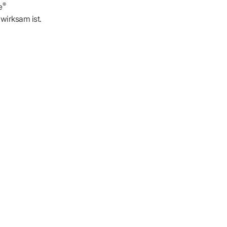
®
e
wirksam ist.