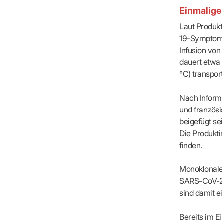
IT & Online
Einmalige
Arbeitsunf
Laut Produkt
Terminservi
19-Symptome
Infusion von
dauert etwa
°C) transpor
Nach Inform
und französ
beigefügt se
Die Produkti
finden.
Monoklonale 
SARS-CoV-2-
sind damit e
Bereits im E