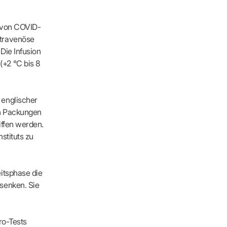
n von COVID-
ntravenöse
Die Infusion
(+2 °C bis 8
 englischer
en Packungen
iffen werden.
stituts zu
itsphase die
senken. Sie
ro-Tests