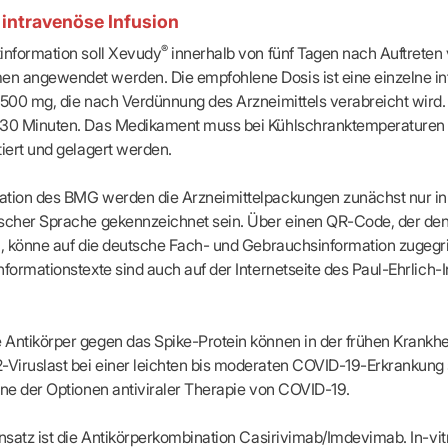
-Dienste
 intravenöse Infusion
ähigkeitsbescheinigung (AU)
®
information soll Xevudy
innerhalb von fünf Tagen nach Auftrete
cestelle (für Praxen)
n angewendet werden. Die empfohlene Dosis ist eine einzelne i
 500 mg, die nach Verdünnung des Arzneimittels verabreicht wird. 
 30 Minuten. Das Medikament muss bei Kühlschrank­temperaturen 
tiert und gelagert werden.
ation des BMG werden die Arzneimittelpackungen zunächst nur in
ischer Sprache gekennzeichnet sein. Über einen QR-Code, der d
i, könne auf die deutsche Fach- und Gebrauchsinformation zugegr
nformationstexte sind auch auf der Internetseite des Paul-Ehrlich-In
Antikörper gegen das Spike-Protein können in der frühen Krankhe
Viruslast bei einer leichten bis moderaten COVID-19-Erkrankung 
ine der Optionen antiviraler Therapie von COVID-19.
insatz ist die Antikörperkombination Casirivimab/Imdevimab. In-vit