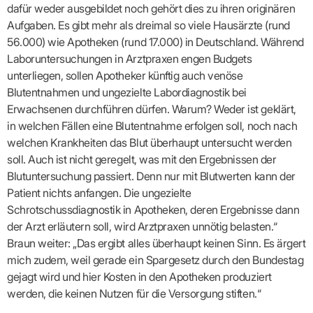
Lilie
ASV
ICD-
dafür weder ausgebildet noch gehört dies zu ihren originären
Leitbild
Vertragsarztpflichten
KV
Gesundheitst
10-
Falk
Hybrid-
Leitlinien
Aufgaben. Es gibt mehr als dreimal so viele Hausärzte (rund
Vertreter
SIS
Diagnosen
Lingen
DRG
KOSA
–
56.000) wie Apotheken (rund 17.000) in Deutschland. Während
Zulassungsausschuss
BW
Honorarverteilung
DMP
Beratungsstell
UNSERE
Laboruntersuchungen in Arztpraxen engen Budgets
SICHERSTELLUNGS-
Abrechnungsprüfung
Innovationsfonds
zur
UNTERNEHMEN
ORGANISATION
GMBH
Abrechnungswidersprüche
Selbsthilfe
unterliegen, sollen Apotheker künftig auch venöse
CONFIDENCE
PRAXIS
Standorte
Patienteninfo
Blutentnahmen und ungezielte Labordiagnostik bei
PRIMA
(Bezirksdirektionen)
VERORDNUNGEN
Betriebswirtschaft
Prä-/Poststationäre
Erwachsenen durchführen dürfen. Warum? Weder ist geklärt,
&
Bezirksbeiräte
Versorgung
Verordnungen:
in welchen Fällen eine Blutentnahme erfolgen soll, noch nach
Businessplan
was,
Organigramm
welchen Krankheiten das Blut überhaupt untersucht werden
Praxismanagement
wie,
VERTRÄGE
Historie
wie
Qualitätsmanagement
soll. Auch ist nicht geregelt, was mit den Ergebnissen der
&
viel?
Datenschutz
Blutuntersuchung passiert. Denn nur mit Blutwerten kann der
RECHT
Arzneimittel
&
Patient nichts anfangen. Die ungezielte
Schweigepflicht
Heilmittel
Verträge
von A
Schrotschussdiagnostik in Apotheken, deren Ergebnisse dann
Mitgliederportal
Hilfsmittel
– Z
der Arzt erläutern soll, wird Arztpraxen unnötig belasten.“
IT &
Impfungen
Rechtsquellen
Online-
Braun weiter: „Das ergibt alles überhaupt keinen Sinn. Es ärgert
Sprechstundenbedarf
Dienste
Bekanntmachungen
mich zudem, weil gerade ein Spargesetz durch den Bundestag
Teststreifen
Arbeitsunfähigkeitsbescheinigung
gejagt wird und hier Kosten in den Apotheken produziert
Verbandmittel
(AU)
werden, die keinen Nutzen für die Versorgung stiften.“
Sonstige
Terminservicestelle
Verordnungen
(für