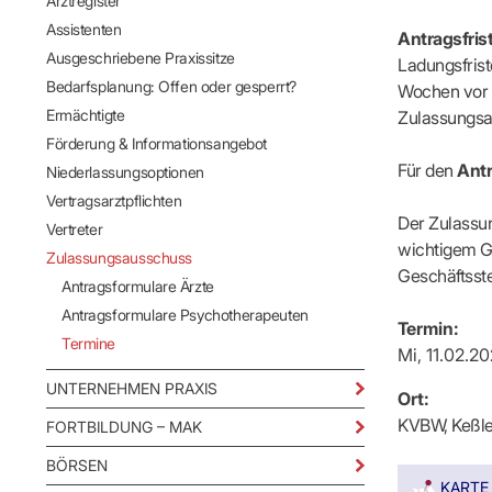
Arztregister
Ärzte/Ther
Abschlagszahlungen
VORSTAND
NIEDERL
Altersstruk
Assistenten
Antragsfris
EBM & regionale Gebührenziffern
Dr. Karsten Braun
Anstellung
Versorgung
Ausgeschriebene Praxissitze
Ladungsfrist
ICD-10-Diagnosen
Dr. Doris Reinhardt
Arztregiste
KBV-Statist
Bedarfsplanung: Offen oder gesperrt?
Wochen vor d
Honorarverteilung
Assistente
GKV-Statist
Ermächtigte
Zulassungsau
Abrechnungsprüfung
GESCHÄFTSFÜHRUNG
Ausgeschri
Arzneivero
Förderung & Informationsangebot
Abrechnungswidersprüche
Susanne Lilie
Bedarfspla
Für den
Antr
UNSER ST
Niederlassungsoptionen
Falk Lingen
Ermächtigt
VERORDNUNGEN
Leitbild
Vertragsarztpflichten
Förderung 
Verordnungen: was, wie, wie viel?
UNSERE ORGANISATION
Der Zulassu
Leitlinien
Niederlass
Vertreter
Arzneimittel
Standorte (Bezirksdirektionen)
wichtigem Gr
Vertragsarz
Zulassungsausschuss
Heilmittel
Bezirksbeiräte
Geschäftsste
Vertreter
Antragsformulare Ärzte
Hilfsmittel
Organigramm
Zulassung
Antragsformulare Psychotherapeuten
Impfungen
Historie
Termin:
Sprechstundenbedarf
Termine
UNTERNE
Mi, 11.02.2
Teststreifen
Betriebswir
UNTERNEHMEN PRAXIS
Verbandmittel
Ort:
Praxisman
Sonstige Verordnungen
KVBW, Keßler
Qualitätsm
FORTBILDUNG – MAK
Verordnungsdaten Ihrer Praxis
Datenschut
BÖRSEN
Mitgliederp
KARTE