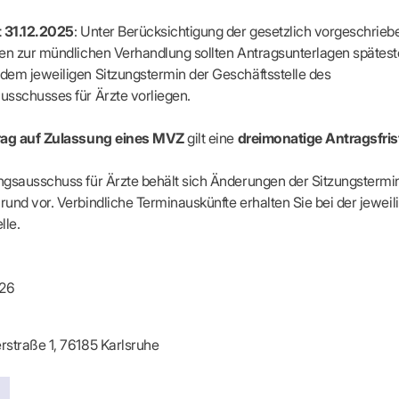
apeuten nach Fachgruppen
Erweiterter Landesausschus
ASSUNG
Dienstplanung mit BD-Online
tur der Ärzte/Therapeuten
Zulassungsausschüsse
t 31.12.2025
: Unter Berücksichtigung der gesetzlich vorgeschrie
Bereitschaftspraxis/Notfallpra
ssituation
Koordinierungsstelle Weiterb
en zur mündlichen Verhandlung sollten Antragsunterlagen spätes
Kooperationsärzte
r
ik
Kompetenzzentrum Hygiene
em jeweiligen Sitzungstermin der Geschäftsstelle des
Bereitschaftsdienst-Vertrete
n
ik
Freie Allianz der Länder-KVe
sschusses für Ärzte vorliegen.
ebene Praxissitze
rdnungen
NEUE VERSORGUNGSM
KV SIS BW SICHERSTEL
nung: Offen oder gesperrt?
ag auf Zulassung eines MVZ
gilt eine
dreimonatige Antragsfris
IL
GMBH
Videosprechstunde
e
ASV
& Informationsangebot
ngsausschuss für Ärzte behält sich Änderungen der Sitzungstermi
Hybrid-DRG
ungsoptionen
DMP
und vor. Verbindliche Terminauskünfte erhalten Sie bei der jeweil
tpflichten
Innovationsfonds
lle.
CONFIDENCE
sausschuss
PRIMA
HMEN PRAXIS
Prä-/Poststationäre Versorgu
026
tschaft & Businessplan
VERTRÄGE & RECHT
agement
Verträge von A – Z
straße 1, 76185 Karlsruhe
anagement
Rechtsquellen
z & Schweigepflicht
Bekanntmachungen
ortal