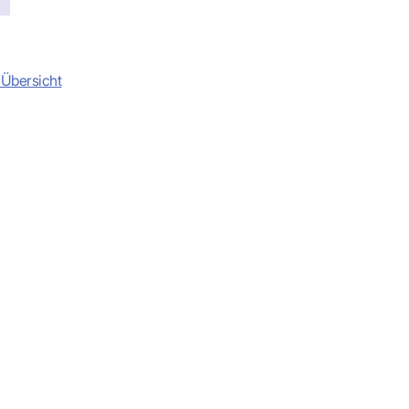
-Dienste
ähigkeitsbescheinigung (AU)
cestelle (für Praxen)
 Übersicht