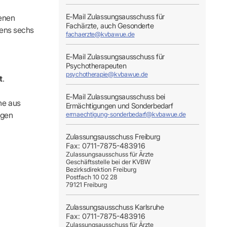
s
Kontaktformular
FÜR IHRE PATIENTEN
Adressen & Zeiten
E-Mail Zulassungsausschuss für
benen
xis finden
ildung
MedCall – Infos für Mitglieder
Ansprechpartner
Fachärzte, auch Gesonderte
tens sechs
fachaerzte@kvbawue.de
Arzt-Patienten-Forum Bestellung
Unsere Termine
r-Börse
n
Gesundheitstage
Feedbackmanagement
E-Mail Zulassungsausschuss für
KOSA – Beratungsstelle zur Selbsthilfe
Psychotherapeuten
ODELLE
LUNGS-
AUSSCHREIBUNGEN
Patienteninformationen
psychotherapie@kvbawue.de
t
.
Laufende Ausschreibungen
E-Mail Zulassungsausschuss bei
ne aus
Ermächtigungen und Sonderbedarf
igen
ermaechtigung-sonderbedarf@kvbawue.de
Zulassungsausschuss Freiburg
Fax: 0711-7875-483916
Zulassungsausschuss für Ärzte
ng
Geschäftsstelle bei der KVBW
Bezirksdirektion Freiburg
Postfach 10 02 28
79121 Freiburg
Zulassungsausschuss Karlsruhe
Fax: 0711-7875-483916
Zulassungsausschuss für Ärzte