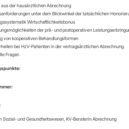
-Dienste
s aus der hausärztlichen Abrechnung
ähigkeitsbescheinigung (AU)
sanforderungen unter dem Blickwinkel der tatsächlichen Honorier
cestelle (für Praxen)
gssystematik Wirtschaftlichkeitsbonus
ngsmöglichkeiten der prä- und postoperativen Leistungserbringu
g von kooperativen Behandlungsformen
heiten bei HzV-Patienten in der vertragsärztlichen Abrechnung
lle Fragen
gspunkte:
mmer:
:
im Sozial- und Gesundheitswesen, KV-Beraterin Abrechnung