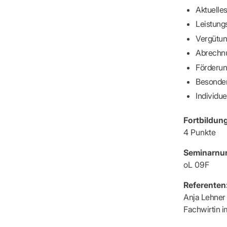
IT & Online
Aktuelle
Arbeitsunf
Leistung
Terminservi
Vergütun
Abrechnu
Förderun
Besonder
Individue
Fortbildun
4 Punkte
Seminarnu
oL 09F
Referenten
Anja Lehner
Fachwirtin 