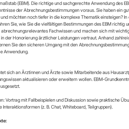
apeuten nach Fachgruppen
Erweiterter Landesausschus
aßstab (EBM). Die richtige und sachgerechte Anwendung des EB
ASSUNG
Dienstplanung mit BD-Online
tur der Ärzte/Therapeuten
Zulassungsausschüsse
enntnisse der Abrechnungsbestimmungen voraus. Sie haben ein gu
Bereitschaftspraxis/Notfallpra
ssituation
Koordinierungsstelle Weiterb
und möchten noch tiefer in die komplexe Thematik einsteigen? In
Kooperationsärzte
r
ik
Kompetenzzentrum Hygiene
hren Sie, wie Sie die vielfältigen Bestimmungen des EBM richtig 
Bereitschaftsdienst-Vertrete
n
ik
Freie Allianz der Länder-KVe
hr abrechnungsrelevantes Fachwissen und machen sich mit wichti
ebene Praxissitze
rdnungen
n der Honorierung ärztlicher Leistungen vertraut. Anhand zahlrei
NEUE VERSORGUNGSM
KV SIS BW SICHERSTEL
nung: Offen oder gesperrt?
rlernen Sie den sicheren Umgang mit den Abrechnungsbestimmun
IL
GMBH
Videosprechstunde
e
che Anwendung.
ASV
& Informationsangebot
Hybrid-DRG
ungsoptionen
DMP
tpflichten
Innovationsfonds
htet sich an Ärztinnen und Ärzte sowie Mitarbeitende aus Hausarzt
CONFIDENCE
ungswissen aktualisieren oder erweitern wollen. EBM-Grundkennt
sausschuss
PRIMA
usgesetzt.
HMEN PRAXIS
Prä-/Poststationäre Versorgu
tschaft & Businessplan
n: Vortrag mit Fallbeispielen und Diskussion sowie praktische Übu
VERTRÄGE & RECHT
agement
le Interaktionsformen (z. B. Chat, Whiteboard, Teilgruppen).
Verträge von A – Z
anagement
Rechtsquellen
z & Schweigepflicht
te:
Bekanntmachungen
ortal