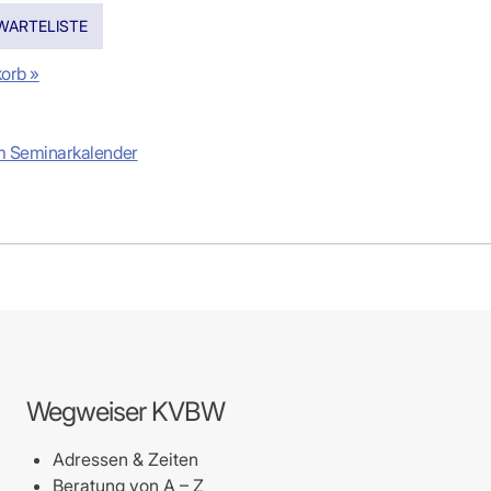
orb »
m Seminarkalender
Wegweiser KVBW
Adressen & Zeiten
Beratung von A – Z