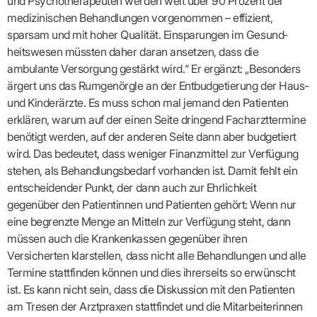
und Psycho­therapeuten werden weit über 90 Prozent der
Praxen)
Verordnungsdaten
medizinischen Behandlungen vorge­nom­men – effizient,
Ihrer
Praxis
sparsam und mit hoher Qualität. Einsparungen im Gesund­
heitswesen müssten daher daran ansetzen, dass die
ambulante Versorgung gestärkt wird.“ Er ergänzt: „Besonders
ärgert uns das Rumgenörgle an der Entbud­getierung der Haus-
und Kinderärzte. Es muss schon mal jemand den Patienten
erklären, warum auf der einen Seite dringend Facharzttermine
benötigt werden, auf der anderen Seite dann aber budgetiert
wird. Das bedeutet, dass weniger Finanzmittel zur Verfügung
stehen, als Behandlungs­bedarf vorhanden ist. Damit fehlt ein
entscheiden­der Punkt, der dann auch zur Ehrlichkeit
gegenüber den Patientinnen und Patienten gehört: Wenn nur
eine begrenzte Menge an Mitteln zur Verfügung steht, dann
müssen auch die Kranken­kassen gegenüber ihren
Versicherten klarstellen, dass nicht alle Behandlungen und alle
Termine stattfinden können und dies ihrerseits so erwünscht
ist. Es kann nicht sein, dass die Diskussion mit den Patienten
am Tresen der Arztpraxen stattfindet und die Mitarbeiterinnen