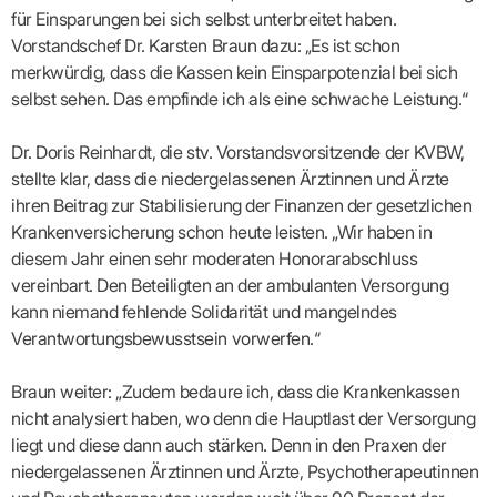
Lilie
ASV
ICD-
Leitbild
Vertragsarztpflichten
KV
für Einsparungen bei sich selbst unterbreitet haben.
Gesundheitst
10-
Falk
Hybrid-
Leitlinien
Vertreter
SIS
Diagnosen
Vorstandschef Dr. Karsten Braun dazu: „Es ist schon
Lingen
DRG
KOSA
–
Zulassungsausschuss
BW
Honorarverteilung
DMP
merkwürdig, dass die Kassen kein Einsparpotenzial bei sich
Beratungsstell
UNSERE
SICHERSTELLUNGS-
Abrechnungsprüfung
Innovationsfonds
selbst sehen. Das empfinde ich als eine schwache Leistung.“
zur
UNTERNEHMEN
ORGANISATION
GMBH
Abrechnungswidersprüche
Selbsthilfe
CONFIDENCE
PRAXIS
Standorte
Patienteninfo
PRIMA
Dr. Doris Reinhardt, die stv. Vorstandsvorsitzende der KVBW,
(Bezirksdirektionen)
VERORDNUNGEN
Betriebswirtschaft
Prä-/Poststationäre
stellte klar, dass die niedergelassenen Ärztinnen und Ärzte
&
Bezirksbeiräte
Versorgung
Verordnungen:
Businessplan
ihren Beitrag zur Stabilisierung der Finanzen der gesetzlichen
was,
Organigramm
Praxismanagement
wie,
Kranken­versicherung schon heute leisten. „Wir haben in
VERTRÄGE
Historie
wie
Qualitätsmanagement
diesem Jahr einen sehr moderaten Honorarabschluss
&
viel?
Datenschutz
vereinbart. Den Beteiligten an der ambulanten Versorgung
RECHT
Arzneimittel
&
kann niemand fehlende Solidarität und mangelndes
Schweigepflicht
Heilmittel
Verträge
von A
Verantwortungs­bewusst­sein vorwerfen.“
Mitgliederportal
Hilfsmittel
– Z
IT &
Impfungen
Rechtsquellen
Online-
Sprechstundenbedarf
Braun weiter: „Zudem bedaure ich, dass die Krankenkassen
Dienste
Bekanntmachungen
Teststreifen
nicht analysiert haben, wo denn die Hauptlast der Versorgung
Arbeitsunfähigkeitsbescheinigung
Verbandmittel
(AU)
liegt und diese dann auch stärken. Denn in den Praxen der
Sonstige
Terminservicestelle
niedergelassenen Ärztinnen und Ärzte, Psychotherapeutinnen
Verordnungen
(für