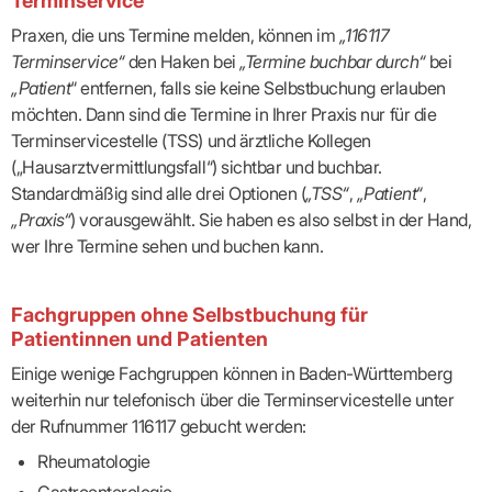
Terminservice“
Lilie
ASV
ICD-
Leitbild
Vertragsarztpflichten
KV
Gesundheitst
10-
Falk
Hybrid-
Praxen, die uns Termine melden, können im
„116117
Leitlinien
Vertreter
SIS
Diagnosen
Lingen
DRG
KOSA
Terminservice“
den Haken bei
„Termine buchbar durch“
bei
–
Zulassungsausschuss
BW
Honorarverteilung
DMP
Beratungsstell
„Patient
“ entfernen, falls sie keine Selbstbuchung erlauben
UNSERE
SICHERSTELLUNGS-
Abrechnungsprüfung
Innovationsfonds
zur
UNTERNEHMEN
möchten. Dann sind die Termine in Ihrer Praxis nur für die
ORGANISATION
GMBH
Abrechnungswidersprüche
Selbsthilfe
CONFIDENCE
PRAXIS
Terminservicestelle (TSS) und ärztliche Kollegen
Standorte
Patienteninfo
PRIMA
(Bezirksdirektionen)
VERORDNUNGEN
Betriebswirtschaft
(„Hausarztvermittlungsfall“) sichtbar und buchbar.
Prä-/Poststationäre
&
Bezirksbeiräte
Versorgung
Verordnungen:
Standardmäßig sind alle drei Optionen (
„TSS“
,
„Patient“
,
Businessplan
was,
Organigramm
„Praxis“
) vorausgewählt. Sie haben es also selbst in der Hand,
Praxismanagement
wie,
VERTRÄGE
Historie
wie
wer Ihre Termine sehen und buchen kann.
Qualitätsmanagement
&
viel?
Datenschutz
RECHT
Arzneimittel
&
Schweigepflicht
Heilmittel
Verträge
Fachgruppen ohne Selbstbuchung für
von A
Mitgliederportal
Hilfsmittel
Patientinnen und Patienten
– Z
IT &
Impfungen
Rechtsquellen
Einige wenige Fachgruppen können in Baden-Württemberg
Online-
Sprechstundenbedarf
Dienste
Bekanntmachungen
weiterhin nur telefonisch über die Terminservicestelle unter
Teststreifen
Arbeitsunfähigkeitsbescheinigung
der Rufnummer 116117 gebucht werden:
Verbandmittel
(AU)
Rheumatologie
Sonstige
Terminservicestelle
Verordnungen
(für