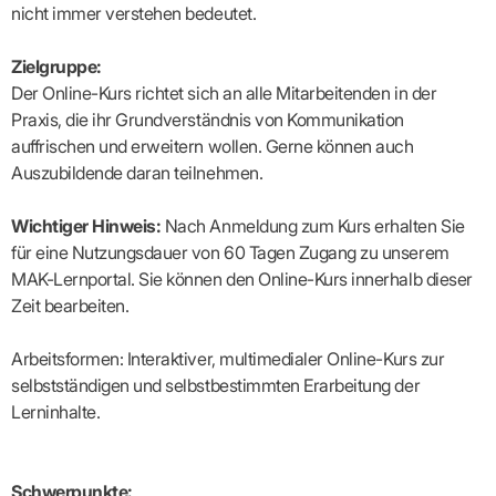
Lilie
ASV
ICD-
Leitbild
nicht immer verstehen bedeutet.
Vertragsarztpflichten
KV
Gesundheitst
10-
Falk
Hybrid-
Leitlinien
Vertreter
SIS
Diagnosen
Lingen
DRG
KOSA
–
Zielgruppe:
Zulassungsausschuss
BW
Honorarverteilung
DMP
Beratungsstell
UNSERE
Der Online-Kurs richtet sich an alle Mitarbeitenden in der
SICHERSTELLUNGS-
Abrechnungsprüfung
Innovationsfonds
zur
UNTERNEHMEN
ORGANISATION
GMBH
Abrechnungswidersprüche
Selbsthilfe
Praxis, die ihr Grundverständnis von Kommunikation
CONFIDENCE
PRAXIS
Standorte
Patienteninfo
auffrischen und erweitern wollen. Gerne können auch
PRIMA
(Bezirksdirektionen)
VERORDNUNGEN
Betriebswirtschaft
Prä-/Poststationäre
Auszubildende daran teilnehmen.
&
Bezirksbeiräte
Versorgung
Verordnungen:
Businessplan
was,
Organigramm
Wichtiger Hinweis:
Nach Anmeldung zum Kurs erhalten Sie
Praxismanagement
wie,
VERTRÄGE
Historie
wie
Qualitätsmanagement
für eine Nutzungsdauer von 60 Tagen Zugang zu unserem
&
viel?
Datenschutz
MAK-Lernportal. Sie können den Online-Kurs innerhalb dieser
RECHT
Arzneimittel
&
Zeit bearbeiten.
Schweigepflicht
Heilmittel
Verträge
von A
Mitgliederportal
Hilfsmittel
– Z
Arbeitsformen: Interaktiver, multimedialer Online-Kurs zur
IT &
Impfungen
Rechtsquellen
Online-
selbstständigen und selbstbestimmten Erarbeitung der
Sprechstundenbedarf
Dienste
Bekanntmachungen
Lerninhalte.
Teststreifen
Arbeitsunfähigkeitsbescheinigung
Verbandmittel
(AU)
Sonstige
Terminservicestelle
Verordnungen
(für
Schwerpunkte: