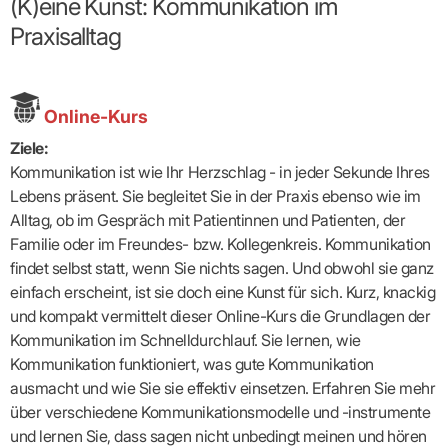
(K)eine Kunst: Kommunikation im
Broschüren
Broschüren
bekämpfen
Famulaturförd
eine
Delegierte
&
Ärztlicher
Frühe
VERSORGUNGSANGEBOTE
„Beratungsser
Suchen
Patientenrechte
Patienteninformationen
Plattform
Studium
Praxisalltag
Bereitschaftsdienst
Hilfen
IGeL-
Fachausschuss
für
für
ASV-Teams
Inserieren
Patientenanliegen
für
DATEN
Kodex
Hausärzte
Richtig
Ärzte“
Praxisnetze
alle
in Ihrer
Patienten
bewerben
Gruppenpsychotherapiebörse
Behandlungsdaten
&
Kommunalserv
Fachausschuss
Bestellservice
Nähe
Einrichtungsübergreifende
Psychotherapie
anfordern
Bereitschaftspraxis
Fachärzte
Praktikum/Referendariat
QS
FAKTEN
ergo
trifft
DMP-Ärzte
finden
Zweitmeinungsverf
NOTFALLDIENST
KONTAKT
Fachausschuss
Online-Kurs
Selbsthilfe
in Ihrer
Komplexversorgung
Rundschreibe
Mitgliederstruktur
Gruppenpsychotherapieplatz
Psychotherapie
IGeL-
KOOPERATIONEN
Nähe
Ärztlicher
KVBW
Kontaktformul
finden
Verordnungsf
Leistungen
Ziele:
Bereitschaftsdienst
Fachausschuss
Psychiatrische
ABRECHNUNG
Gemeinsame
NIEDERLASSUNG
Ärzte/Therapeuten
Adressen
Termine
Angestellte
Kommunikation ist wie Ihr Herzschlag - in jeder Sekunde Ihres
Komplexversorgung
Prüfungseinrichtung
Dienstplanung
nach
&
&
&
Anstellung
mit
Finanzausschuss
Fachgruppen
Zeiten
Lebens präsent. Sie begleitet Sie in der Praxis ebenso wie im
Landesausschuss
Veranstaltung
HONORAR
BD-
Arztregister
Notfalldienstausschuss
Altersstruktur
Ansprechpartn
Erweiterter
Alltag, ob im Gespräch mit Patientinnen und Patienten, der
Online
Abrechnung:
Assistenten
der
Landesausschuss
FÜR
Unsere
Familie oder im Freundes- bzw. Kollegenkreis. Kommunikation
Bereitschaftspraxis/Notfallprax
wie,
Ärzte/Therapeuten
Ausgeschriebene
VORSTAND
Termine
Zulassungsausschüsse
finden
was,
IHRE
findet selbst statt, wenn Sie nichts sagen. Und obwohl sie ganz
Praxissitze
Versorgungssituation
wann,
Feedbackman
Dr.
Koordinierungsstelle
Kooperationsärzte
PATIENTEN
einfach erscheint, ist sie doch eine Kunst für sich. Kurz, knackig
Bedarfsplanung:
KBV-
wohin?
Karsten
Weiterbildung
Bereitschaftsdienst-
Offen
Statistik
MedCall
Braun
und kompakt vermittelt dieser Online-Kurs die Grundlagen der
Arzthonorare
AUSSCHREI
Kompetenzzentrum
Vertreter-
oder
–
GKV-
Dr.
Hygiene
Börse
Psychotherapeutenhonorare
Kommunikation im Schnelldurchlauf. Sie lernen, wie
gesperrt?
Infos
Laufende
Statistik
Doris
Freie
für
Ausschreibun
Abschlagszahlungen
Ermächtigte
Kommunikation funktioniert, was gute Kommunikation
Reinhardt
Arzneiverordnungen
Allianz
Mitglieder
NEUE
EBM
Förderung
ausmacht und wie Sie sie effektiv einsetzen. Erfahren Sie mehr
der
Arzt-
&
&
VERSORGUNGSMODELLE
Länder-
GESCHÄFTSFÜHRUNG
UNSER
über verschiedene Kommunikationsmodelle und -instrumente
Patienten-
regionale
Informationsangebot
KVen
Videosprechstunde
Forum
Gebührenziffern
STIL
Susanne
und lernen Sie, dass sagen nicht unbedingt meinen und hören
Niederlassungsoptionen
Bestellung