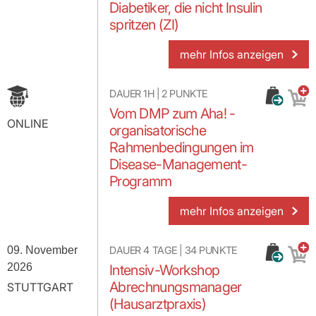
Diabetiker, die nicht Insulin
spritzen (ZI)
mehr Infos anzeigen
DAUER
1H
|
2
PUNKTE
Vom DMP zum Aha! -
ONLINE
organisatorische
Rahmenbedingungen im
Disease-Management-
Programm
mehr Infos anzeigen
09. November
DAUER
4 TAGE
|
34
PUNKTE
2026
Intensiv-Workshop
Abrechnungsmanager
STUTTGART
(Hausarztpraxis)