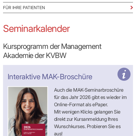
Lilie
ASV
ICD-
Leitbild
Vertragsarztpflichten
KV
Gesundheitst
10-
Falk
Hybrid-
FÜR IHRE PATIENTEN
Leitlinien
Vertreter
SIS
Diagnosen
Lingen
DRG
KOSA
–
Zulassungsausschuss
BW
Honorarverteilung
DMP
Beratungsstell
UNSERE
SICHERSTELLUNGS-
Abrechnungsprüfung
Seminarkalender
Innovationsfonds
zur
UNTERNEHMEN
ORGANISATION
GMBH
Abrechnungswidersprüche
Selbsthilfe
CONFIDENCE
PRAXIS
Standorte
Patienteninfo
PRIMA
(Bezirksdirektionen)
Kursprogramm der Management
VERORDNUNGEN
Betriebswirtschaft
Prä-/Poststationäre
&
Bezirksbeiräte
Versorgung
Verordnungen:
Akademie der KVBW
Businessplan
was,
Organigramm
Praxismanagement
wie,
VERTRÄGE
Historie
wie
Qualitätsmanagement
&
viel?
Interaktive MAK-Broschüre
Datenschutz
RECHT
Arzneimittel
&
Schweigepflicht
Heilmittel
Verträge
Auch die MAK-Seminarbroschüre
von A
Mitgliederportal
Hilfsmittel
– Z
für das Jahr 2026 gibt es wieder im
IT &
Impfungen
Rechtsquellen
Online-
Online-Format als ePaper.
Sprechstundenbedarf
Dienste
Bekanntmachungen
Mit wenigen Klicks gelangen Sie
Teststreifen
Arbeitsunfähigkeitsbescheinigung
direkt zur Kurs­anmeldung Ihres
Verbandmittel
(AU)
Wunschkurses. Probieren Sie es
Sonstige
Terminservicestelle
Verordnungen
(für
aus!