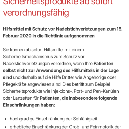
Sicherheitsprodukte ab sofort
Broschüren
Broschüren
bekämpfen
Famulaturförd
eine
Delegierte
&
Ärztlicher
Frühe
VERSORGUNGSANGEBOTE
„Beratungsser
Suchen
Patientenrechte
Patienteninformationen
Plattform
Studium
Bereitschaftsdienst
verordnungsfähig
Hilfen
IGeL-
Fachausschuss
für
für
ASV-Teams
Inserieren
Patientenanliegen
für
DATEN
Kodex
Hausärzte
Richtig
Ärzte“
Praxisnetze
alle
in Ihrer
Patienten
bewerben
Gruppenpsychotherapiebörse
Behandlungsdaten
&
Kommunalserv
Fachausschuss
Bestellservice
Nähe
Einrichtungsübergreifende
Psychotherapie
anfordern
Bereitschaftspraxis
Fachärzte
Praktikum/Referendariat
QS
FAKTEN
ergo
Hilfsmittel mit Schutz vor Nadelstichverletzungen zum 15.
trifft
DMP-Ärzte
finden
Zweitmeinungsverf
NOTFALLDIENST
KONTAKT
Fachausschuss
Selbsthilfe
in Ihrer
Komplexversorgung
Rundschreibe
Mitgliederstruktur
Februar 2020 in die Richtlinie aufgenommen
Gruppenpsychotherapieplatz
Psychotherapie
IGeL-
KOOPERATIONEN
Nähe
Ärztlicher
KVBW
Kontaktformul
finden
Verordnungsf
Leistungen
Bereitschaftsdienst
Fachausschuss
Psychiatrische
ABRECHNUNG
Gemeinsame
NIEDERLASSUNG
Ärzte/Therapeuten
Adressen
Termine
Angestellte
Sie können ab sofort Hilfsmittel mit einem
Komplexversorgung
Prüfungseinrichtung
Dienstplanung
nach
&
&
&
Anstellung
mit
Finanzausschuss
Fachgruppen
Zeiten
Sicherheitsmechanismus zum Schutz vor
Landesausschuss
Veranstaltung
HONORAR
BD-
Arztregister
Notfalldienstausschuss
Altersstruktur
Ansprechpartn
Nadelstichverletzungen verordnen, wenn Ihre
Patienten
Erweiterter
Online
Abrechnung:
Assistenten
der
Landesausschuss
FÜR
Unsere
selbst nicht zur Anwendung des Hilfsmittels in der Lage
Bereitschaftspraxis/Notfallprax
wie,
Ärzte/Therapeuten
Ausgeschriebene
VORSTAND
Termine
Zulassungsausschüsse
finden
was,
IHRE
sind
und deshalb auf die Hilfe Dritter wie Angehörige oder
Praxissitze
Versorgungssituation
wann,
Feedbackman
Dr.
Koordinierungsstelle
Kooperationsärzte
PATIENTEN
Pflegekräfte angewiesen sind. Dies betrifft zum Beispiel
Bedarfsplanung:
KBV-
wohin?
Karsten
Weiterbildung
Bereitschaftsdienst-
Offen
Statistik
MedCall
Braun
Sicherheitsprodukte wie Injektions-, Port- und Pen-Kanülen
Arzthonorare
AUSSCHREI
Kompetenzzentrum
Vertreter-
oder
–
GKV-
Dr.
Hygiene
Börse
Psychotherapeutenhonorare
oder Lanzetten für
Patienten, die insbesondere folgende
gesperrt?
Infos
Laufende
Statistik
Doris
Freie
für
Ausschreibun
Abschlagszahlungen
Ermächtigte
Einschränkungen haben
:
Reinhardt
Arzneiverordnungen
Allianz
Mitglieder
NEUE
EBM
Förderung
der
Arzt-
&
&
VERSORGUNGSMODELLE
Länder-
GESCHÄFTSFÜHRUNG
UNSER
hochgradige Einschränkung der Sehfähigkeit
Patienten-
regionale
Informationsangebot
KVen
Videosprechstunde
Forum
Gebührenziffern
STIL
Susanne
erhebliche Einschränkung der Grob- und Feinmotorik der
Niederlassungsoptionen
Bestellung