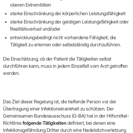
Lilie
ASV
ICD-
Leitbild
Vertragsarztpflichten
KV
oberen Extremitäten
Gesundheitst
10-
Falk
Hybrid-
Leitlinien
Vertreter
SIS
Diagnosen
Lingen
DRG
KOSA
starke Einschränkung der körperlichen Leistungsfähigkeit
–
Zulassungsausschuss
BW
Honorarverteilung
DMP
starke Einschränkung der geistigen Leistungsfähigkeit oder
Beratungsstell
UNSERE
SICHERSTELLUNGS-
Abrechnungsprüfung
Innovationsfonds
zur
Realitätsverlust und/oder
UNTERNEHMEN
ORGANISATION
GMBH
Abrechnungswidersprüche
Selbsthilfe
CONFIDENCE
PRAXIS
entwicklungsbedingt nicht vorhandene Fähigkeit, die
Standorte
Patienteninfo
PRIMA
(Bezirksdirektionen)
VERORDNUNGEN
Tätigkeit zu erlernen oder selbstständig durchzuführen.
Betriebswirtschaft
Prä-/Poststationäre
&
Bezirksbeiräte
Versorgung
Verordnungen:
Businessplan
was,
Organigramm
Die Einschätzung, ob der Patient die Tätigkeiten selbst
Praxismanagement
wie,
VERTRÄGE
Historie
durchführen kann, muss in jedem Einzelfall vom Arzt getroffen
wie
Qualitätsmanagement
&
viel?
werden.
Datenschutz
RECHT
Arzneimittel
&
Schweigepflicht
Heilmittel
Verträge
von A
Mitgliederportal
Hilfsmittel
– Z
IT &
Impfungen
Rechtsquellen
Das Ziel dieser Regelung ist, die helfende Person vor der
Online-
Sprechstundenbedarf
Dienste
Bekanntmachungen
Übertragung einer Infektionskrankheit zu schützen. Der
Teststreifen
Arbeitsunfähigkeitsbescheinigung
Gemeinsamen Bundesausschuss (G-BA) hat in der Hilfsmittel-
Verbandmittel
(AU)
Richtlinie
folgende Tätigkeiten
definiert, bei denen eine
Sonstige
Terminservicestelle
Verordnungen
Infektionsgefährdung Dritter durch eine Nadelstichverletzung
(für