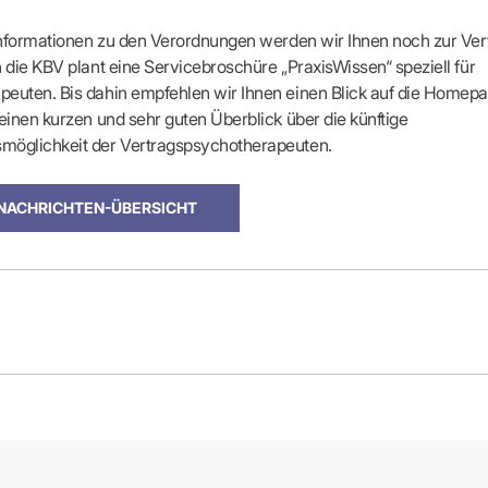
-Dienste
ähigkeitsbescheinigung (AU)
 Informationen zu den Verordnungen werden wir Ihnen noch zur Ve
cestelle (für Praxen)
h die KBV plant eine Servicebroschüre „PraxisWissen“ speziell für
euten. Bis dahin empfehlen wir Ihnen einen Blick auf die Homepa
 einen kurzen und sehr guten Überblick über die künftige
möglichkeit der Vertragspsychotherapeuten.
 NACHRICHTEN-ÜBERSICHT