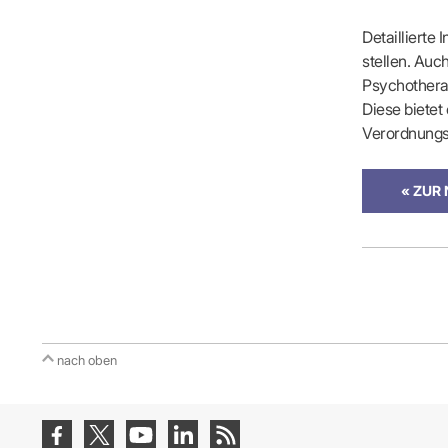
IT & Online
Arbeitsunf
Detaillierte
Terminservi
stellen. Auc
Psychotherap
Diese bietet
Verordnungs
« ZUR
nach oben