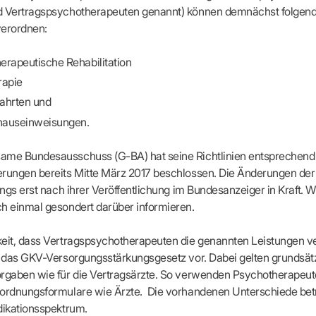
apeuten nach Fachgruppen
Erweiterter Landesausschus
d Vertragspsychotherapeuten genannt) können demnächst folgen
ASSUNG
Dienstplanung mit BD-Online
tur der Ärzte/Therapeuten
Zulassungsausschüsse
verordnen:
Bereitschaftspraxis/Notfallpra
ssituation
Koordinierungsstelle Weiterb
Kooperationsärzte
r
ik
Kompetenzzentrum Hygiene
erapeutische Rehabilitation
Bereitschaftsdienst-Vertrete
n
ik
Freie Allianz der Länder-KVe
rapie
ebene Praxissitze
rdnungen
NEUE VERSORGUNGSM
KV SIS BW SICHERSTEL
nung: Offen oder gesperrt?
ahrten und
IL
GMBH
Videosprechstunde
e
hauseinweisungen.
ASV
& Informationsangebot
Hybrid-DRG
ungsoptionen
ame Bundesausschuss (G-BA) hat seine Richtlinien entsprechend 
DMP
tpflichten
rungen bereits Mitte März 2017 beschlossen. Die Änderungen der 
Innovationsfonds
dings erst nach ihrer Veröffentlichung im Bundesanzeiger in Kraft. 
CONFIDENCE
sausschuss
h einmal gesondert darüber informieren.
PRIMA
HMEN PRAXIS
Prä-/Poststationäre Versorgu
keit, dass Vertragspsychotherapeuten die genannten Leistungen v
tschaft & Businessplan
VERTRÄGE & RECHT
t das GKV-Versorgungsstärkungsgesetz vor. Dabei gelten grundsät
agement
Verträge von A – Z
anagement
orgaben wie für die Vertragsärzte. So verwenden Psychotherapeut
Rechtsquellen
z & Schweigepflicht
rordnungsformulare wie Ärzte. Die vorhandenen Unterschiede betr
Bekanntmachungen
ortal
dikationsspektrum.