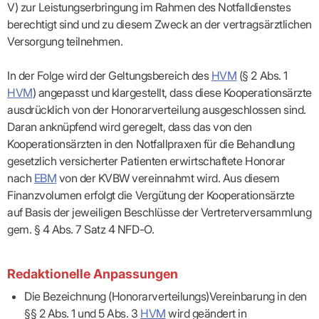
Lilie
ASV
ICD-
V) zur Leistungs­erbringung im Rahmen des Notfalldienstes
Leitbild
Vertragsarztpflichten
KV
Gesundheitst
10-
Falk
Hybrid-
berechtigt sind und zu diesem Zweck an der vertragsärztlichen
Leitlinien
Vertreter
SIS
Diagnosen
Lingen
DRG
KOSA
Versorgung teilnehmen.
–
Zulassungsausschuss
BW
Honorarverteilung
DMP
Beratungsstell
UNSERE
SICHERSTELLUNGS-
Abrechnungsprüfung
Innovationsfonds
zur
UNTERNEHMEN
ORGANISATION
In der Folge wird der Geltungsbereich des
HVM
(§ 2 Abs. 1
GMBH
Abrechnungswidersprüche
Selbsthilfe
CONFIDENCE
PRAXIS
HVM
) angepasst und klargestellt, dass diese Kooperationsärzte
Standorte
Patienteninfo
PRIMA
(Bezirksdirektionen)
VERORDNUNGEN
Betriebswirtschaft
ausdrücklich von der Honorarverteilung ausgeschlossen sind.
Prä-/Poststationäre
&
Bezirksbeiräte
Versorgung
Verordnungen:
Daran anknüpfend wird geregelt, dass das von den
Businessplan
was,
Organigramm
Kooperations­ärzten in den Notfall­praxen für die Behandlung
Praxismanagement
wie,
VERTRÄGE
Historie
wie
gesetzlich versicherter Patienten erwirtschaftete Honorar
Qualitätsmanagement
&
viel?
nach
EBM
von der KVBW vereinnahmt wird. Aus diesem
Datenschutz
RECHT
Arzneimittel
&
Finanzvolumen erfolgt die Vergütung der Kooperationsärzte
Schweigepflicht
Heilmittel
Verträge
auf Basis der jeweiligen Beschlüsse der Vertreter­versammlung
von A
Mitgliederportal
Hilfsmittel
– Z
gem. § 4 Abs. 7 Satz 4 NFD-O.
IT &
Impfungen
Rechtsquellen
Online-
Sprechstundenbedarf
Dienste
Bekanntmachungen
Teststreifen
Arbeitsunfähigkeitsbescheinigung
Redaktionelle Anpassungen
Verbandmittel
(AU)
Die Bezeichnung (Honorarverteilungs)Vereinbarung in den
Sonstige
Terminservicestelle
Verordnungen
(für
§§ 2 Abs. 1 und 5 Abs. 3
HVM
wird geändert in