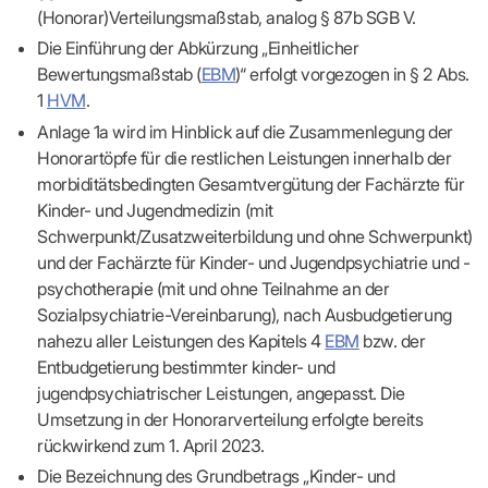
Praxen)
Verordnungsdaten
(Honorar)Verteilungsmaßstab, analog § 87b SGB V.
Ihrer
Praxis
Die Einführung der Abkürzung „Einheitlicher
Bewertungsmaßstab (
EBM
)“ erfolgt vorgezogen in § 2 Abs.
1
HVM
.
Anlage 1a wird im Hinblick auf die Zusammenlegung der
Honorartöpfe für die restlichen Leistungen innerhalb der
morbiditätsbedingten Gesamtvergütung der Fachärzte für
Kinder- und Jugendmedizin (mit
Schwerpunkt/Zusatzweiterbildung und ohne Schwerpunkt)
und der Fachärzte für Kinder- und Jugendpsychiatrie und -
psychotherapie (mit und ohne Teilnahme an der
Sozialpsychiatrie-Vereinbarung), nach Ausbudgetierung
nahezu aller Leistungen des Kapitels 4
EBM
bzw. der
Entbudgetierung bestimmter kinder- und
jugendpsychiatrischer Leistungen, angepasst. Die
Umsetzung in der Honorarverteilung erfolgte bereits
rückwirkend zum 1. April 2023.
Die Bezeichnung des Grundbetrags „Kinder- und