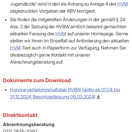
Jugendärzte“ wird in den als Anhang zu Anlage 4 des
HVM
abgedruckten Vorgaben der KBV korrigiert.
Sie finden die mitgeteilten Änderungen in der gemäß § 24
Abs. 2 der Satzung der KVBW amtlich bekannt gemachten
KIM als sicheren Übertragungsweg zur KVBW
aktuellen Fassung des
HVM
auf unserer Homepage. Gerne
nutzen
stellen wir Ihnen im Einzelfall auf Anforderung den aktuellen
vertraulichen
HVM
-Text auch in Papierform zur Verfügung. Nehmen Sie
Kommunikationskanal
besonders
diesbezüglich gerne Kontakt mit unserer
schützenswerte Daten
Abrechnungsberatung auf.
an die KVBW übermitteln
Dokumente zum Download
Honorarverteilungsmaßstab KVBW (gültig ab 01.04. bis
31.12.2024, Beschlussfassung 06.03.2024)
Wichtig:
Damit Nachrichten bei einem KIM-Adressaten
Direktkontakt
ankommen, müssen diese als KIM-E-Mail innerhalb der TI
übermittelt werden (funktioniert nicht aus dem freien Internet).
Abrechnungsberatung
0711 7875-3397