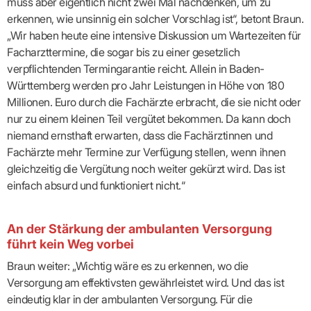
Lilie
muss aber eigentlich nicht zwei Mal nachdenken, um zu
ASV
ICD-
Leitbild
Vertragsarztpflichten
KV
Gesundheitst
10-
Falk
Hybrid-
erkennen, wie unsinnig ein solcher Vorschlag ist“, betont Braun.
Leitlinien
Vertreter
SIS
Diagnosen
Lingen
DRG
KOSA
„Wir haben heute eine intensive Diskussion um Warte­zeiten für
–
Zulassungsausschuss
BW
Honorarverteilung
DMP
Facharzttermine, die sogar bis zu einer gesetzlich
Beratungsstell
UNSERE
SICHERSTELLUNGS-
Abrechnungsprüfung
Innovationsfonds
zur
verpflichtenden Termingarantie reicht. Allein in Baden-
UNTERNEHMEN
ORGANISATION
GMBH
Abrechnungswidersprüche
Selbsthilfe
CONFIDENCE
Württemberg werden pro Jahr Leistungen in Höhe von 180
PRAXIS
Standorte
Patienteninfo
PRIMA
(Bezirksdirektionen)
Millionen. Euro durch die Fachärzte erbracht, die sie nicht oder
VERORDNUNGEN
Betriebswirtschaft
Prä-/Poststationäre
&
Bezirksbeiräte
nur zu einem kleinen Teil vergütet bekommen. Da kann doch
Versorgung
Verordnungen:
Businessplan
was,
Organigramm
niemand ernsthaft erwarten, dass die Fachärztinnen und
Praxismanagement
wie,
VERTRÄGE
Historie
Fachärzte mehr Termine zur Verfügung stellen, wenn ihnen
wie
Qualitätsmanagement
&
viel?
gleichzeitig die Vergütung noch weiter gekürzt wird. Das ist
Datenschutz
RECHT
Arzneimittel
&
einfach absurd und funktioniert nicht.“
Schweigepflicht
Heilmittel
Verträge
von A
Mitgliederportal
Hilfsmittel
– Z
IT &
An der Stärkung der ambulanten Versorgung
Impfungen
Rechtsquellen
Online-
führt kein Weg vorbei
Sprechstundenbedarf
Dienste
Bekanntmachungen
Teststreifen
Arbeitsunfähigkeitsbescheinigung
Braun weiter: „Wichtig wäre es zu erkennen, wo die
Verbandmittel
(AU)
Versorgung am effektivsten gewährleistet wird. Und das ist
Sonstige
Terminservicestelle
eindeutig klar in der ambulanten Versorgung. Für die
Verordnungen
(für