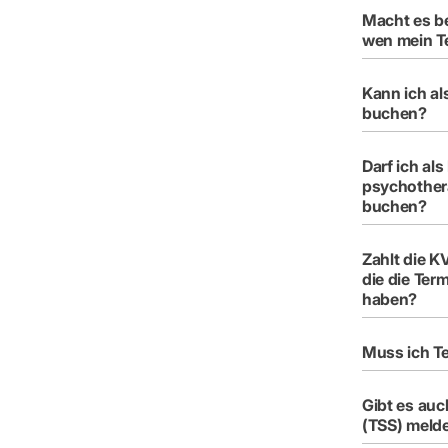
Macht es be
wen mein T
Kann ich al
buchen?
Darf ich al
psychother
buchen?
Zahlt die K
die die Ter
haben?
Muss ich Te
Gibt es auc
(TSS) meld