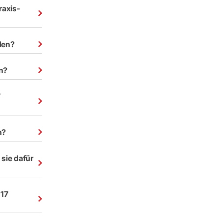
raxis-
den?
n?
7
n?
sie dafür
117