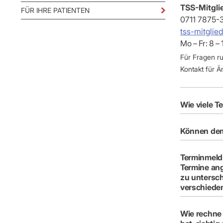
IT & Online
TSS-Mitgli
FÜR IHRE PATIENTEN
Arbeitsunf
0711 7875-
Terminservi
tss-mitgli
Mo – Fr: 8 –
Für Fragen r
Kontakt für Ä
Wie viele T
Können dem 
Terminmeldung 
Termine ang
zu untersch
verschieden
Wie rechne 