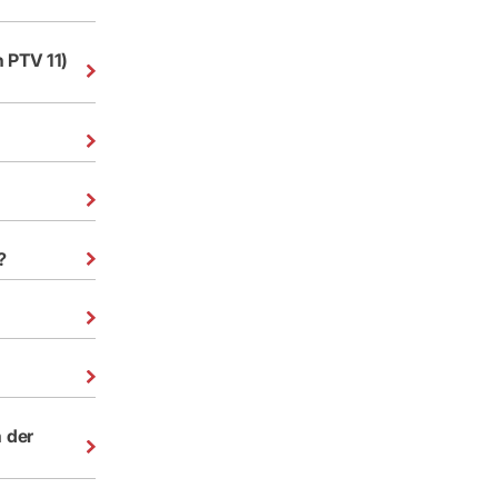
n PTV 11)
?
n der