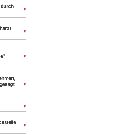
 durch
harzt
ce“
nehmen,
bgesagt
cestelle