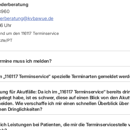
-Dienste
ederberatung
ähigkeitsbescheinigung (AU)
3960
cestelle (für Praxen)
ederberatung@kvbawue.de
 16 Uhr
und um den 116117 Terminservice
rzte/PT
ermine muss ich melden?
„116117 Terminservice“ spezielle Terminarten gemeldet wer
für Akutfälle: Da ich im „116117 Terminservice“ bereits dringende
elegt habe, ist es schwer, diese auf einen Blick von den Aku
eiden. Wie verschaffe ich mir einen schnellen Überblick über 
en Dringlichkeiten?
ich Leistungen bei Patienten, die mir die Terminservicestelle v