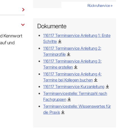
s
Kontaktformular
Rückrufservice »
FÜR IHRE PATIENTEN
Adressen & Zeiten
xis finden
ildung
MedCall – Infos für Mitglieder
Ansprechpartner
Arzt-Patienten-Forum Bestellung
Unsere Termine
Dokumente
r-Börse
n
Gesundheitstage
Feedbackmanagement
KOSA – Beratungsstelle zur Selbsthilfe
nd Kennwort
116117 Terminservice Anleitung 1: Erste
ODELLE
LUNGS-
AUSSCHREIBUNGEN
Patienteninformationen
Schritte
 auf und
Laufende Ausschreibungen
116117 Terminservice Anleitung 2:
Terminprofile
116117 Terminservice Anleitung 3:
Termine erstellen
116117 Terminservice Anleitung 4:
Termine bei Kollegen buchen
116117 Terminservice Kurzanleitung
ng
Terminservicestelle: Terminzahl nach
Fachgruppen
Terminservicestelle: Wissenswertes für
die Praxis