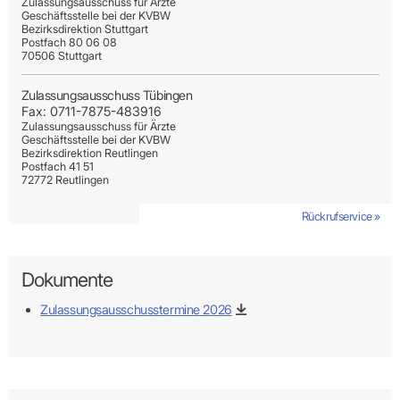
Zulassungsausschuss für Ärzte
Geschäftsstelle bei der KVBW
Bezirksdirektion Stuttgart
Postfach 80 06 08
70506 Stuttgart
Zulassungsausschuss Tübingen
Fax: 0711-7875-483916
Zulassungsausschuss für Ärzte
Geschäftsstelle bei der KVBW
Bezirksdirektion Reutlingen
Postfach 41 51
72772 Reutlingen
Rückrufservice »
Rückrufservice »
Rückrufservice »
Rückrufservice »
Rückrufservice »
Rückrufservice »
Rückrufservice »
Rückrufservice »
Rückrufservice »
Dokumente
Zulassungsausschusstermine 2026