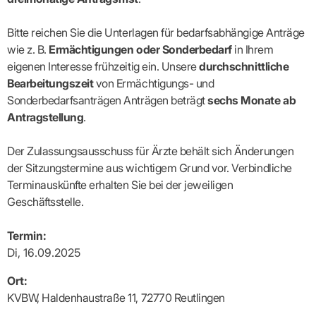
Lilie
ASV
ICD-
Leitbild
Vertragsarztpflichten
KV
Gesundheitst
10-
Falk
Hybrid-
Leitlinien
Vertreter
SIS
Diagnosen
Lingen
DRG
KOSA
Bitte reichen Sie die Unterlagen für bedarfsabhängige Anträge
–
Zulassungsausschuss
BW
Honorarverteilung
DMP
wie z. B.
Ermächtigungen oder Sonderbedarf
in Ihrem
Beratungsstell
UNSERE
SICHERSTELLUNGS-
Abrechnungsprüfung
Innovationsfonds
zur
eigenen Interesse frühzeitig ein. Unsere
durchschnittliche
UNTERNEHMEN
ORGANISATION
GMBH
Abrechnungswidersprüche
Selbsthilfe
CONFIDENCE
Bearbeitungszeit
von Ermächtigungs- und
PRAXIS
Standorte
Patienteninfo
PRIMA
Sonderbedarfsanträgen Anträgen beträgt
sechs Monate ab
(Bezirksdirektionen)
VERORDNUNGEN
Betriebswirtschaft
Prä-/Poststationäre
Antragstellung
.
&
Bezirksbeiräte
Versorgung
Verordnungen:
Businessplan
was,
Organigramm
Praxismanagement
wie,
VERTRÄGE
Der Zulassungsausschuss für Ärzte behält sich Änderungen
Historie
wie
Qualitätsmanagement
&
viel?
der Sitzungstermine aus wichtigem Grund vor. Verbindliche
Datenschutz
RECHT
Arzneimittel
Terminauskünfte erhalten Sie bei der jeweiligen
&
Schweigepflicht
Heilmittel
Verträge
Geschäftsstelle.
von A
Mitgliederportal
Hilfsmittel
– Z
IT &
Impfungen
Termin:
Rechtsquellen
Online-
Sprechstundenbedarf
Di, 16.09.2025
Dienste
Bekanntmachungen
Teststreifen
Arbeitsunfähigkeitsbescheinigung
Verbandmittel
Ort:
(AU)
Sonstige
Terminservicestelle
KVBW, Haldenhaustraße 11, 72770 Reutlingen
Verordnungen
(für