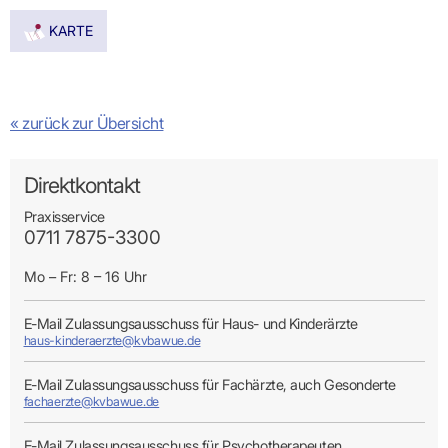
Praxen)
Verordnungsdaten
Ihrer
KARTE
Praxis
« zurück zur Übersicht
Direktkontakt
Praxisservice
0711 7875-3300
Mo – Fr: 8 – 16 Uhr
E-Mail Zulassungsausschuss für Haus- und Kinderärzte
haus-kinderaerzte@kvbawue.de
E-Mail Zulassungsausschuss für Fachärzte, auch Gesonderte
fachaerzte@kvbawue.de
E-Mail Zulassungsausschuss für Psychotherapeuten