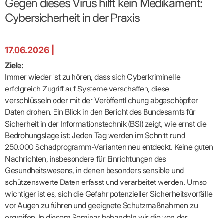
Gegen dieses Virus hilft kein Medikament:
Broschüren
Broschüren
bekämpfen
Famulaturförd
eine
Delegierte
&
Ärztlicher
Frühe
VERSORGUNGSANGEBOTE
„Beratungsser
Suchen
Patientenrechte
Patienteninformationen
Plattform
Studium
Cybersicherheit in der Praxis
Bereitschaftsdienst
Hilfen
IGeL-
Fachausschuss
für
für
ASV-Teams
Inserieren
Patientenanliegen
für
DATEN
Kodex
Hausärzte
Richtig
Ärzte“
Praxisnetze
alle
in Ihrer
Patienten
bewerben
Gruppenpsychotherapiebörse
Behandlungsdaten
&
Kommunalserv
Fachausschuss
Bestellservice
Nähe
Einrichtungsübergreifende
Psychotherapie
anfordern
Bereitschaftspraxis
Fachärzte
Praktikum/Referendariat
QS
FAKTEN
ergo
trifft
DMP-Ärzte
17.06.2026 |
finden
Zweitmeinungsverf
NOTFALLDIENST
KONTAKT
Fachausschuss
Selbsthilfe
in Ihrer
Komplexversorgung
Rundschreibe
Mitgliederstruktur
Gruppenpsychotherapieplatz
Psychotherapie
IGeL-
KOOPERATIONEN
Nähe
Ziele:
Ärztlicher
KVBW
Kontaktformul
finden
Verordnungsf
Leistungen
Bereitschaftsdienst
Fachausschuss
Psychiatrische
ABRECHNUNG
Immer wieder ist zu hören, dass sich Cyberkriminelle
Gemeinsame
NIEDERLASSUNG
Ärzte/Therapeuten
Adressen
Termine
Angestellte
Komplexversorgung
Prüfungseinrichtung
Dienstplanung
nach
&
&
erfolgreich Zugriff auf Systeme verschaffen, diese
&
Anstellung
mit
Finanzausschuss
Fachgruppen
Zeiten
Landesausschuss
Veranstaltung
HONORAR
verschlüsseln oder mit der Veröffentlichung abgeschöpfter
BD-
Arztregister
Notfalldienstausschuss
Altersstruktur
Ansprechpartn
Erweiterter
Online
Abrechnung:
Daten drohen. Ein Blick in den Bericht des Bundesamts für
Assistenten
der
Landesausschuss
FÜR
Unsere
Bereitschaftspraxis/Notfallprax
wie,
Ärzte/Therapeuten
Ausgeschriebene
Sicherheit in der Informationstechnik (BSI) zeigt, wie ernst die
VORSTAND
Termine
Zulassungsausschüsse
finden
was,
IHRE
Praxissitze
Versorgungssituation
wann,
Bedrohungslage ist: Jeden Tag werden im Schnitt rund
Feedbackman
Dr.
Koordinierungsstelle
Kooperationsärzte
PATIENTEN
Bedarfsplanung:
KBV-
wohin?
Karsten
Weiterbildung
250.000 Schadprogramm-Varianten neu entdeckt. Keine guten
Bereitschaftsdienst-
Offen
Statistik
MedCall
Braun
Arzthonorare
AUSSCHREI
Kompetenzzentrum
Vertreter-
oder
Nachrichten, insbesondere für Einrichtungen des
–
GKV-
Dr.
Hygiene
Börse
Psychotherapeutenhonorare
gesperrt?
Infos
Laufende
Statistik
Gesundheitswesens, in denen besonders sensible und
Doris
Freie
für
Ausschreibun
Abschlagszahlungen
Ermächtigte
Reinhardt
Arzneiverordnungen
schützenswerte Daten erfasst und verarbeitet werden. Umso
Allianz
Mitglieder
NEUE
EBM
Förderung
der
wichtiger ist es, sich die Gefahr potenzieller Sicherheitsvorfälle
Arzt-
&
&
VERSORGUNGSMODELLE
Länder-
GESCHÄFTSFÜHRUNG
UNSER
Patienten-
regionale
Informationsangebot
vor Augen zu führen und geeignete Schutzmaßnahmen zu
KVen
Videosprechstunde
Forum
Gebührenziffern
STIL
Susanne
Niederlassungsoptionen
ergreifen. In diesem Seminar behandeln wir die von der
Bestellung