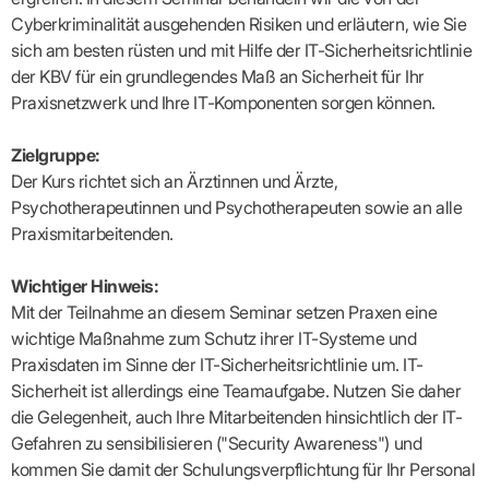
Lilie
ASV
ICD-
Leitbild
Vertragsarztpflichten
KV
Gesundheitst
Cyberkriminalität ausgehenden Risiken und erläutern, wie Sie
10-
Falk
Hybrid-
Leitlinien
Vertreter
SIS
Diagnosen
Lingen
DRG
KOSA
sich am besten rüsten und mit Hilfe der IT-Sicherheitsrichtlinie
–
Zulassungsausschuss
BW
Honorarverteilung
DMP
der KBV für ein grundlegendes Maß an Sicherheit für Ihr
Beratungsstell
UNSERE
SICHERSTELLUNGS-
Abrechnungsprüfung
Innovationsfonds
zur
Praxisnetzwerk und Ihre IT-Komponenten sorgen können.
UNTERNEHMEN
ORGANISATION
GMBH
Abrechnungswidersprüche
Selbsthilfe
CONFIDENCE
PRAXIS
Standorte
Patienteninfo
PRIMA
Zielgruppe:
(Bezirksdirektionen)
VERORDNUNGEN
Betriebswirtschaft
Prä-/Poststationäre
Der Kurs richtet sich an Ärztinnen und Ärzte,
&
Bezirksbeiräte
Versorgung
Verordnungen:
Businessplan
was,
Psychotherapeutinnen und Psychotherapeuten sowie an alle
Organigramm
Praxismanagement
wie,
VERTRÄGE
Praxismitarbeitenden.
Historie
wie
Qualitätsmanagement
&
viel?
Datenschutz
RECHT
Arzneimittel
Wichtiger Hinweis:
&
Schweigepflicht
Heilmittel
Verträge
Mit der Teilnahme an diesem Seminar setzen Praxen eine
von A
Mitgliederportal
Hilfsmittel
wichtige Maßnahme zum Schutz ihrer IT-Systeme und
– Z
IT &
Impfungen
Praxisdaten im Sinne der IT-Sicherheitsrichtlinie um. IT-
Rechtsquellen
Online-
Sprechstundenbedarf
Sicherheit ist allerdings eine Teamaufgabe. Nutzen Sie daher
Dienste
Bekanntmachungen
Teststreifen
die Gelegenheit, auch Ihre Mitarbeitenden hinsichtlich der IT-
Arbeitsunfähigkeitsbescheinigung
Verbandmittel
(AU)
Gefahren zu sensibilisieren ("Security Awareness") und
Sonstige
Terminservicestelle
kommen Sie damit der Schulungsverpflichtung für Ihr Personal
Verordnungen
(für