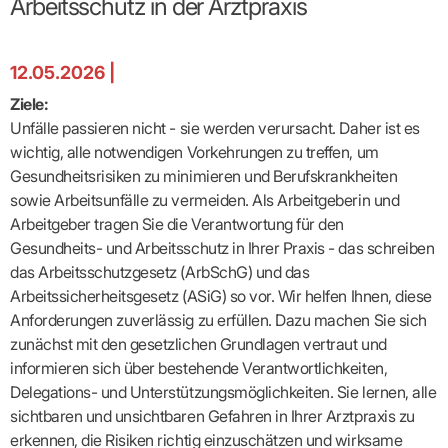
Arbeitsschutz in der Arztpraxis
Broschüren
Broschüren
bekämpfen
Famulaturförd
eine
Delegierte
&
Ärztlicher
Frühe
VERSORGUNGSANGEBOTE
„Beratungsser
Suchen
Patientenrechte
Patienteninformationen
Plattform
Studium
Bereitschaftsdienst
Hilfen
IGeL-
Fachausschuss
für
für
ASV-Teams
Inserieren
Patientenanliegen
für
DATEN
Kodex
Hausärzte
Richtig
Ärzte“
Praxisnetze
alle
in Ihrer
Patienten
bewerben
Gruppenpsychotherapiebörse
Behandlungsdaten
12.05.2026 |
&
Kommunalserv
Fachausschuss
Bestellservice
Nähe
Einrichtungsübergreifende
Psychotherapie
anfordern
Bereitschaftspraxis
Fachärzte
Praktikum/Referendariat
QS
FAKTEN
ergo
trifft
DMP-Ärzte
finden
Ziele:
Zweitmeinungsverf
NOTFALLDIENST
KONTAKT
Fachausschuss
Selbsthilfe
in Ihrer
Komplexversorgung
Rundschreibe
Mitgliederstruktur
Gruppenpsychotherapieplatz
Unfälle passieren nicht - sie werden verursacht. Daher ist es
Psychotherapie
IGeL-
KOOPERATIONEN
Nähe
Ärztlicher
KVBW
Kontaktformul
finden
Verordnungsf
Leistungen
Bereitschaftsdienst
wichtig, alle notwendigen Vorkehrungen zu treffen, um
Fachausschuss
Psychiatrische
ABRECHNUNG
Gemeinsame
NIEDERLASSUNG
Ärzte/Therapeuten
Adressen
Termine
Angestellte
Komplexversorgung
Prüfungseinrichtung
Dienstplanung
Gesundheitsrisiken zu minimieren und Berufskrankheiten
nach
&
&
&
Anstellung
mit
Finanzausschuss
Fachgruppen
Zeiten
Landesausschuss
Veranstaltung
sowie Arbeitsunfälle zu vermeiden. Als Arbeitgeberin und
HONORAR
BD-
Arztregister
Notfalldienstausschuss
Altersstruktur
Ansprechpartn
Erweiterter
Online
Arbeitgeber tragen Sie die Verantwortung für den
Abrechnung:
Assistenten
der
Landesausschuss
FÜR
Unsere
Bereitschaftspraxis/Notfallprax
wie,
Ärzte/Therapeuten
Gesundheits- und Arbeitsschutz in Ihrer Praxis - das schreiben
Ausgeschriebene
VORSTAND
Termine
Zulassungsausschüsse
finden
was,
IHRE
Praxissitze
Versorgungssituation
das Arbeitsschutzgesetz (ArbSchG) und das
wann,
Feedbackman
Dr.
Koordinierungsstelle
Kooperationsärzte
PATIENTEN
Bedarfsplanung:
KBV-
wohin?
Arbeitssicherheitsgesetz (ASiG) so vor. Wir helfen Ihnen, diese
Karsten
Weiterbildung
Bereitschaftsdienst-
Offen
Statistik
MedCall
Braun
Arzthonorare
AUSSCHREI
Anforderungen zuverlässig zu erfüllen. Dazu machen Sie sich
Kompetenzzentrum
Vertreter-
oder
–
GKV-
Dr.
Hygiene
Börse
Psychotherapeutenhonorare
gesperrt?
Infos
zunächst mit den gesetzlichen Grundlagen vertraut und
Laufende
Statistik
Doris
Freie
für
Ausschreibun
Abschlagszahlungen
Ermächtigte
informieren sich über bestehende Verantwortlichkeiten,
Reinhardt
Arzneiverordnungen
Allianz
Mitglieder
NEUE
EBM
Förderung
der
Delegations- und Unterstützungsmöglichkeiten. Sie lernen, alle
Arzt-
&
&
VERSORGUNGSMODELLE
Länder-
GESCHÄFTSFÜHRUNG
UNSER
Patienten-
sichtbaren und unsichtbaren Gefahren in Ihrer Arztpraxis zu
regionale
Informationsangebot
KVen
Videosprechstunde
Forum
Gebührenziffern
STIL
Susanne
erkennen, die Risiken richtig einzuschätzen und wirksame
Niederlassungsoptionen
Bestellung