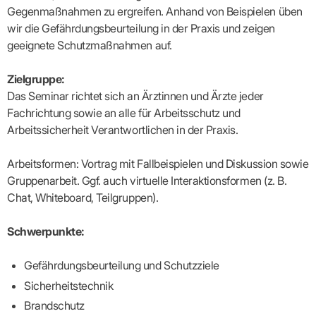
Lilie
ASV
ICD-
Leitbild
Vertragsarztpflichten
KV
Gegenmaßnahmen zu ergreifen. Anhand von Beispielen üben
Gesundheitst
10-
Falk
Hybrid-
Leitlinien
Vertreter
SIS
Diagnosen
wir die Gefährdungsbeurteilung in der Praxis und zeigen
Lingen
DRG
KOSA
–
Zulassungsausschuss
BW
Honorarverteilung
geeignete Schutzmaßnahmen auf.
DMP
Beratungsstell
UNSERE
SICHERSTELLUNGS-
Abrechnungsprüfung
Innovationsfonds
zur
UNTERNEHMEN
ORGANISATION
GMBH
Abrechnungswidersprüche
Selbsthilfe
CONFIDENCE
Zielgruppe:
PRAXIS
Standorte
Patienteninfo
PRIMA
Das Seminar richtet sich an Ärztinnen und Ärzte jeder
(Bezirksdirektionen)
VERORDNUNGEN
Betriebswirtschaft
Prä-/Poststationäre
Fachrichtung sowie an alle für Arbeitsschutz und
&
Bezirksbeiräte
Versorgung
Verordnungen:
Businessplan
Arbeitssicherheit Verantwortlichen in der Praxis.
was,
Organigramm
Praxismanagement
wie,
VERTRÄGE
Historie
wie
Qualitätsmanagement
Arbeitsformen: Vortrag mit Fallbeispielen und Diskussion sowie
&
viel?
Datenschutz
Gruppenarbeit. Ggf. auch virtuelle Interaktionsformen (z. B.
RECHT
Arzneimittel
&
Chat, Whiteboard, Teilgruppen).
Schweigepflicht
Heilmittel
Verträge
von A
Mitgliederportal
Hilfsmittel
– Z
IT &
Schwerpunkte:
Impfungen
Rechtsquellen
Online-
Sprechstundenbedarf
Dienste
Bekanntmachungen
Teststreifen
Gefährdungsbeurteilung und Schutzziele
Arbeitsunfähigkeitsbescheinigung
Verbandmittel
(AU)
Sicherheitstechnik
Sonstige
Terminservicestelle
Brandschutz
Verordnungen
(für