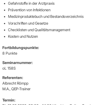
Praxen)
Verordnungsdaten
Gefahrstoffe in der Arztpraxis
Ihrer
Prävention von Infektionen
Praxis
Medizinproduktebuch und Bestandsverzeichnis
Vorschriften und Gesetze
Checklisten und Qualitätsmanagement
Kosten und Nutzen
Fortbildungspunkte:
8 Punkte
Seminarnummer:
oL 158S
Referenten:
Albrecht Römpp
M.A., QEP-Trainer
Termin: