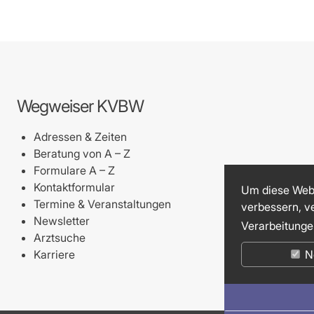
-Dienste
ähigkeitsbescheinigung (AU)
cestelle (für Praxen)
Wegweiser KVBW
Adressen & Zeiten
Beratung von A – Z
Formulare A – Z
Kontaktformular
Um diese Webs
Termine & Veranstaltungen
verbessern, v
Newsletter
Verarbeitunge
Arztsuche
Karriere
N