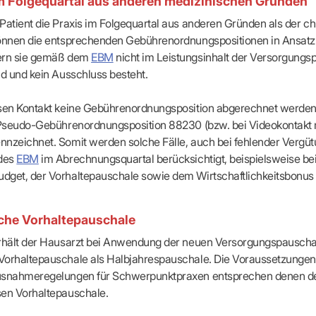
m Folgequartal aus anderen medizinischen Gründen
Patient die Praxis im Folgequartal aus anderen Gründen als der c
können die entsprechenden Gebührenordnungspositionen in Ansatz
ig:
Damit Nachrichten bei einem KIM-Adressaten ankommen, müssen diese als KIM-E-Mail
ern sie gemäß dem
EBM
nicht im Leistungsinhalt der Versorgungs
alb der TI übermittelt werden (funktioniert nicht aus dem freien Internet).
nd und kein Ausschluss besteht.
esen Kontakt keine Gebührenordnungsposition abgerechnet werden,
r Pseudo-Gebührenordnungsposition 88230 (bzw. bei Videokontakt
nzeichnet. Somit werden solche Fälle, auch bei fehlender Vergütu
 des
EBM
im Abrechnungsquartal berücksichtigt, beispielsweise be
dget, der Vorhaltepauschale sowie dem Wirtschaftlichkeitsbonus 
iche Vorhaltepauschale
erhält der Hausarzt bei Anwendung der neuen Versorgungspauscha
orhaltepauschale als Halbjahrespauschale. Die Voraussetzungen (
usnahmeregelungen für Schwerpunktpraxen entsprechen denen de
sen Vorhaltepauschale.