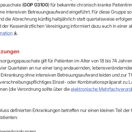
apeuten nach Fachgruppen
Erweiterter Landesausschus
pauschale (
GOP 03100
) für bekannte chronisch kranke Patientin
ASSUNG
Dienstplanung mit BD-Online
tur der Ärzte/Therapeuten
Zulassungsausschüsse
ne intensiven Betreuungsaufwand eingeführt. Für diese Gruppe sol
Bereitschaftspraxis/Notfallpra
ssituation
Koordinierungsstelle Weiterb
d die Abrechnung künftig halbjährlich statt quartalsweise erfolgen
Kooperationsärzte
r
ik
Kompetenzzentrum Hygiene
 der Kassenärztlichen Vereinigung informiert dazu auch in einer a
Bereitschaftsdienst-Vertrete
n
ik
Freie Allianz der Länder-KVe
mation
.
ebene Praxissitze
rdnungen
NEUE VERSORGUNGSM
KV SIS BW SICHERSTEL
nung: Offen oder gesperrt?
IL
GMBH
Videosprechstunde
e
tzungen
ASV
& Informationsangebot
Hybrid-DRG
sorgungspauschale gilt für Patienten im Alter von 18 bis 74 Jahren,
ungsoptionen
DMP
ier Quartalen an nur einer lang andauernden, lebensverändernde
tpflichten
Innovationsfonds
 Erkrankung ohne intensiven Betreuungsaufwand leiden und zur T
CONFIDENCE
sausschuss
n verschreibungspflichtiges Einzel- oder Kombinationspräparat zu L
PRIMA
en (die Verordnung sollte über die
elektronische Mehrfachveror
HMEN PRAXIS
Prä-/Poststationäre Versorgu
tschaft & Businessplan
VERTRÄGE & RECHT
agement
luss definierten Erkrankungen betreffen nur einen kleinen Teil der 
Verträge von A – Z
anagement
atienten:
Rechtsquellen
z & Schweigepflicht
Bekanntmachungen
ortal
rüsenerkrankungen