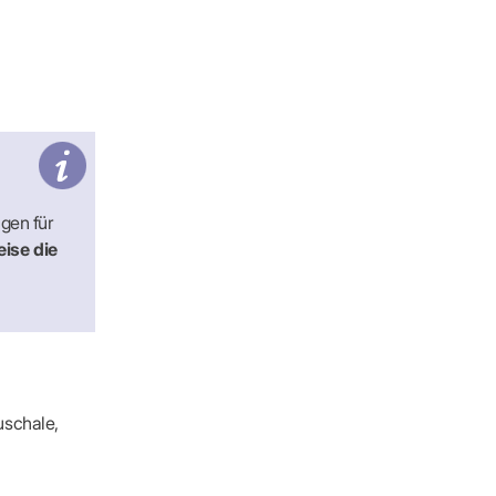
ngen für
ise die
uschale,