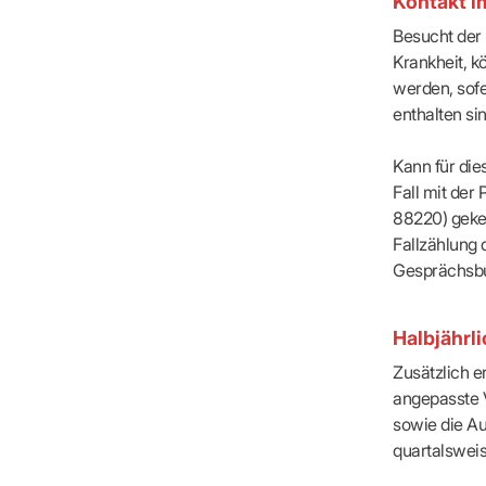
Kontakt i
Besucht der 
Krankheit, 
Wicht
werden, sof
innerh
enthalten si
Kann für di
Fall mit de
88220) geken
Fallzählung
Gesprächsbu
Halbjährl
Zusätzlich 
angepasste V
sowie die A
quartalswei