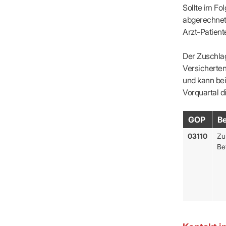
Sollte im Fo
abgerechnet 
Arzt-Patien
Der Zuschla
Versicherte
und kann bei
Vorquartal 
GOP
B
03110
Zu
Be
KIM 
schü