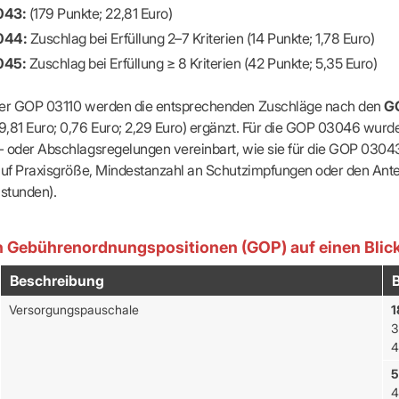
043:
(179 Punkte; 22,81 Euro)
044:
Zuschlag bei Erfüllung 2–7 Kriterien (14 Punkte; 1,78 Euro)
045:
Zuschlag bei Erfüllung ≥ 8 Kriterien (42 Punkte; 5,35 Euro)
der GOP 03110 werden die entsprechenden Zuschläge nach den
G
9,81 Euro; 0,76 Euro; 2,29 Euro) ergänzt. Für die GOP 03046 wurd
 oder Abschlagsregelungen vereinbart, wie sie für die GOP 03043 
auf Praxisgröße, Mindestanzahl an Schutzimpfungen oder den Ante
stunden).
n Gebührenordnungspositionen (GOP) auf einen Blic
Beschreibung
Versorgungspauschale
1
3
4
5
4