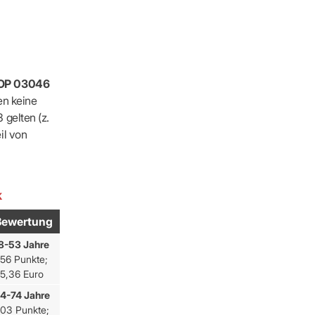
OP 03046
en keine
gelten (z.
il von
k
Bewertung
8-53 Jahre
56 Punkte;
5,36 Euro
4-74 Jahre
03 Punkte;