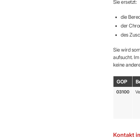
Sie ersetzt:
die Bere
der Chro
des Zusc
Sie wird som
aufsucht. Im
keine andere
GOP
B
03100
Ve
Kontakt i