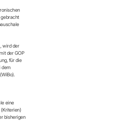
hronischen
 gebracht
pauschale
 wird der
 mit der GOP
ng, für die
i dem
(WiBo).
le eine
Kriterien)
r bisherigen