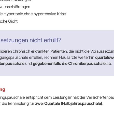
-Dienste
fwechselstörungen
ähigkeitsbescheinigung (AU)
cestelle (für Praxen)
lle Hypertonie ohne hypertensive Krise
ische Gicht
setzungen nicht erfüllt?
anderen chronisch erkrankten Patienten, die nicht die Voraussetzu
rgungspauschale erfüllen, rechnen Hausärzte weiterhin
quartalswe
rtenpauschale
und
gegebenenfalls die Chronikerpauschale
ab.
ung
ngspauschale entspricht dem Leistungsinhalt der Versichertenpa
r die Behandlung für
zwei Quartale (Halbjahrespauschale)
.