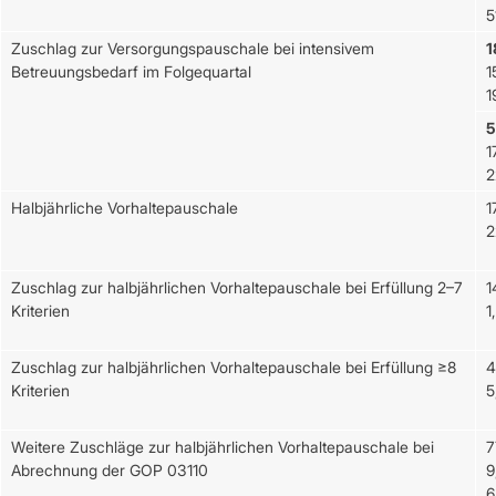
5
Zuschlag zur Versorgungspauschale bei intensivem
1
Betreuungsbedarf im Folgequartal
1
1
5
1
2
Halbjährliche Vorhaltepauschale
1
2
Zuschlag zur halbjährlichen Vorhaltepauschale bei Erfüllung 2–7
1
Kriterien
1
Zuschlag zur halbjährlichen Vorhaltepauschale bei Erfüllung ≥8
4
Kriterien
5
Weitere Zuschläge zur halbjährlichen Vorhaltepauschale bei
7
Abrechnung der GOP 03110
9
6