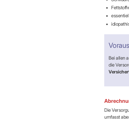
IT & Online
Fettstof
Arbeitsunf
Terminservi
essentie
idiopath
Voraus
Bei allen 
die Verso
Versiche
Abrechn
Die Versorgu
umfasst abe