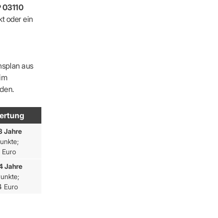
 03110
t oder ein
nsplan aus
 im
den.
ertung
3 Jahre
unkte;
 Euro
4 Jahre
ders
unkte;
4 Euro