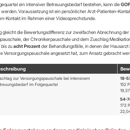
lgequartal ein intensiver Betreuungsbedarf bestehen, kann die
GOP
werden. Voraussetzung ist ein persönlicher Arzt-Patienten-Kontak
ten-Kontakt im Rahmen einer Videosprechstunde.
g gleicht die Bewertungsdifferenz zur zweifachen Abrechnung der
npauschale, der Chronikerpauschale und dem Zuschlag Medikatio
 bis zu
acht Prozent
der Behandlungsfälle, in denen der Hausarzt
die Versorgungspauschale angesetzt hat, zum Ansatz gebracht wer
eschreibung
Bew
schlag zur Versorgungspauschale bei intensivem
18-5
treuungsbedarf im Folgequartal
152 P
19,37
als sicheren Übertragungsweg zur KVBW nutzen
54-7
vertraulichen Kommunikationskanal
beson
173 P
tzenswerte Daten
an die KVBW übermitteln
22,0