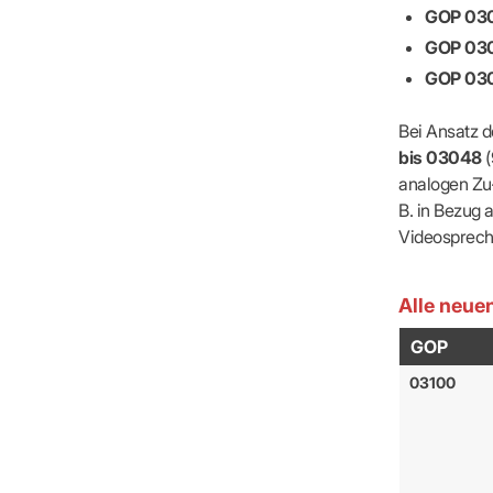
GOP 03
GOP 03
GOP 03
Bei Ansatz 
bis 03048
(
analogen Zu-
B. in Bezug 
Videosprech
Alle neue
GOP
03100