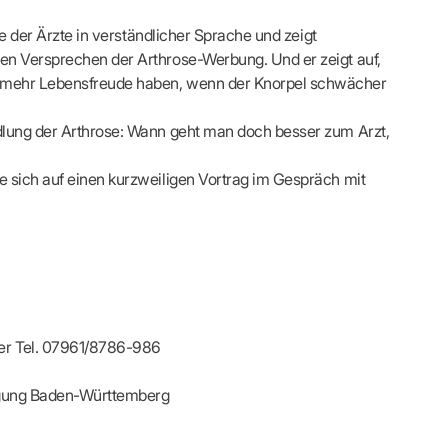
s
Kontaktformular
FÜR IHRE PATIENTEN
Adressen & Zeiten
fe der Ärzte in verständlicher Sprache und zeigt
xis finden
ildung
MedCall – Infos für Mitglieder
Ansprechpartner
len Versprechen der Arthrose-Werbung. Und er zeigt auf,
Arzt-Patienten-Forum Bestellung
Unsere Termine
d mehr Lebensfreude haben, wenn der Knorpel schwächer
r-Börse
n
Gesundheitstage
Feedbackmanagement
KOSA – Beratungsstelle zur Selbsthilfe
ndlung der Arthrose: Wann geht man doch besser zum Arzt,
ODELLE
LUNGS-
AUSSCHREIBUNGEN
Patienteninformationen
Laufende Ausschreibungen
e sich auf einen kurzweiligen Vortrag im Gespräch mit
ng
ter Tel. 07961/8786-986
inigung Baden-Württemberg