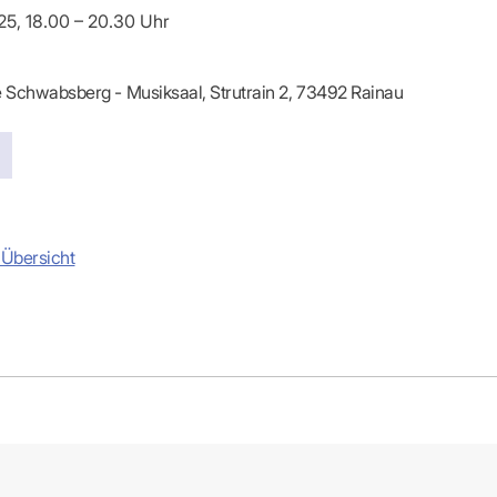
-Dienste
025, 18.00 – 20.30 Uhr
ähigkeitsbescheinigung (AU)
cestelle (für Praxen)
 Schwabsberg - Musiksaal, Strutrain 2, 73492 Rainau
 Übersicht