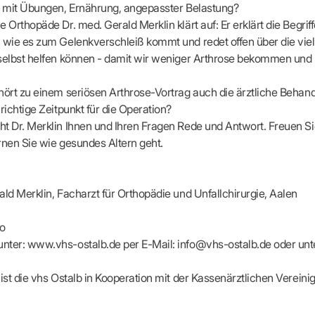
apeuten nach Fachgruppen
Erweiterter Landesausschus
n mit Übungen, Ernährung, angepasster Belastung?
ASSUNG
Dienstplanung mit BD-Online
tur der Ärzte/Therapeuten
Zulassungsausschüsse
e Orthopäde Dr. med. Gerald Merklin klärt auf: Er erklärt die Begrif
Bereitschaftspraxis/Notfallpra
ssituation
Koordinierungsstelle Weiterb
 wie es zum Gelenkverschleiß kommt und redet offen über die vie
Kooperationsärzte
r
ik
Kompetenzzentrum Hygiene
 selbst helfen können - damit wir weniger Arthrose bekommen un
Bereitschaftsdienst-Vertrete
n
ik
Freie Allianz der Länder-KVe
ebene Praxissitze
rdnungen
hört zu einem seriösen Arthrose-Vortrag auch die ärztliche Beha
NEUE VERSORGUNGSM
KV SIS BW SICHERSTEL
nung: Offen oder gesperrt?
richtige Zeitpunkt für die Operation?
IL
GMBH
Videosprechstunde
e
t Dr. Merklin Ihnen und Ihren Fragen Rede und Antwort. Freuen Si
ASV
& Informationsangebot
rnen Sie wie gesundes Altern geht.
Hybrid-DRG
ungsoptionen
DMP
tpflichten
Innovationsfonds
CONFIDENCE
ald Merklin, Facharzt für Orthopädie und Unfallchirurgie, Aalen
sausschuss
PRIMA
HMEN PRAXIS
Prä-/Poststationäre Versorgu
ro
tschaft & Businessplan
nter: www.vhs-ostalb.de per E-Mail: info@vhs-ostalb.de oder un
VERTRÄGE & RECHT
agement
Verträge von A – Z
anagement
 ist die vhs Ostalb in Kooperation mit der Kassenärztlichen Vere
Rechtsquellen
z & Schweigepflicht
Bekanntmachungen
ortal