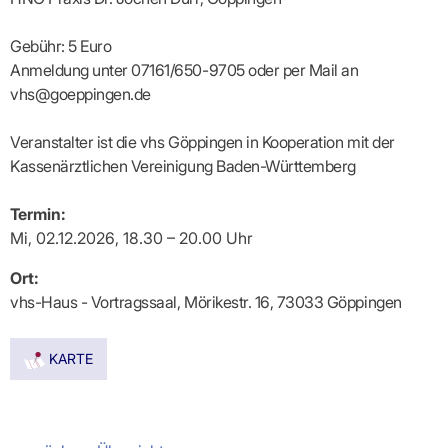
Lilie
ASV
ICD-
Leitbild
Vertragsarztpflichten
KV
Gesundheitst
10-
Falk
Hybrid-
Leitlinien
Vertreter
SIS
Diagnosen
Lingen
DRG
KOSA
Gebühr: 5 Euro
–
Zulassungsausschuss
BW
Honorarverteilung
DMP
Anmeldung unter 07161/650-9705 oder per Mail an
Beratungsstell
UNSERE
SICHERSTELLUNGS-
Abrechnungsprüfung
Innovationsfonds
zur
vhs@goeppingen.de
UNTERNEHMEN
ORGANISATION
GMBH
Abrechnungswidersprüche
Selbsthilfe
CONFIDENCE
PRAXIS
Standorte
Patienteninfo
PRIMA
Veranstalter ist die vhs Göppingen in Kooperation mit der
(Bezirksdirektionen)
VERORDNUNGEN
Betriebswirtschaft
Prä-/Poststationäre
Kassenärztlichen Vereinigung Baden-Württemberg
&
Bezirksbeiräte
Versorgung
Verordnungen:
Businessplan
was,
Organigramm
Praxismanagement
wie,
VERTRÄGE
Termin:
Historie
wie
Qualitätsmanagement
&
viel?
Mi, 02.12.2026, 18.30 – 20.00 Uhr
Datenschutz
RECHT
Arzneimittel
&
Ort:
Schweigepflicht
Heilmittel
Verträge
von A
vhs-Haus - Vortragssaal, Mörikestr. 16, 73033 Göppingen
Mitgliederportal
Hilfsmittel
– Z
IT &
Impfungen
Rechtsquellen
Online-
Sprechstundenbedarf
Dienste
KARTE
Bekanntmachungen
Teststreifen
Arbeitsunfähigkeitsbescheinigung
Verbandmittel
(AU)
Sonstige
Terminservicestelle
Verordnungen
(für