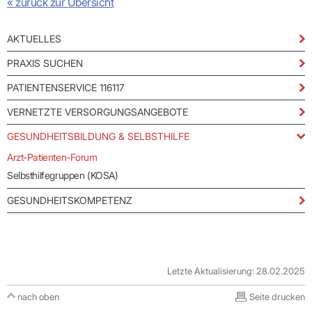
« zurück zur Übersicht
Praxen)
Verordnungsdaten
Ihrer
Praxis
AKTUELLES
PRAXIS SUCHEN
PATIENTENSERVICE 116117
VERNETZTE VERSORGUNGSANGEBOTE
GESUNDHEITSBILDUNG & SELBSTHILFE
Arzt-Patienten-Forum
Selbsthilfegruppen (KOSA)
GESUNDHEITSKOMPETENZ
Letzte Aktualisierung: 28.02.2025
nach oben
Seite drucken