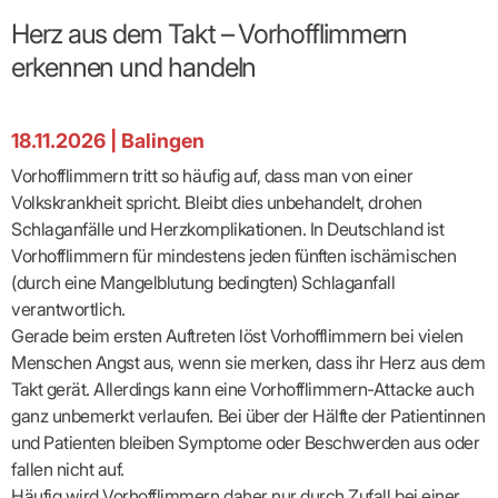
Broschüren
Broschüren
bekämpfen
Famulaturförd
eine
Delegierte
&
Ärztlicher
Frühe
VERSORGUNGSANGEBOTE
„Beratungsser
Suchen
Patientenrechte
Patienteninformationen
Herz aus dem Takt – Vorhofflimmern
Plattform
Studium
Bereitschaftsdienst
Hilfen
IGeL-
Fachausschuss
für
für
ASV-Teams
Inserieren
Patientenanliegen
für
DATEN
Kodex
Hausärzte
Richtig
Ärzte“
erkennen und handeln
Praxisnetze
alle
in Ihrer
Patienten
bewerben
Gruppenpsychotherapiebörse
Behandlungsdaten
&
Kommunalserv
Fachausschuss
Bestellservice
Nähe
Einrichtungsübergreifende
Psychotherapie
anfordern
Bereitschaftspraxis
Fachärzte
Praktikum/Referendariat
QS
FAKTEN
ergo
trifft
DMP-Ärzte
finden
Zweitmeinungsverf
NOTFALLDIENST
KONTAKT
Fachausschuss
Selbsthilfe
in Ihrer
Komplexversorgung
Rundschreibe
Mitgliederstruktur
18.11.2026
|
Balingen
Gruppenpsychotherapieplatz
Psychotherapie
IGeL-
KOOPERATIONEN
Nähe
Ärztlicher
KVBW
Kontaktformul
finden
Verordnungsf
Leistungen
Bereitschaftsdienst
Fachausschuss
Psychiatrische
ABRECHNUNG
Vorhofflimmern tritt so häufig auf, dass man von einer
Gemeinsame
NIEDERLASSUNG
Ärzte/Therapeuten
Adressen
Termine
Angestellte
Komplexversorgung
Prüfungseinrichtung
Dienstplanung
nach
&
&
Volkskrankheit spricht. Bleibt dies unbehandelt, drohen
&
Anstellung
mit
Finanzausschuss
Fachgruppen
Zeiten
Landesausschuss
Veranstaltung
HONORAR
Schlaganfälle und Herzkomplikationen. In Deutschland ist
BD-
Arztregister
Notfalldienstausschuss
Altersstruktur
Ansprechpartn
Erweiterter
Online
Abrechnung:
Vorhofflimmern für mindestens jeden fünften ischämischen
Assistenten
der
Landesausschuss
FÜR
Unsere
Bereitschaftspraxis/Notfallprax
wie,
Ärzte/Therapeuten
Ausgeschriebene
(durch eine Mangelblutung bedingten) Schlaganfall
VORSTAND
Termine
Zulassungsausschüsse
finden
was,
IHRE
Praxissitze
Versorgungssituation
wann,
verantwortlich.
Feedbackman
Dr.
Koordinierungsstelle
Kooperationsärzte
PATIENTEN
Bedarfsplanung:
KBV-
wohin?
Karsten
Weiterbildung
Gerade beim ersten Auftreten löst Vorhofflimmern bei vielen
Bereitschaftsdienst-
Offen
Statistik
MedCall
Braun
Arzthonorare
AUSSCHREI
Kompetenzzentrum
Vertreter-
oder
Menschen Angst aus, wenn sie merken, dass ihr Herz aus dem
–
GKV-
Dr.
Hygiene
Börse
Psychotherapeutenhonorare
gesperrt?
Infos
Laufende
Statistik
Takt gerät. Allerdings kann eine Vorhofflimmern-Attacke auch
Doris
Freie
für
Ausschreibun
Abschlagszahlungen
Ermächtigte
Reinhardt
Arzneiverordnungen
ganz unbemerkt verlaufen. Bei über der Hälfte der Patientinnen
Allianz
Mitglieder
NEUE
EBM
Förderung
der
und Patienten bleiben Symptome oder Beschwerden aus oder
Arzt-
&
&
VERSORGUNGSMODELLE
Länder-
GESCHÄFTSFÜHRUNG
UNSER
Patienten-
regionale
Informationsangebot
fallen nicht auf.
KVen
Videosprechstunde
Forum
Gebührenziffern
STIL
Susanne
Niederlassungsoptionen
Häufig wird Vorhofflimmern daher nur durch Zufall bei einer
Bestellung