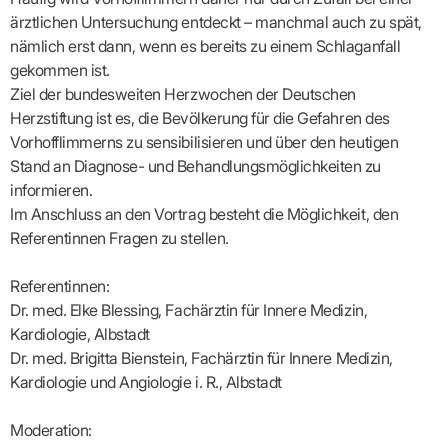
Lilie
ASV
ICD-
Leitbild
Vertragsarztpflichten
KV
Gesundheitst
ärztlichen Untersuchung entdeckt – manchmal auch zu spät,
10-
Falk
Hybrid-
Leitlinien
Vertreter
SIS
Diagnosen
Lingen
DRG
KOSA
nämlich erst dann, wenn es bereits zu einem Schlaganfall
–
Zulassungsausschuss
BW
Honorarverteilung
DMP
gekommen ist.
Beratungsstell
UNSERE
SICHERSTELLUNGS-
Abrechnungsprüfung
Innovationsfonds
zur
Ziel der bundesweiten Herzwochen der Deutschen
UNTERNEHMEN
ORGANISATION
GMBH
Abrechnungswidersprüche
Selbsthilfe
CONFIDENCE
Herzstiftung ist es, die Bevölkerung für die Gefahren des
PRAXIS
Standorte
Patienteninfo
PRIMA
Vorhofflimmerns zu sensibilisieren und über den heutigen
(Bezirksdirektionen)
VERORDNUNGEN
Betriebswirtschaft
Prä-/Poststationäre
Stand an Diagnose- und Behandlungsmöglichkeiten zu
&
Bezirksbeiräte
Versorgung
Verordnungen:
Businessplan
was,
informieren.
Organigramm
Praxismanagement
wie,
VERTRÄGE
Im Anschluss an den Vortrag besteht die Möglichkeit, den
Historie
wie
Qualitätsmanagement
&
viel?
Referentinnen Fragen zu stellen.
Datenschutz
RECHT
Arzneimittel
&
Schweigepflicht
Heilmittel
Verträge
Referentinnen:
von A
Mitgliederportal
Hilfsmittel
Dr. med. Elke Blessing, Fachärztin für Innere Medizin,
– Z
IT &
Impfungen
Kardiologie, Albstadt
Rechtsquellen
Online-
Sprechstundenbedarf
Dr. med. Brigitta Bienstein, Fachärztin für Innere Medizin,
Dienste
Bekanntmachungen
Teststreifen
Kardiologie und Angiologie i. R., Albstadt
Arbeitsunfähigkeitsbescheinigung
Verbandmittel
(AU)
Sonstige
Terminservicestelle
Moderation:
Verordnungen
(für