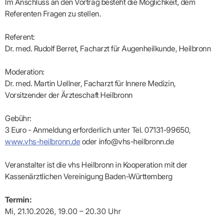
Lilie
ASV
Im Anschluss an den Vortrag besteht die Möglichkeit, dem
ICD-
Leitbild
Vertragsarztpflichten
KV
Gesundheitst
10-
Falk
Hybrid-
Referenten Fragen zu stellen.
Leitlinien
Vertreter
SIS
Diagnosen
Lingen
DRG
KOSA
–
Zulassungsausschuss
BW
Honorarverteilung
DMP
Beratungsstell
Referent:
UNSERE
SICHERSTELLUNGS-
Abrechnungsprüfung
Innovationsfonds
zur
Dr. med. Rudolf Berret, Facharzt für Augenheilkunde, Heilbronn
UNTERNEHMEN
ORGANISATION
GMBH
Abrechnungswidersprüche
Selbsthilfe
CONFIDENCE
PRAXIS
Standorte
Patienteninfo
PRIMA
(Bezirksdirektionen)
Moderation:
VERORDNUNGEN
Betriebswirtschaft
Prä-/Poststationäre
&
Bezirksbeiräte
Versorgung
Dr. med. Martin Uellner, Facharzt für Innere Medizin,
Verordnungen:
Businessplan
was,
Organigramm
Vorsitzender der Ärzteschaft Heilbronn
Praxismanagement
wie,
VERTRÄGE
Historie
wie
Qualitätsmanagement
&
viel?
Gebühr:
Datenschutz
RECHT
Arzneimittel
&
3 Euro - Anmeldung erforderlich unter Tel. 07131-99650,
Schweigepflicht
Heilmittel
Verträge
www.vhs-heilbronn.de
oder info@vhs-heilbronn.de
von A
Mitgliederportal
Hilfsmittel
– Z
IT &
Impfungen
Rechtsquellen
Veranstalter ist die vhs Heilbronn in Kooperation mit der
Online-
Sprechstundenbedarf
Dienste
Bekanntmachungen
Kassenärztlichen Vereinigung Baden-Württemberg
Teststreifen
Arbeitsunfähigkeitsbescheinigung
Verbandmittel
(AU)
Termin:
Sonstige
Terminservicestelle
Verordnungen
Mi, 21.10.2026, 19.00 – 20.30 Uhr
(für