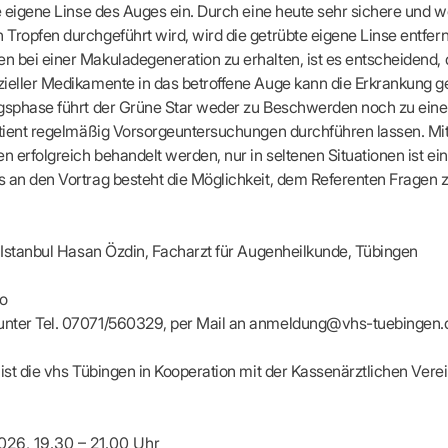
apeuten nach Fachgruppen
Erweiterter Landesausschus
ie eigene Linse des Auges ein. Durch eine heute sehr sichere und w
ASSUNG
Dienstplanung mit BD-Online
tur der Ärzte/Therapeuten
Zulassungsausschüsse
Tropfen durchgeführt wird, wird die getrübte eigene Linse entfern
Bereitschaftspraxis/Notfallpra
ssituation
Koordinierungsstelle Weiterb
 bei einer Makuladegeneration zu erhalten, ist es entscheidend, d
Kooperationsärzte
r
ik
Kompetenzzentrum Hygiene
ieller Medikamente in das betroffene Auge kann die Erkrankung g
Bereitschaftsdienst-Vertrete
n
ik
Freie Allianz der Länder-KVe
ngsphase führt der Grüne Star weder zu Beschwerden noch zu ein
ebene Praxissitze
rdnungen
atient regelmäßig Vorsorgeuntersuchungen durchführen lassen. Mit
NEUE VERSORGUNGSM
KV SIS BW SICHERSTEL
nung: Offen oder gesperrt?
en erfolgreich behandelt werden, nur in seltenen Situationen ist ei
IL
GMBH
Videosprechstunde
e
 an den Vortrag besteht die Möglichkeit, dem Referenten Fragen zu
ASV
& Informationsangebot
Hybrid-DRG
ungsoptionen
DMP
tpflichten
Innovationsfonds
. Istanbul Hasan Özdin, Facharzt für Augenheilkunde, Tübingen
CONFIDENCE
sausschuss
PRIMA
ro
HMEN PRAXIS
Prä-/Poststationäre Versorgu
nter Tel. 07071/560329, per Mail an anmeldung@vhs-tuebingen.
tschaft & Businessplan
VERTRÄGE & RECHT
agement
 ist die vhs Tübingen in Kooperation mit der Kassenärztlichen Ve
Verträge von A – Z
anagement
Rechtsquellen
z & Schweigepflicht
Bekanntmachungen
ortal
026, 19.30 – 21.00 Uhr