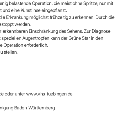
s
Kontaktformular
enig belastende Operation, die meist ohne Spritze, nur mit
FÜR IHRE PATIENTEN
Adressen & Zeiten
t und eine Kunstlinse eingepflanzt.
xis finden
ildung
MedCall – Infos für Mitglieder
Ansprechpartner
ie Erkrankung möglichst frühzeitig zu erkennen. Durch die
Arzt-Patienten-Forum Bestellung
Unsere Termine
estoppt werden.
r-Börse
n
Gesundheitstage
Feedbackmanagement
er erkennbaren Einschränkung des Sehens. Zur Diagnose
KOSA – Beratungsstelle zur Selbsthilfe
 speziellen Augentropfen kann der Grüne Star in den
ODELLE
LUNGS-
AUSSCHREIBUNGEN
Patienteninformationen
ne Operation erforderlich.
Laufende Ausschreibungen
 stellen.
ng
de oder unter www.vhs-tuebingen.de
reinigung Baden-Württemberg