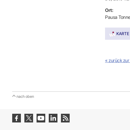
IT & Online
Arbeitsunf
Ort:
Terminservi
Pausa Tonne
KARTE
« zurück zur
nach oben