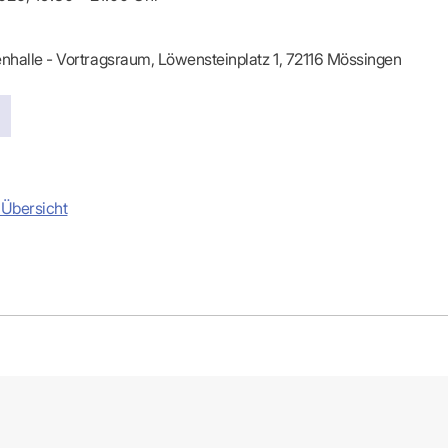
-Dienste
ähigkeitsbescheinigung (AU)
cestelle (für Praxen)
nhalle - Vortragsraum, Löwensteinplatz 1, 72116 Mössingen
 Übersicht