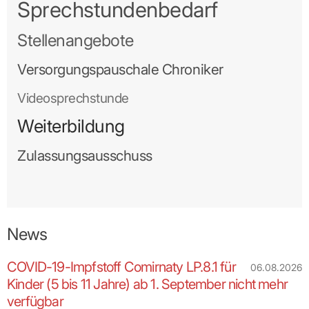
Beitragssatzstabilisierungsgesetz
Sprechstundenbedarf
Das am 10. Juli 2026 vom Bundestag
Stellenangebote
beschlossene
GKV-
Versorgungspauschale Chroniker
Beitragssatzstabilisierungsgesetz
hat
weitreichende Auswirkungen auf die ambulante
Videosprechstunde
Versorgung. Unsere Kritik an die Politik haben wir
als KVBW, andere KVen sowie die KBV im Vorfeld
Weiterbildung
klar formuliert. Lesen Sie mehr zum Gesetz und zur
politischen Kommunikationsarbeit auf unserer
Zulassungsausschuss
Themenseite.
Themenseite GKV-
Beitragssatzstabilisierungsgesetz »
Wir suchen Sie – werden Sie
News
Telearzt bei docdirekt!
COVID-19-Impfstoff Comirnaty LP.8.1 für
06.08.2026
Kinder (5 bis 11 Jahre) ab 1. September nicht mehr
Die Plattform docdirekt ist nun seit Ende
Bild: evgenyatamanenko / iStock
verfügbar
vergangenen Jahres online. Und die erste Bilanz ist