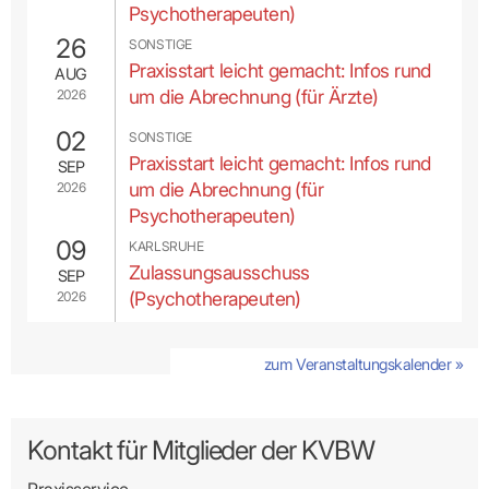
Psychotherapeuten)
26
Bi
SONSTIGE
Praxisstart leicht gemacht: Infos rund
AUG
um die Abrechnung (für Ärzte)
2026
02
Arztsuche
SONSTIGE
Praxisstart leicht gemacht: Infos rund
SEP
um die Abrechnung (für
2026
Suche nach Ärzten und Psychotherapeuten
Psychotherapeuten)
Name/Ort/PLZ
09
KARLSRUHE
Zulassungsausschuss
SEP
(Psychotherapeuten)
2026
Fachgebiet
zum Veranstaltungskalender »
Kontakt für Mitglieder der KVBW
Praxisservice