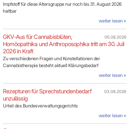
positiv. Die Patienten gelangen in die richtige
Impfstoff für diese Altersgruppe nur noch bis 31. August 2026
Versorgungsebene und erhalten ärztliche Hilfe.
haltbar
Auch die telemedizinische Beratung über docdirekt
weiter lesen »
funktioniert. Sie sind Kinder- und Jugendarzt oder
Hausarzt und möchten gern das docdirekt-
GKV-Aus für Cannabisblüten,
05.08.2026
Team während der Sprechstundenzeiten durch
Homöopathika und Anthroposophika tritt am 30. Juli
Ihre telemedizinische Behandlung erweitern? Dann
2026 in Kraft
informieren Sie sich auf unseren Themenseiten
Zu verschiedenen Fragen und Konstellationen der
über alle Rahmenbedingungen und melden Sie sich
Cannabistherapie besteht aktuell Klärungsbedarf
gern an. Sie gehören einer anderen Fachgruppe an
und wollen mitmachen? Dann unterstützen Sie uns
weiter lesen »
gern während der ÄBD-Zeiten.
Rezepturen für Sprechstundenbedarf
03.08.2026
Informieren Sie sich über docdirekt und Ihre
unzulässig
Möglichkeiten als Telearzt »
Urteil des Bundesverwaltungsgerichts
weiter lesen »