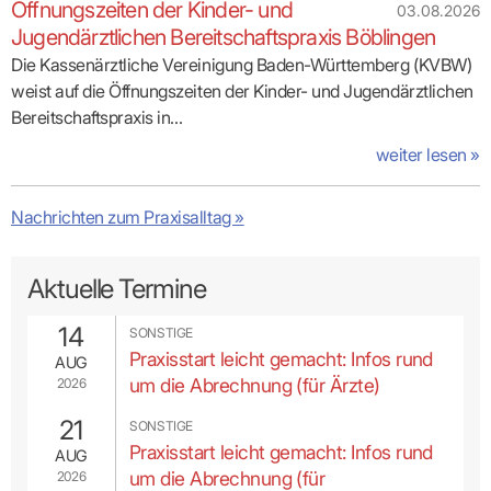
Öffnungszeiten der Kinder- und
Bi
03.08.2026
Jugendärztlichen Bereitschaftspraxis Böblingen
Die Kassenärztliche Vereinigung Baden-Württemberg (KVBW)
weist auf die Öffnungszeiten der Kinder- und Jugendärztlichen
Bereitschaftspraxis in…
weiter lesen »
Melden Sie uns Termine!
Nachrichten zum Praxisalltag »
Bitte melden Sie der Terminservicestelle (TSS) der
KVBW freie Termine. Nur so können wir unserem
Aktuelle Termine
Auftrag, den Patienten dringliche Termine zu
vermitteln, nachkommen. TSS-Termine lohnen sich
14
SONSTIGE
für Sie auch finanziell – hier erwarten Sie
Praxisstart leicht gemacht: Infos rund
Zuschläge!
AUG
um die Abrechnung (für Ärzte)
2026
Weitere Informationen zur TSS »
21
SONSTIGE
Praxisstart leicht gemacht: Infos rund
AUG
um die Abrechnung (für
2026